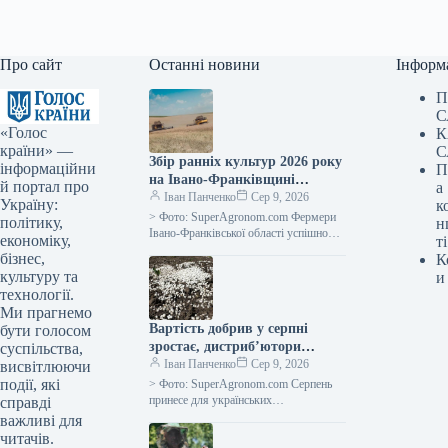
Про сайт
Останні новини
Інформ
П
С
«Голос
К
країни» —
С
Збір ранніх культур 2026 року
інформаційни
П
на Івано-Франківщині
й портал про
а
закінчено, середня
Іван Панченко
Сер 9, 2026
Україну:
к
врожайність зернових – 5,64
> Фото: SuperAgronom.com Фермери
політику,
н
тонни з гектара, повідомляє
Івано-Франківської області успішно
економіку,
ті
завершили збір ранніх зернових та
SuperAgronom.com
бізнес,
К
зернобобових культур. Згідно з
культуру та
и
оперативними відомостями від
технології.
департаменту…
Ми прагнемо
Вартість добрив у серпні
бути голосом
зростає, дистриб’ютори
суспільства,
припиняють продаж у борг —
Іван Панченко
Сер 9, 2026
висвітлюючи
SuperAgronom.com
події, які
> Фото: SuperAgronom.com Серпень
принесе для українських
справді
сільгоспвиробників значні витрати на
важливі для
добрива та обмежені можливості їх
читачів.