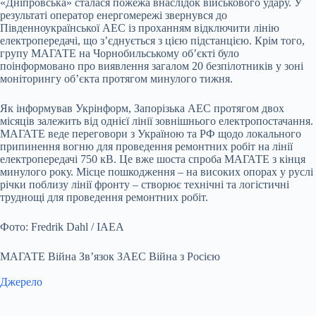
«Дніпровська» сталася пожежа внаслідок військового удару. У
результаті оператор енергомережі звернувся до
Південноукраїнської АЕС із проханням відключити лінію
електропередачі, що з’єднується з цією підстанцією. Крім того,
групу МАГАТЕ на Чорнобильському об’єкті було
поінформовано про виявлення загалом 20 безпілотників у зоні
моніторингу об’єкта протягом минулого тижня.
Як інформував Укрінформ, Запорізька АЕС протягом двох
місяців залежить від однієї лінії зовнішнього електропостачання.
МАГАТЕ веде переговори з Україною та РФ щодо локального
припинення вогню для проведення ремонтних робіт на лінії
електропередачі 750 кВ. Це вже шоста спроба МАГАТЕ з кінця
минулого року. Місце пошкодження – на високих опорах у руслі
річки поблизу лінії фронту – створює технічні та логістичні
труднощі для проведення ремонтних робіт.
Фото: Fredrik Dahl / IAEA
МАГАТЕ Війна Зв’язок ЗАЕС Війна з Росією
Джерело