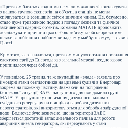
«Протягом багатьох годин ми не мали можливості контактувати
з нашою групою експертів на об’єкті, а станція не могла
спілкуватися із зовнішнім світом звичним чином. Це, безумовно,
стало дуже тривожною подією з погляду безпеки та фізичної
захищеності ядерних об’єктів. Команда МАГАТЕ продовжить
досліджувати причини цього збою зв’язку та обговорюватиме
шляхи запобігання подібним випадкам у майбутньому», – заявив
Гроссі.
Крім того, як зазначається, протягом минулого тижня постачання
електроенергії до Енергодара з загальної мережі неодноразово
припинялося через бойові дії.
У понеділок, 25 травня, та ж окупаційна «влада» заявила про
ймовірні атаки безпілотників на цивільні будівлі в Енергодарі,
зокрема на пожежну частину. Зважаючи на погіршення
безпекової ситуації, ЗАЕС наступного дня повідомила групі
МАГАТЕ про зупинку постачання дизельного палива з
сусіднього резервуару на станцію для роботи дизельних
парогенераторів, які використовуються для обробки забрудненої
води. Водночас було зазначено, що на території ЗАЕС
зберігається достатній запас дизельного палива для роботи
аварійних дизель-генераторів, які перебувають у стані