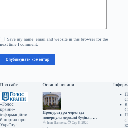
Save my name, email and website in this browser for the
next time I comment.
Опублікувати коментар
Про сайт
Останні новини
Інформ
П
С
«Голос
К
країни» —
С
Прокуратура через суд
інформаційни
П
повернула державі будівлі, які
й портал про
а
раніше належали Жовтневому
Іван Панченко
Сер 8, 2026
Україну:
к
палацу.