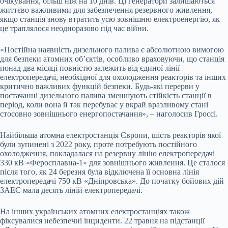
очікування, більш ніж на 10 днів. Ці генератори залишаються
життєво важливими для забезпечення резервного живлення,
якщо станція знову втратить усю зовнішню електроенергію, як
це траплялося неодноразово під час війни.
«Постійна наявність дизельного палива є абсолютною вимогою
для безпеки атомних об’єктів, особливо враховуючи, що станція
понад два місяці повністю залежить від єдиної лінії
електропередачі, необхідної для охолодження реакторів та інших
критично важливих функцій безпеки. Будь-які перерви у
постачанні дизельного палива зменшують стійкість станції в
період, коли вона й так перебуває у вкрай вразливому стані
стосовно зовнішнього енергопостачання», – наголосив Гроссі.
Найбільша атомна електростанція Європи, шість реакторів якої
були зупинені з 2022 року, проте потребують постійного
охолодження, покладалася на резервну лінію електропередачі
330 кВ «Феросплавна-1» для зовнішнього живлення. Це сталося
після того, як 24 березня була відключена її основна лінія
електропередачі 750 кВ «Дніпровська». До початку бойових дій
ЗАЕС мала десять ліній електропередачі.
На інших українських атомних електростанціях також
фіксувалися небезпечні інциденти. 22 травня на підстанції