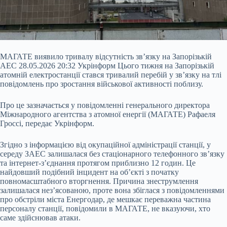
МАГАТЕ виявило тривалу відсутність зв’язку на Запорізькій
АЕС 28.05.2026 20:32 Укрінформ Цього тижня на Запорізькій
атомній електростанції стався тривалий перебій у зв’язку на тлі
повідомлень про зростання військової активності поблизу.
Про це зазначається у повідомленні генерального директора
Міжнародного агентства з атомної енергії (МАГАТЕ) Рафаеля
Гроссі, передає Укрінформ.
Згідно з інформацією від окупаційної адміністрації станції, у
середу ЗАЕС залишалася без стаціонарного телефонного
зв’язку
та інтернет-з’єднання протягом приблизно 12 годин. Це
найдовший подібний інцидент на об’єкті з початку
повномасштабного вторгнення. Причина знеструмлення
залишалася нез’ясованою, проте вона збіглася з повідомленнями
про обстріли міста Енергодар, де мешкає переважна частина
персоналу станції, повідомили в МАГАТЕ, не вказуючи, хто
саме здійснював атаки.