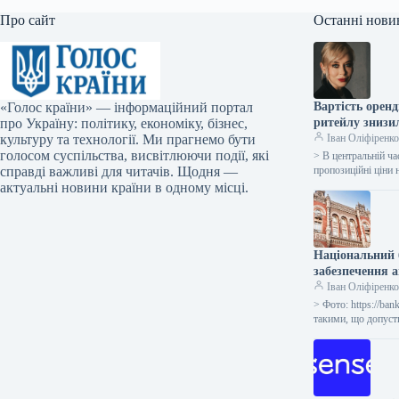
Про сайт
Останні нови
«Голос країни» — інформаційний портал
Вартість оренд
про Україну: політику, економіку, бізнес,
ритейлу знизи
культуру та технології. Ми прагнемо бути
Іван Оліфіренк
голосом суспільства, висвітлюючи події, які
> В центральній ча
справді важливі для читачів. Щодня —
пропозиційні ціни 
актуальні новини країни в одному місці.
Національний 
забезпечення 
Іван Оліфіренк
> Фото: https://ba
такими, що допуст