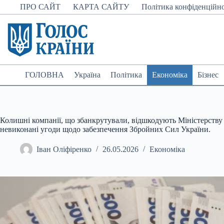
Перейти
ПРО САЙТ
КАРТА САЙТУ
Політика конфіденційно
до
вмісту
ГОЛОВНА
Україна
Політика
Економіка
Бізнес
Колишні компанії, що збанкрутували, відшкодують Міністерству 
невиконані угоди щодо забезпечення Збройних Сил України.
Іван Оліфіренко
26.05.2026
Економіка