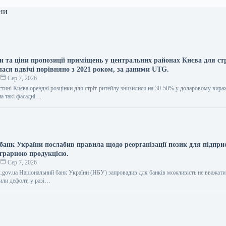
ни
и та ціни пропозиції приміщень у центральних районах Києва для ст
лася вдвічі порівняно з 2021 роком, за даними UTG.
о
Сер 7, 2026
стині Києва орендні розцінки для стріт-ритейлу знизилися на 30-50% у доларовому вира
на такі фасадні…
банк України послабив правила щодо реорганізації позик для підпри
аграрною продукцією.
о
Сер 7, 2026
nk.gov.ua Національний банк України (НБУ) запровадив для банків можливість не вважат
или дефолт, у разі…