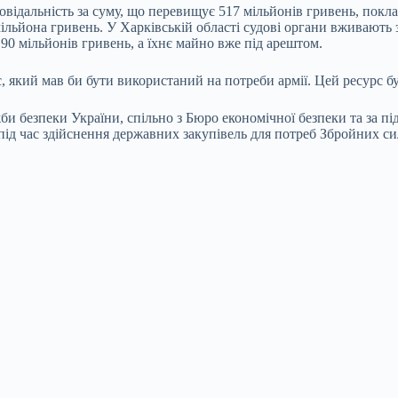
овідальність за суму, що перевищує 517 мільйонів гривень, покла
ільйона гривень. У Харківській області судові органи вживають 
 90 мільйонів гривень, а їхнє майно вже під арештом.
, який мав би бути використаний на потреби армії. Цей ресурс б
би безпеки України, спільно з Бюро економічної безпеки та за 
д час здійснення державних закупівель для потреб Збройних си