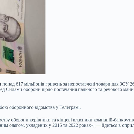
и понад 617 мільйонів гривень
за непоставлені товари для ЗСУ 26
еред Силами оборони щодо постачання пального та речового майн
ою оборонного відомства у Телеграмі.
рству оборони керівники та кінцеві власники компаній-банкрутів
ним одягом, укладених у 2015 та 2022 роках», — йдеться в опр