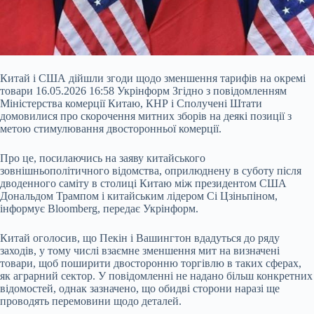
Китай і США дійшли згоди щодо зменшення тарифів на окремі
товари 16.05.2026 16:58 Укрінформ Згідно з повідомленням
Міністерства комерції Китаю, КНР і Сполучені Штати
домовилися про скорочення митних зборів на деякі позиції з
метою стимулювання двосторонньої комерції.
Про це, посилаючись на заяву китайського
зовнішньополітичного відомства, оприлюднену в суботу після
дводенного саміту в столиці Китаю між президентом США
Дональдом Трампом і китайським лідером Сі Цзіньпіном,
інформує Bloomberg,
передає Укрінформ.
Китай оголосив, що Пекін і Вашингтон вдадуться до ряду
заходів, у тому числі взаємне зменшення мит на визначені
товари, щоб поширити двосторонню торгівлю в таких сферах,
як аграрний сектор. У повідомленні не надано більш конкретних
відомостей, однак зазначено, що обидві сторони наразі ще
проводять перемовини щодо деталей.