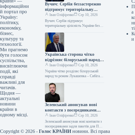
країни» —
С
Вучич: Сербія беззастережно
інформаційни
П
підтримує територіальну
й портал про
а
цілісність України
Іван Оліфіренко
Сер 10, 2026
Україну:
к
Вучич: Сербія підтримує
політику,
н
територіальну цілісність України без
економіку,
ті
застережень 08.08.2026 13:56
бізнес,
К
Укрінформ Сербія беззаперечно
культуру та
и
підтверджує свою підтримку
технології.
суверенітету та територіальної
Ми прагнемо
цілісності…
Українська сторона чітко
бути голосом
відрізняє білоруський народ
суспільства,
від режиму Лукашенка –
Іван Оліфіренко
Сер 10, 2026
висвітлюючи
Сибіга
події, які
Україна чітко розділяє білоруський
народ та режим Лукашенка – Сибіга
справді
09.08.2026 19:15 Укрінформ Очільник
важливі для
МЗС України Андрій Сибіга, з
читачів.
нагоди…
Щодня —
актуальні
новини
Зеленський анонсував нові
країни в
контакти з посередниками
одному місці.
для пакетів протиповітряної
Іван Оліфіренко
Сер 10, 2026
оборони.
Зеленський анонсував нові контакти з
посередниками задля пакетів для ППО
Copyright © 2026 -
Голос КРАЇНИ
новини. Всі права
09.08.2026 21:43 Укрінформ Глава