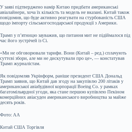
У заяві підтверджено намір Китаю придбати американські
авіалайнери, хоча їх кількість та модель не вказані. Китай також
повідомив, що буде активно реагувати на стурбованість США
щодо імпорту сільськогосподарської продукції з Америки.
Трамп у п’ятницю зауважив, що питання мит не підіймалося під
час його зустрічей із Сі.
«Ми не обговорювали тарифи. Вони (Китай – ред.) сплачують
суттєві збори, але ми не дискутували про це», — констатував
Трамп журналістам.
Як повідомляв Укрінформ, раніше президент США Дональд
Трамп заявив, що Китай дав згоду на закупівлю 200 літаків у
американської авіабудівної корпорації Boeing Co. у рамках
багатомільярдної угоди, яка стане першою купівлею Пекіном
комерційних авіасуден американського виробництва за майже
десять років.
Фото: AA
Китай США Торгівля