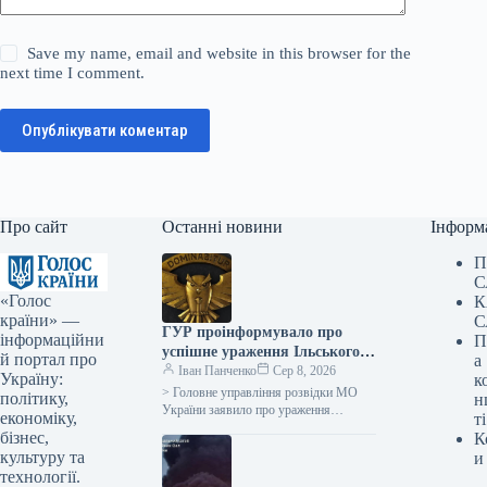
Save my name, email and website in this browser for the
next time I comment.
Опублікувати коментар
Про сайт
Останні новини
Інформ
П
С
«Голос
К
країни» —
С
ГУР проінформувало про
інформаційни
П
успішне ураження Ільського
й портал про
а
нафтопереробного заводу в
Іван Панченко
Сер 8, 2026
Україну:
к
Росії
> Головне управління розвідки МО
політику,
н
України заявило про ураження
економіку,
ті
Ільського нафтопереробного заводу,
бізнес,
К
розташованого у Краснодарському
культуру та
и
краю Російської Федерації. “Вночі 8…
технології.