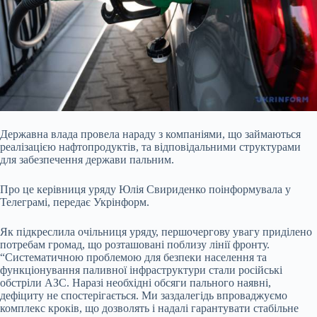
Державна влада провела нараду з компаніями, що займаються
реалізацією нафтопродуктів, та відповідальними структурами
для забезпечення держави пальним.
Про це керівниця уряду Юлія Свириденко поінформувала у
Телеграмі, передає Укрінформ.
Як підкреслила очільниця уряду, першочергову увагу приділено
потребам громад, що розташовані поблизу лінії фронту.
“Систематичною проблемою для безпеки населення та
функціонування паливної інфраструктури стали російські
обстріли АЗС. Наразі необхідні обсяги пального наявні,
дефіциту не спостерігається. Ми заздалегідь впроваджуємо
комплекс кроків, що дозволять і надалі гарантувати стабільне