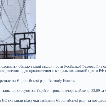
одовжити обмежувальні заходи проти Російської Федерації на оди
чне рішення щодо продовження секторальних санкцій проти РФ на
резидента Європейської ради Антоніу Кошти.
питань, що стосуються України, тривало вчора майже до 23:09 за 
ів ЄС схвалили підсумки засідання Європейської ради та погодил