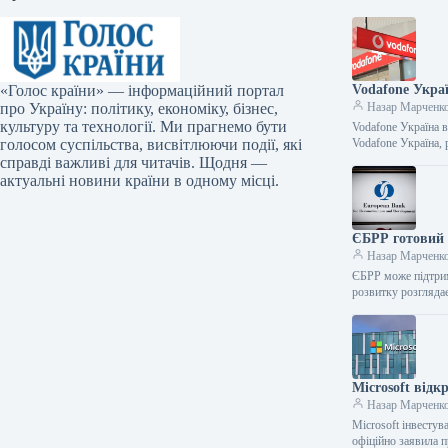
«Голос країни» — інформаційний портал
Vodafone Укра
про Україну: політику, економіку, бізнес,
Назар Марченк
культуру та технології. Ми прагнемо бути
Vodafone Україна 
голосом суспільства, висвітлюючи події, які
Vodafone Україна,
справді важливі для читачів. Щодня —
актуальні новини країни в одному місці.
ЄБРР готовий 
Назар Марченк
ЄБРР може підтрим
розвитку розгляда
Microsoft відк
Назар Марченк
Microsoft інвестув
офіційно заявила 