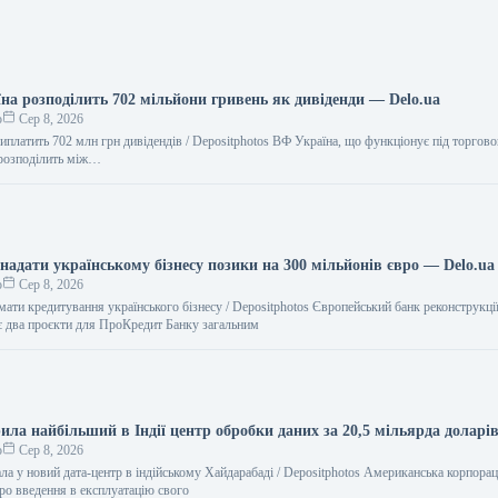
їна розподілить 702 мільйони гривень як дивіденди — Delo.ua
о
Сер 8, 2026
виплатить 702 млн грн дивідендів / Depositphotos ВФ Україна, що функціонує під торго
 розподілить між…
надати українському бізнесу позики на 300 мільйонів євро — Delo.ua
о
Сер 8, 2026
ати кредитування українського бізнесу / Depositphotos Європейський банк реконструкції
є два проєкти для ПроКредит Банку загальним
рила найбільший в Індії центр обробки даних за 20,5 мільярда доларі
о
Сер 8, 2026
ала у новий дата-центр в індійському Хайдарабаді / Depositphotos Американська корпорац
про введення в експлуатацію свого