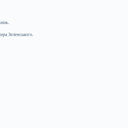
вник.
ира Зеленського.