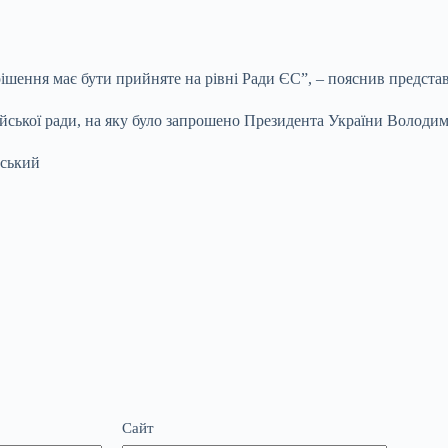
рішення має бути прийняте на рівні Ради ЄС”, – пояснив предста
йської ради, на яку було запрошено Президента України Володим
нський
Сайт