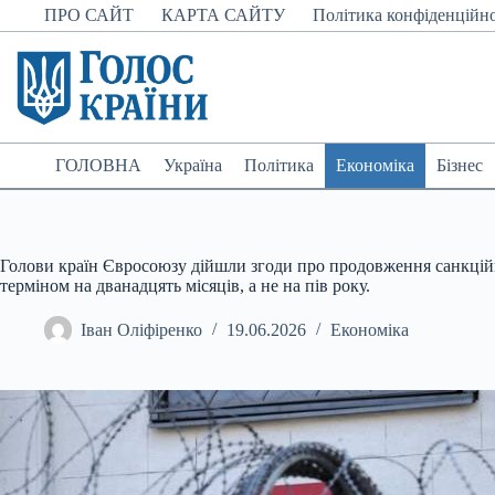
Перейти
ПРО САЙТ
КАРТА САЙТУ
Політика конфіденційно
до
вмісту
ГОЛОВНА
Україна
Політика
Економіка
Бізнес
Голови країн Євросоюзу дійшли згоди про продовження санкційн
терміном на дванадцять місяців, а не на пів року.
Іван Оліфіренко
19.06.2026
Економіка