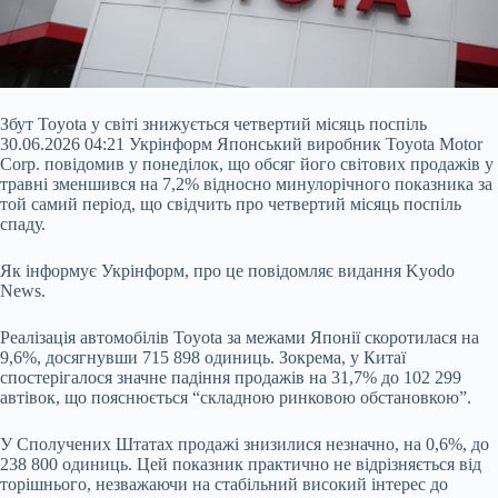
Збут Toyota у світі знижується четвертий місяць поспіль
30.06.2026 04:21 Укрінформ Японський виробник Toyota Motor
Corp. повідомив у понеділок, що обсяг його світових продажів у
травні зменшився на 7,2% відносно минулорічного показника за
той самий період, що свідчить про четвертий місяць поспіль
спаду.
Як інформує Укрінформ, про це повідомляє видання Kyodo
News.
Реалізація автомобілів Toyota за межами Японії скоротилася на
9,6%, досягнувши 715 898 одиниць. Зокрема, у Китаї
спостерігалося
значне падіння продажів на 31,7% до 102 299
автівок, що пояснюється “складною ринковою обстановкою”.
У Сполучених Штатах продажі знизилися незначно, на 0,6%, до
238 800 одиниць. Цей показник практично не відрізняється від
торішнього, незважаючи на стабільний високий інтерес до