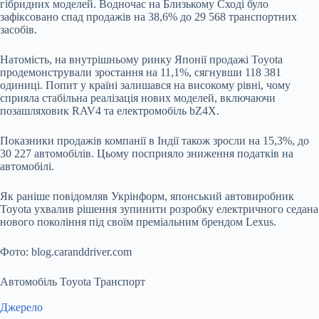
гібридних моделей. Водночас на Близькому Сході було
зафіксовано спад продажів на 38,6% до 29 568 транспортних
засобів.
Натомість, на внутрішньому ринку Японії продажі Toyota
продемонстрували зростання на 11,1%, сягнувши 118 381
одиниці. Попит у країні залишався на високому рівні, чому
сприяла стабільна реалізація нових моделей, включаючи
позашляховик RAV4 та електромобіль bZ4X.
Показники продажів компанії в Індії також зросли на 15,3%, до
30 227 автомобілів. Цьому посприяло зниження податків на
автомобілі.
Як раніше повідомляв Укрінформ, японський автовиробник
Toyota ухвалив рішення зупинити розробку електричного седана
нового покоління під своїм преміальним брендом Lexus.
Фото: blog.caranddriver.com
Автомобіль Toyota Транспорт
Джерело