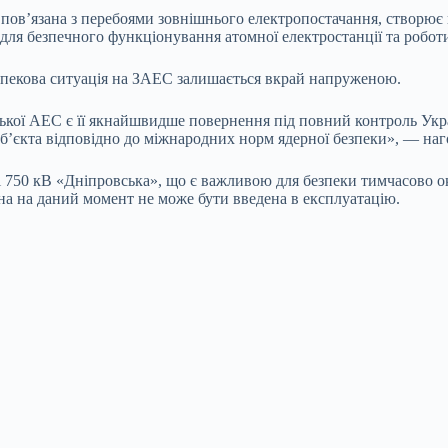
в’язана з перебоями зовнішнього електропостачання, створює по
 для безпечного функціонування атомної електростанції та робот
езпекова ситуація на ЗАЕС залишається вкрай напруженою.
зької АЕС є її якнайшвидше повернення під повний контроль Ук
об’єкта відповідно до міжнародних норм ядерної безпеки», — на
 750 кВ «Дніпровська», що є важливою для безпеки тимчасово оку
она на даний момент не може бути введена в експлуатацію.