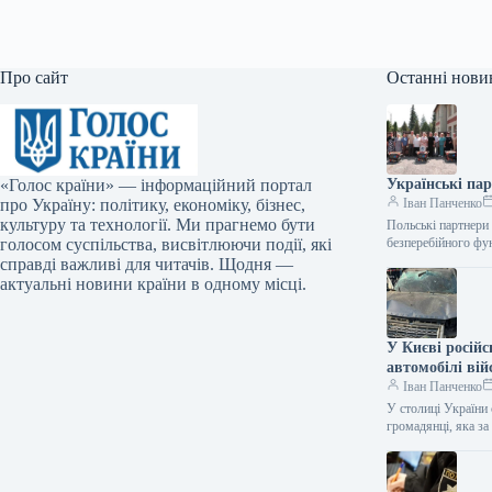
Про сайт
Останні нови
«Голос країни» — інформаційний портал
Українські па
про Україну: політику, економіку, бізнес,
Іван Панченко
культуру та технології. Ми прагнемо бути
Польські партнери
голосом суспільства, висвітлюючи події, які
безперебійного фу
справді важливі для читачів. Щодня —
актуальні новини країни в одному місці.
У Києві російс
автомобілі вій
Іван Панченко
У столиці України 
громадянці, яка з