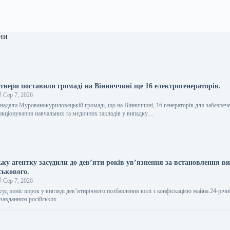
ни
ртнери поставили громаді на Вінниччині ще 16 електрогенераторів.
Сер 7, 2026
 надали Мурованокуриловецькій громаді, що на Вінниччині, 16 генераторів для забезпеч
нкціонування навчальних та медичних закладів у випадку…
ьку агентку засудили до дев’яти років ув’язнення за встановлення ви
ськового.
Сер 7, 2026
суд виніс вирок у вигляді дев’ятирічного позбавлення волі з конфіскацією майна 24-річн
а завданням російських…