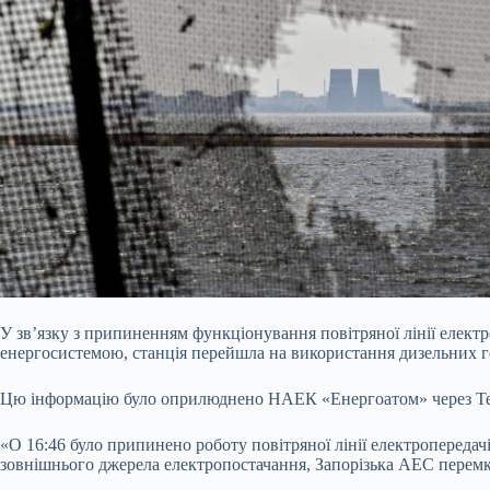
У зв’язку з припиненням функціонування повітряної лінії електр
енергосистемою, станція перейшла на використання дизельних г
Цю інформацію було оприлюднено НАЕК «Енергоатом» через Тел
«О 16:46 було припинено роботу повітряної лінії
електропередач
зовнішнього джерела електропостачання, Запорізька АЕС перемк