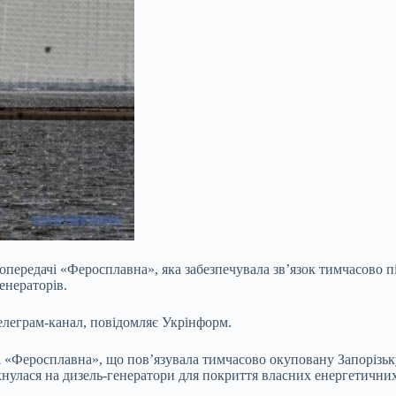
опередачі «Феросплавна», яка забезпечувала зв’язок тимчасово п
енераторів.
еграм-канал, повідомляє Укрінформ.
і «Феросплавна», що пов’язувала тимчасово окуповану Запорізь
нулася на дизель-генератори для покриття власних енергетичних