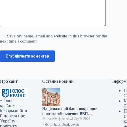
Save my name, email and website in this browser for the
next time I comment.
Опублікувати коментар
Про сайт
Останні новини
Інформ
П
С
«Голос
К
країни» —
С
Національний банк покращив
інформаційни
П
прогноз збільшення ВВП
й портал про
а
України у III кварталі 2026
Іван Оліфіренко
Сер 9, 2026
Україну:
к
року до 2,1%, а у IV кварталі
> Фото: https://bank.gov.ua
політику,
н