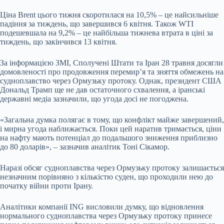
Ціна Brent цього тижня скоротилася на 10,5% – це найсильніше
падіння за тиждень, що завершився 6 квітня. Також WTI
подешевшала на 9,2% – це найбільша тижнева втрата в ціні за
тиждень, що закінчився 13 квітня.
За інформацією ЗМІ, Сполучені Штати та Іран 28 травня досягли
домовленості про продовження перемир’я та зняття обмежень на
судноплавство через Ормузьку протоку. Однак, президент США
Дональд Трамп ще не дав остаточного схвалення, а іранські
державні медіа зазначили, що угода досі не погоджена.
«Загальна думка полягає в тому, що конфлікт майже завершений,
і мирна угода наближається. Поки цей наратив тримається, ціни
на нафту мають потенціал до подальшого зниження приблизно
до 80 доларів», – зазначив аналітик Тоні Сікамор.
Наразі обсяг судноплавства через Ормузьку протоку залишається
незначним порівняно з кількістю суден, що проходили нею до
початку війни проти Ірану.
Аналітики компанії ING висловили думку, що відновлення
нормального судноплавства через Ормузьку протоку принесе