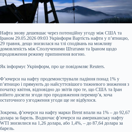
Нафта знову дешевшає через потенційну угоду між США та
Іраном 29.05.2026 09:03 Укрінформ Вартість нафти у п’ятницю,
29 травня, дещо знизилася на тлі сподівань на можливу
домовленість між Сполученими Штатами та Іраном щодо
продовження режиму припинення вогню.
Як інформує Укрінформ, про це повідомляє Reuters.
Ф’ючерси на нафту продемонстрували падіння понад 1% у
п’ятницю і прямують до найсуттєвішого тижневого зниження з
початку квітня, відповідно до звітів про те, що США та Іран
нібито досягли
згоди про продовження перемир’я, хоча
остаточного узгодження угоди ще не відбулося.
Зокрема, ф’ючерси на нафту марки Brent впали на 1% – до 92,67
долара за барель. Водночас ф’ючерси на американську нафту
WTI знизилися на 1,26 долара, або 1,4%, – до 87,64 долара за
барель.