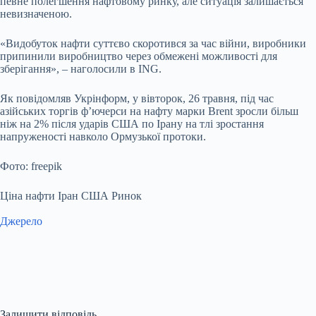
певне полегшення нафтовому ринку, але ситуація залишається
невизначеною.
«Видобуток нафти суттєво скоротився за час війни, виробники
припинили виробництво через обмежені можливості для
зберігання», – наголосили в ING.
Як повідомляв Укрінформ, у вівторок, 26 травня, під час
азійських торгів ф’ючерси на нафту марки Brent зросли більш
ніж на 2% після ударів США по Ірану на тлі зростання
напруженості навколо Ормузької протоки.
Фото: freepik
Ціна нафти Іран США Ринок
Джерело
Залишити відповідь