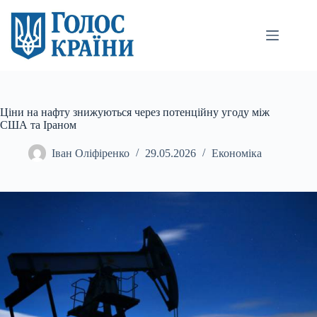
Перейти
до
вмісту
Ціни на нафту знижуються через потенційну угоду між
США та Іраном
Іван Оліфіренко
29.05.2026
Економіка