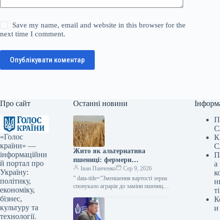
Save my name, email and website in this browser for the
next time I comment.
Опублікувати коментар
Про сайт
Останні новини
Інформ
П
С
«Голос
К
країни» —
С
Жито як альтернатива
інформаційни
П
пшениці: фермери
й портал про
а
розглядають зміну культур —
Іван Панченко
Сер 9, 2026
Україну:
к
КУРКУЛЬ
” data-title=”Зменшення вартості зерна
політику,
н
спонукало аграрія до заміни пшениці
економіку,
ті
житом” data-
бізнес,
К
url=”https://kurkul.com/news/41856-
культуру та
и
cherez-padinnya-tsin-na-zerno-fermer-
технології.
zadumavsya-pro-zaminu-pshenitsi-