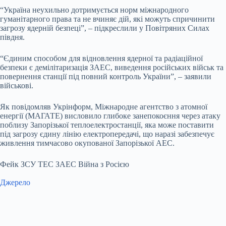
“Україна неухильно дотримується норм міжнародного
гуманітарного права та не вчиняє дій, які можуть спричинити
загрозу ядерній безпеці”, – підкреслили у Повітряних Силах
півдня.
“Єдиним способом для відновлення ядерної та радіаційної
безпеки є демілітаризація ЗАЕС, виведення російських військ та
повернення станції під повний контроль України”, – заявили
військові.
Як повідомляв Укрінформ, Міжнародне агентство з атомної
енергії (МАГАТЕ) висловило глибоке занепокоєння через атаку
поблизу Запорізької теплоелектростанції, яка може поставити
під загрозу єдину лінію електропередачі, що наразі забезпечує
живлення тимчасово окупованої Запорізької АЕС.
Фейк ЗСУ ТЕС ЗАЕС Війна з Росією
Джерело