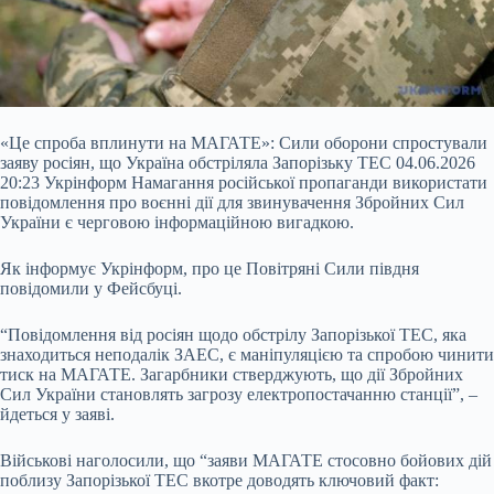
«Це спроба вплинути на МАГАТЕ»: Сили оборони спростували
заяву росіян, що Україна обстріляла Запорізьку ТЕС 04.06.2026
20:23 Укрінформ Намагання російської пропаганди використати
повідомлення про воєнні дії для звинувачення Збройних Сил
України є черговою інформаційною вигадкою.
Як інформує Укрінформ, про це Повітряні Сили півдня
повідомили у Фейсбуці.
“Повідомлення від росіян щодо обстрілу Запорізької ТЕС, яка
знаходиться неподалік ЗАЕС, є маніпуляцією та спробою чинити
тиск на МАГАТЕ.
Загарбники стверджують, що дії Збройних
Сил України становлять загрозу електропостачанню станції”, –
йдеться у заяві.
Військові наголосили, що “заяви МАГАТЕ стосовно бойових дій
поблизу Запорізької ТЕС вкотре доводять ключовий факт: