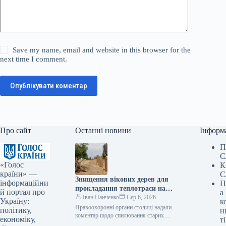
Save my name, email and website in this browser for the
next time I comment.
Опублікувати коментар
Про сайт
Останні новини
Інформ
П
С
«Голос
К
країни» —
С
Знищення вікових дерев для
інформаційни
П
прокладання теплотраси на
й портал про
а
Теремках: правоохоронці
Іван Панченко
Сер 6, 2026
Україну:
к
стверджують, що роботи
Правоохоронні органи столиці надали
політику,
н
проводяться згідно із законом
коментар щодо спилювання старих
економіку,
ті
дерев у Голосіївському районі, що