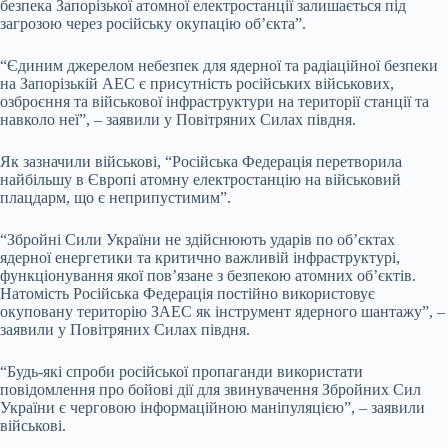
безпека Запорізької атомної електростанції залишається під
загрозою через російську окупацію об’єкта”.
“Єдиним джерелом небезпек для ядерної та радіаційної безпеки
на Запорізькій АЕС є присутність російських військових,
озброєння та військової інфраструктури на території станції та
навколо неї”, – заявили у Повітряних Силах півдня.
Як зазначили військові, “Російська Федерація перетворила
найбільшу в Європі атомну електростанцію на військовий
плацдарм, що є неприпустимим”.
“Збройні Сили України не здійснюють ударів по об’єктах
ядерної енергетики та критично важливій інфраструктурі,
функціонування якої пов’язане з безпекою атомних об’єктів.
Натомість Російська Федерація постійно використовує
окуповану територію ЗАЕС як інструмент ядерного шантажу”, –
заявили у Повітряних Силах півдня.
“Будь-які спроби російської пропаганди використати
повідомлення про бойові дії для звинувачення Збройних Сил
України є черговою інформаційною маніпуляцією”, – заявили
військові.