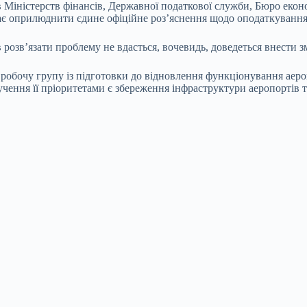
 Міністерств фінансів, Державної податкової служби, Бюро еконо
має оприлюднити єдине офіційне роз’яснення щодо оподаткування
в розв’язати проблему не вдасться, вочевидь, доведеться внести 
 робочу групу із підготовки до відновлення функціонування аероп
олучення її пріоритетами є збереження інфраструктури аеропорті