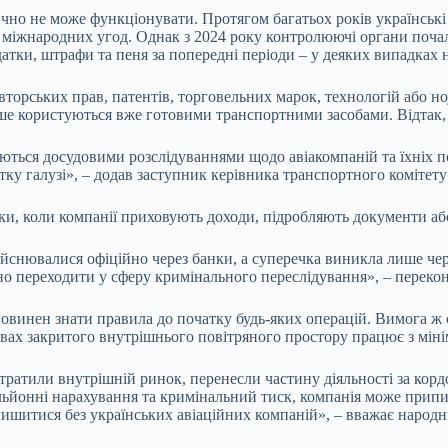
ично не може функціонувати. Протягом багатьох років українські
міжнародних угод. Однак з 2024 року контролюючі органи почали
атки, штрафи та пеня за попередні періоди – у деяких випадках на
вторських прав, патентів, торговельних марок, технологій або но
ше користуються вже готовими транспортними засобами. Відтак, о
ться досудовими розслідуваннями щодо авіакомпаній та їхніх по
ку галузі», – додав заступник керівника транспортного комітету
ки, коли компанії приховують доходи, підробляють документи аб
йснювалися офіційно через банки, а суперечка виникла лише чере
но переходити у сферу кримінального переслідування», – переко
повинен знати правила до початку будь-яких операцій. Вимога ж
мовах закритого внутрішнього повітряного простору працює з мін
ратили внутрішній ринок, перенесли частину діяльності за кордон
ьйонні нарахування та кримінальний тиск, компанія може припини
лишитися без українських авіаційних компаній», – вважає народн