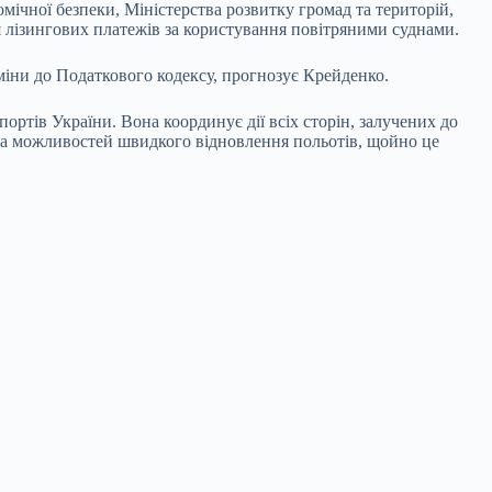
мічної безпеки, Міністерства розвитку громад та територій,
 лізингових платежів за користування повітряними суднами.
зміни до Податкового кодексу, прогнозує Крейденко.
ортів України. Вона координує дії всіх сторін, залучених до
в та можливостей швидкого відновлення польотів, щойно це