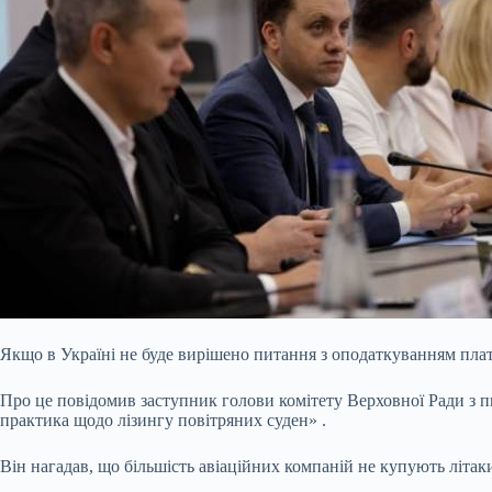
Якщо в Україні не буде вирішено питання з оподаткуванням плате
Про це повідомив заступник голови комітету Верховної Ради з п
практика щодо лізингу повітряних суден» .
Він нагадав, що більшість авіаційних компаній не купують літаки