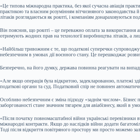
«Це типова міжнародна практика, без якої сучасна авіація практ
практикою та власним розумінням вітчизняного законодавства й 
літаків розглядаються як роялті, і компаніям донараховуються под
Він пояснив, що роялті – це переважно оплата за використання а
отримують жодних прав на технології виробництва літаків, а ли
«Найбільш тривожним є те, що податкові суперечки супроводжую
небезпечним в умовах дії воєнного стану. Це перешкоджає розвит
Безперечно, на його думку, держава повинна реагувати на випад
«Але якщо операція була відкритою, задекларованою, платежі зді
податкові органи та суд. Податковий спір не повинен автоматич
Особливо небезпечним є зміна підходу «заднім числом». Бізнес 
заборгованості стане значним тягарем для авіабізнесу, який в у
«Після початку повномасштабної війни українські перевізники вт
міжнародні контракти. Якщо до наслідків війни додати багатоміл
Тоді після відкриття повітряного простору ми просто можемо за