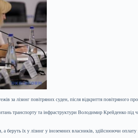
жів за лізинг повітряних суден, після відкриття повітряного пр
итань транспорту та інфраструктури Володимир Крейденко під ча
, а беруть їх у лізинг у іноземних власників, здійснюючи оплату