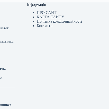
Інформація
ПРО САЙТ
КАРТА САЙТУ
Політика конфіденційності
Контакти
енітет
 Володимира
сть.
ws
лишився