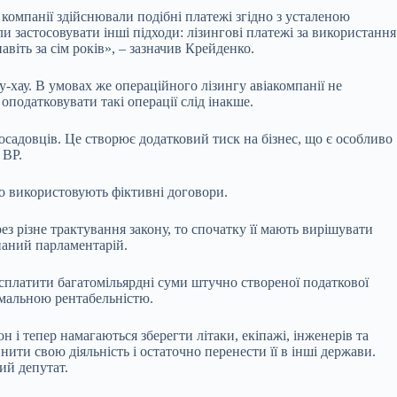
 компанії здійснювали подібні платежі згідно з усталеною
 застосовувати інші підходи: лізингові платежі за використання
віть за сім років», – зазначив Крейденко.
у-хау. В умовах же операційного лізингу авіакомпанії не
податковувати такі операції слід інакше.
садовців. Це створює додатковий тиск на бізнес, що є особливо
 ВР.
о використовують фіктивні договори.
з різне трактування закону, то спочатку її мають вирішувати
наний парламентарій.
 сплатити багатомільярдні суми штучно створеної податкової
імальною рентабельністю.
 і тепер намагаються зберегти літаки, екіпажі, інженерів та
ти свою діяльність і остаточно перенести її в інші держави.
ий депутат.