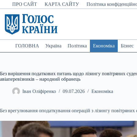
Перейти
ПРО САЙТ
КАРТА САЙТУ
Політика конфіденційно
до
вмісту
ГОЛОВНА
Україна
Політика
Економіка
Бізнес
Без вирішення податкових питань щодо лізингу повітряних суден
авіаперевізників – народний обранець
Іван Оліфіренко
09.07.2026
Економіка
Без врегулювання оподаткування операцій з лізингу повітряних с