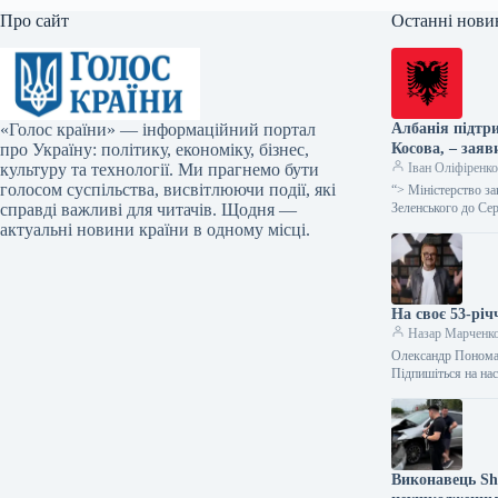
Про сайт
Останні нови
«Голос країни» — інформаційний портал
Албанія підтри
про Україну: політику, економіку, бізнес,
Косова, – заяв
культуру та технології. Ми прагнемо бути
Іван Оліфіренк
голосом суспільства, висвітлюючи події, які
“> Міністерство з
справді важливі для читачів. Щодня —
Зеленського до Се
актуальні новини країни в одному місці.
На своє 53-рі
Назар Марченк
Олександр Пономар
Підпишіться на на
Виконавець Sh