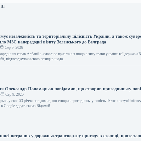
ни
мує незалежність та територіальну цілісність України, а також сувер
ило МЗС напередодні візиту Зеленського до Белграда
о
Сер 9, 2026
акордонних справ Албанії висловлює привітання щодо візиту глави української держави
рбії, підтверджуючи свою позицію щодо…
ччя Олександр Пономарьов повідомив, що створив пригодницьку пові
о
Сер 9, 2026
ьов у своє 53-річчя повідомив, що створив пригодницьку повість Фото: t.me/yulainfone
с в Google додати зараз Відомий…
umei потрапив у дорожньо-транспортну пригоду в столиці, проте за