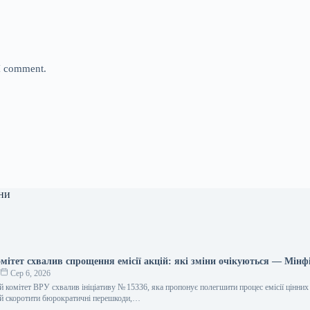
 I comment.
ни
мітет схвалив спрощення емісії акцій: які зміни очікуються — Мінф
о
Сер 6, 2026
 комітет ВРУ схвалив ініціативу № 15336, яка пропонує полегшити процес емісії цінних 
ий скоротити бюрократичні перешкоди,…