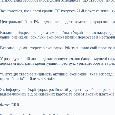
та зростання заборгованості домогосподарств, що створює “виб
Зазначається, що наразі країни ЄС готують 21-й пакет санкцій,
Центральний банк РФ відмовився надати коментарі щодо оцінки р
Видання підкреслює, що затяжна війна з Україною виснажує держа
банки ризиками, оскільки економіка країни перебуває в нестабіл
Вказано, що міністерство економіки РФ зменшило свій прогноз зр
У розвідувальній доповіді наголошується, що банки змушені на
державні програми кредитування, реструктуризація боргів та де
“Ситуація створює видимість активної економіки, яка насправд
проти банків”, – йдеться у звіті.
Як інформував Укрінформ, російський уряд списує борги регіон
відмовляючись від банківських карток та безготівкових платежів
Фото: ERR