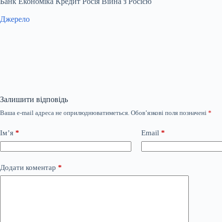
Банк Економіка Кредит Росія Війна з Росією
Джерело
Залишити відповідь
Ваша e-mail адреса не оприлюднюватиметься.
Обов’язкові поля позначені
*
Ім’я
*
Email
*
Додати коментар
*