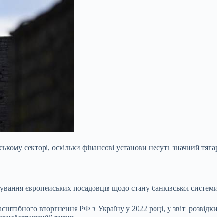
ькому секторі, оскільки фінансові установи несуть значний тягар 
вання європейських посадовців щодо стану банківської системи 
масштабного вторгнення РФ в Україну у 2022 році, у звіті розвід