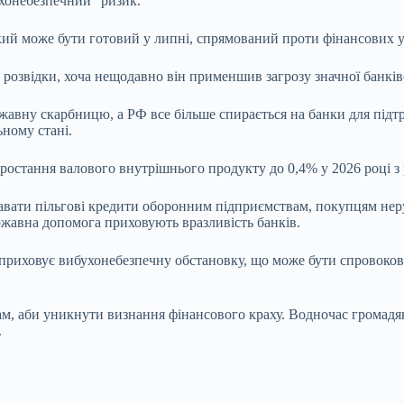
ухонебезпечний” ризик.
 який може бути готовий у липні, спрямований проти фінансових
озвідки, хоча нещодавно він применшив загрозу значної банківсь
вну скарбницю, а РФ все більше спирається на банки для підтрим
ьному стані.
остання валового внутрішнього продукту до 0,4% у 2026 році з р
давати пільгові кредити оборонним підприємствам, покупцям нер
ржавна допомога приховують вразливість банків.
і приховує вибухонебезпечну обстановку, що може бути спровоко
ам, аби уникнути визнання фінансового краху. Водночас громадя
.