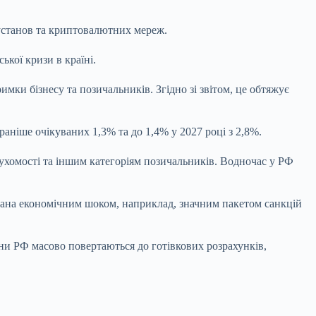
 установ та криптовалютних мереж.
кої кризи в країні.
ки бізнесу та позичальників. Згідно зі звітом, це обтяжує
аніше очікуваних 1,3% та до 1,4% у 2027 році з 2,8%.
ухомості та іншим категоріям позичальників. Водночас у РФ
вана економічним шоком, наприклад, значним пакетом санкцій
ни РФ масово повертаються до готівкових розрахунків,