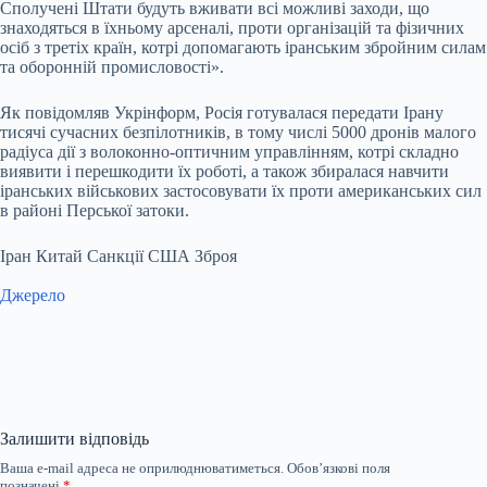
Сполучені Штати будуть вживати всі можливі заходи, що
знаходяться в їхньому арсеналі, проти організацій та фізичних
осіб з третіх країн, котрі допомагають іранським збройним силам
та оборонній промисловості».
Як повідомляв Укрінформ, Росія готувалася передати Ірану
тисячі сучасних безпілотників, в тому числі 5000 дронів малого
радіуса дії з волоконно-оптичним управлінням, котрі складно
виявити і перешкодити їх роботі, а також збиралася навчити
іранських військових застосовувати їх проти американських сил
в районі Перської затоки.
Іран Китай Санкції США Зброя
Джерело
Залишити відповідь
Ваша e-mail адреса не оприлюднюватиметься.
Обов’язкові поля
позначені
*