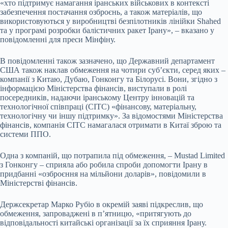
«хто підтримує намагання іранських військових в контексті
забезпечення постачання озброєнь, а також матеріалів, що
використовуються у виробництві безпілотників лінійки Shahed
та у програмі розробки балістичних ракет Ірану», – вказано у
повідомленні для преси Мінфіну.
В повідомленні також зазначено, що Державний департамент
США також наклав обмеження на чотири суб’єкти, серед яких –
компанії з Китаю, Дубаю, Гонконгу та Білорусі. Вони, згідно з
інформацією Міністерства фінансів, виступали в ролі
посередників, надаючи іранському Центру інновацій та
технологічної співпраці (CITC) «фінансову, матеріальну,
технологічну чи іншу підтримку». За відомостями Міністерства
фінансів, компанія CITC намагалася отримати в Китаї зброю та
системи ППО.
Одна з компаній, що потрапила під обмеження, – Mustad Limited
з Гонконгу – сприяла або робила спроби допомогти Ірану в
придбанні «озброєння на мільйони доларів», повідомили в
Міністерстві фінансів.
Держсекретар Марко Рубіо в окремій заяві підкреслив, що
обмеження, запроваджені в п’ятницю, «притягують до
відповідальності китайські організації за їх сприяння Ірану.