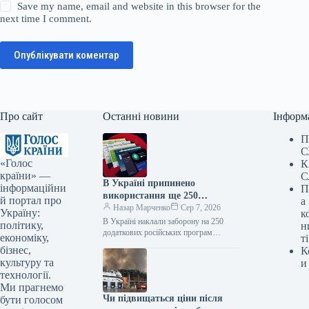
Save my name, email and website in this browser for the
next time I comment.
Опублікувати коментар
Про сайт
Останні новини
Інформ
П
С
«Голос
К
країни» —
С
В Україні припинено
інформаційни
П
використання ще 250
й портал про
а
російських програм та видів
Назар Марченко
Сер 7, 2026
Україну:
к
техніки — Delo.ua
В Україні наклали заборону на 250
політику,
н
додаткових російських програм
економіку,
ті
Державна служба України з питань
бізнес,
К
спеціального зв’язку та захисту
культуру та
и
інформації збільшила…
технології.
Ми прагнемо
Чи підвищаться ціни після
бути голосом