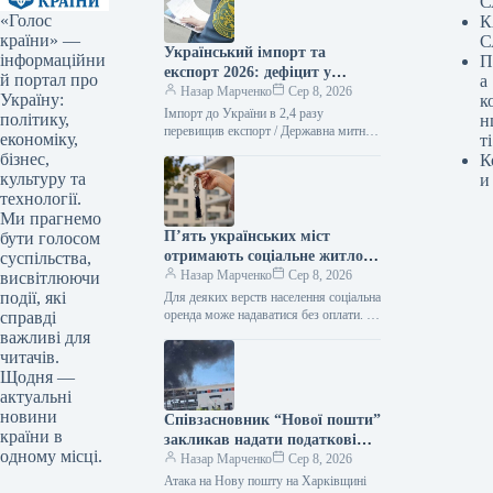
С
«Голос
К
країни» —
С
Український імпорт та
інформаційни
П
експорт 2026: дефіцит у
й портал про
а
торгівлі досяг 34 мільярдів
Назар Марченко
Сер 8, 2026
Україну:
к
доларів —…
Імпорт до України в 2,4 разу
політику,
н
перевищив експорт / Державна митна
економіку,
ті
служба України У січні-липні 2026
бізнес,
К
року Україна закупила товарів…
культуру та
и
технології.
Ми прагнемо
П’ять українських міст
бути голосом
отримають соціальне житло
суспільства,
коштом Європейського
Назар Марченко
Сер 8, 2026
висвітлюючи
інвестиційного банку
події, які
Для деяких верств населення соціальна
оренда може надаватися без оплати. /
справді
Freepik Кропивницький, Кременчук,
важливі для
Львів, Миколаїв та Житомир стануть
читачів.
першими…
Щодня —
актуальні
новини
Співзасновник “Нової пошти”
країни в
закликав надати податкові
одному місці.
відпустки для…
Назар Марченко
Сер 8, 2026
Атака на Нову пошту на Харківщині