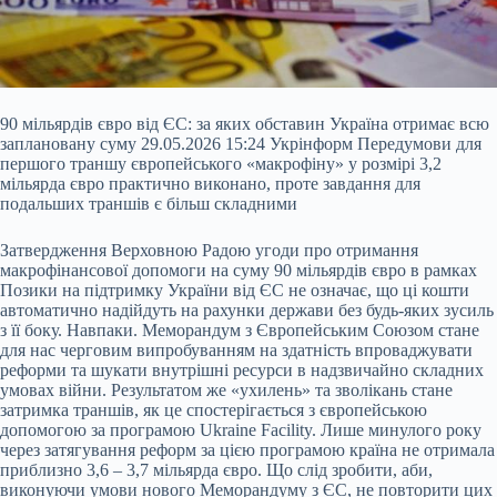
90 мільярдів євро від ЄС: за яких обставин Україна отримає всю
заплановану суму 29.05.2026 15:24 Укрінформ Передумови для
першого траншу європейського «макрофіну» у розмірі 3,2
мільярда євро практично виконано, проте завдання для
подальших траншів є більш складними
Затвердження Верховною Радою угоди про отримання
макрофінансової допомоги на суму 90 мільярдів євро в рамках
Позики на підтримку України від ЄС не означає, що ці кошти
автоматично надійдуть на рахунки держави без будь-яких зусиль
з
її боку. Навпаки. Меморандум з Європейським Союзом стане
для нас черговим випробуванням на здатність впроваджувати
реформи та шукати внутрішні ресурси в надзвичайно складних
умовах війни. Результатом же «ухилень» та зволікань стане
затримка траншів, як це спостерігається з європейською
допомогою за програмою Ukraine Facility. Лише минулого року
через затягування реформ за цією програмою країна не отримала
приблизно 3,6 – 3,7 мільярда євро. Що слід зробити, аби,
виконуючи умови нового Меморандуму з ЄС, не повторити цих