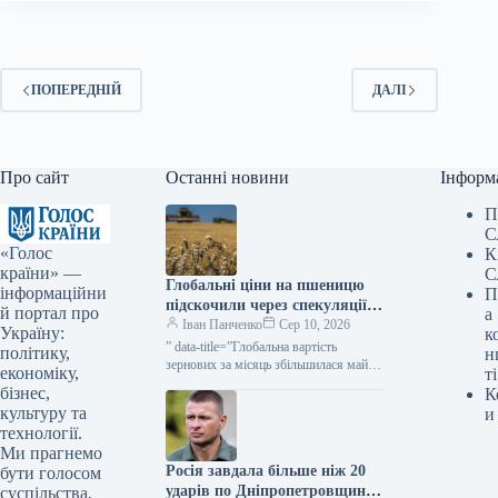
ПОПЕРЕДНІЙ
ДАЛІ
Про сайт
Останні новини
Інформ
П
С
«Голос
К
країни» —
С
Глобальні ціни на пшеницю
інформаційни
П
підскочили через спекуляції
й портал про
а
та геополітичну напруженість
Іван Панченко
Сер 10, 2026
Україну:
к
у Чорноморському басейні —
” data-title=”Глобальна вартість
політику,
н
КУРКУЛЬ
зернових за місяць збільшилася майже
економіку,
ті
на 6% — ФАО” data-
бізнес,
К
url=”https://kurkul.com/news/41872-
культуру та
и
svitovi-tsini-na-pshenitsyu-za-misyats-
технології.
zrosli-mayje-na-6–fao”> Глобальна
Ми прагнемо
вартість зернових за місяць
Росія завдала більше ніж 20
збільшилася майже…
бути голосом
ударів по Дніпропетровщині,
суспільства,