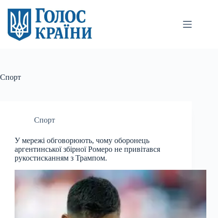
Перейти
до
вмісту
Спорт
Спорт
У мережі обговорюють, чому оборонець
аргентинської збірної Ромеро не привітався
рукостисканням з Трампом.