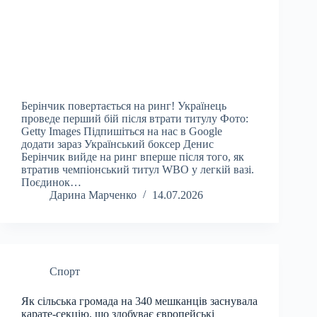
Берінчик повертається на ринг! Українець
проведе перший бій після втрати титулу Фото:
Getty Images Підпишіться на нас в Google
додати зараз Український боксер Денис
Берінчик вийде на ринг вперше після того, як
втратив чемпіонський титул WBO у легкій вазі.
Поєдинок…
Дарина Марченко
14.07.2026
Спорт
Як сільська громада на 340 мешканців заснувала
карате-секцію, що здобуває європейські