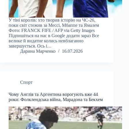
У тіні королів: хто творив історію на ЧС-26,
поки світ стежив за Мессі, Мбаппе та Ямалем
Фото: FRANCK FIFE / AFP via Getty Images
Підпишіться на нас в Google додати зараз Все
велике й видатне колись невблаганно
завершується. Ось і…
Дарина Марченко
16.07.2026
Спорт
Чому Англія та Аргентина ворогують вже 44
роки: Фолклендська війна, Марадона та Бекхем