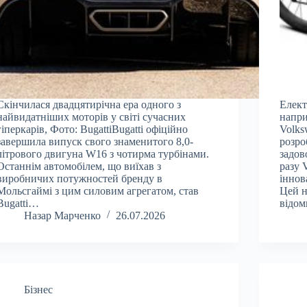
Скінчилася двадцятирічна ера одного з
Елект
найвидатніших моторів у світі сучасних
напри
гіперкарів, Фото: BugattiBugatti офіційно
Volks
завершила випуск свого знаменитого 8,0-
розро
літрового двигуна W16 з чотирма турбінами.
задов
Останнім автомобілем, що виїхав з
разу 
виробничих потужностей бренду в
іннов
Мольсгаймі з цим силовим агрегатом, став
Цей н
Bugatti…
відом
Назар Марченко
26.07.2026
Бізнес