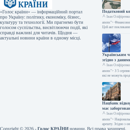
«Голос країни» — інформаційний портал
Податковий ко
про Україну: політику, економіку, бізнес,
Іван Оліфіренк
культуру та технології. Ми прагнемо бути
anons”> Фінансовий
голосом суспільства, висвітлюючи події, які
Цей акт покликан
справді важливі для читачів. Щодня —
актуальні новини країни в одному місці.
Українським чо
згідно з даним
Іван Оліфіренк
anons”> З 5 серпн
які не можуть про
Нацбанк відко
має заборгован
Іван Оліфіренк
anons”> Національ
арешту. Згідно з 
Copyright © 2026 -
Голос КРАЇНИ
новини. Всі права захищені.