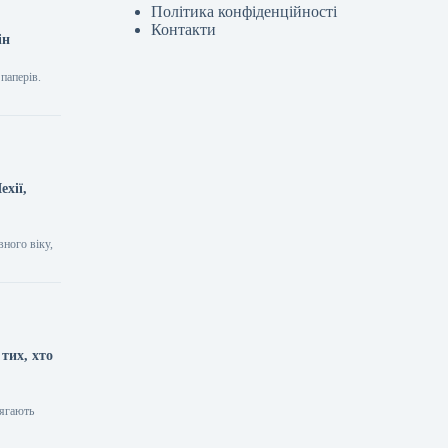
Політика конфіденційності
Контакти
ін
паперів.
ехії,
вного віку,
тих, хто
лягають