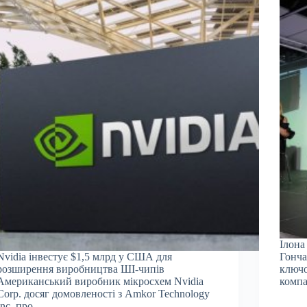
Ілона
Nvidia інвестує $1,5 млрд у США для
Гонча
розширення виробництва ШІ-чипів
ключо
Американський виробник мікросхем Nvidia
компа
Corp. досяг домовленості з Amkor Technology
Inc. про