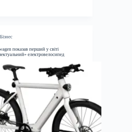
Бізнес
wagen показав перший у світі
лектуальний» електровелосипед