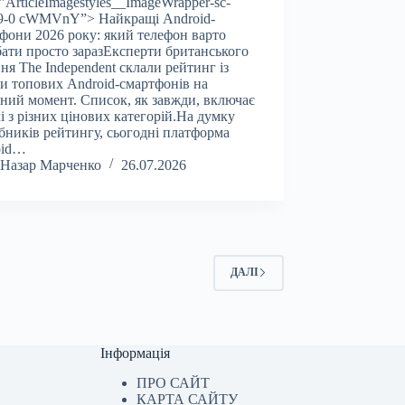
=”ArticleImagestyles__ImageWrapper-sc-
v9-0 cWMVnY”> Найкращі Android-
фони 2026 року: який телефон варто
ати просто заразЕксперти британського
ня The Independent склали рейтинг із
и топових Android-смартфонів на
ний момент. Список, як завжди, включає
і з різних цінових категорій.На думку
бників рейтингу, сьогодні платформа
oid…
Назар Марченко
26.07.2026
ДАЛІ
Інформація
ПРО САЙТ
КАРТА САЙТУ