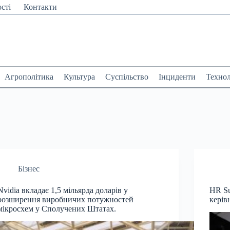
сті
Контакти
Агрополітика
Культура
Суспільство
Інциденти
Технол
Бізнес
Nvidia вкладає 1,5 мільярда доларів у
HR Su
розширення виробничих потужностей
керів
мікросхем у Сполучених Штатах.