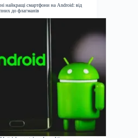
ні найкращі смартфони на Android: від
пних до флагманів