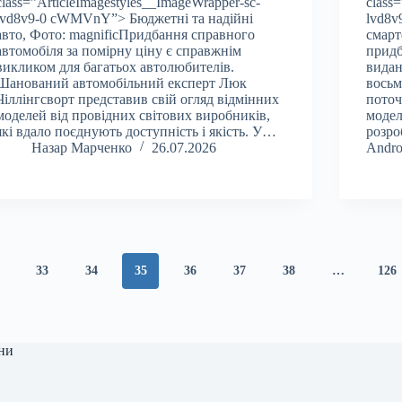
class=”ArticleImagestyles__ImageWrapper-sc-
class
lvd8v9-0 cWMVnY”> Бюджетні та надійні
lvd8
авто, Фото: magnificПридбання справного
смарт
автомобіля за помірну ціну є справжнім
придб
викликом для багатьох автолюбителів.
видан
Шанований автомобільний експерт Люк
восьм
Чіллінгсворт представив свій огляд відмінних
поточ
моделей від провідних світових виробників,
модел
які вдало поєднують доступність і якість. У…
розро
Назар Марченко
26.07.2026
Andr
33
34
35
36
37
38
…
126
ни