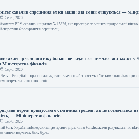
мітет схвалив спрощення емісії акцій: які зміни очікуються — Мінф
о
Сер 6, 2026
 комітет ВРУ схвалив ініціативу № 15336, яка пропонує полегшити процес емісії цінних 
ий скоротити бюрократичні перешкоди,…
ловікам призовного віку більше не надається тимчасовий захист у Ч
и Міністерства фінансів.
о
Сер 6, 2026
я Чеська Республіка припинила надавати тимчасовий захист українським чоловікам призо
демонструвати виконання своїх…
ригував норми примусового стягнення грошей: як це позначиться на 
ість, — Міністерство фінансів
о
Сер 6, 2026
ний банк України вніс корективи до правил управління банківськими рахунками, які під
оновленими нормами, банк буде…