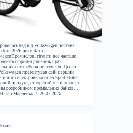
ровелосипед від Volkswagen постане
кінці 2026 року, Фото:
wagenПромислові гіганти все частіше
бляють гібридні рішення, щоб
ольнити потреби користувачів. Цього
Volkswagen презентував свій перший
аційний електровелосипед Sport eBike.
овий продукт, створений у співпраці з
им розробником преміальних байків…
Назар Марченко
26.07.2026
Бізнес