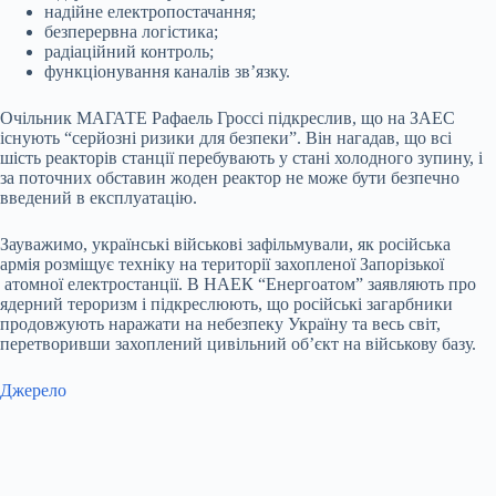
надійне електропостачання;
безперервна логістика;
радіаційний контроль;
функціонування каналів зв’язку.
Очільник МАГАТЕ Рафаель Гроссі підкреслив, що на ЗАЕС
існують “серйозні ризики для безпеки”. Він нагадав, що всі
шість реакторів станції перебувають у стані холодного зупину, і
за поточних обставин жоден реактор не може бути безпечно
введений в експлуатацію.
Зауважимо, українські військові зафільмували, як російська
армія розміщує техніку на території захопленої Запорізької
атомної електростанції. В НАЕК “Енергоатом” заявляють про
ядерний тероризм і підкреслюють, що російські загарбники
продовжують наражати на небезпеку Україну та весь світ,
перетворивши захоплений цивільний об’єкт на військову базу.
Джерело