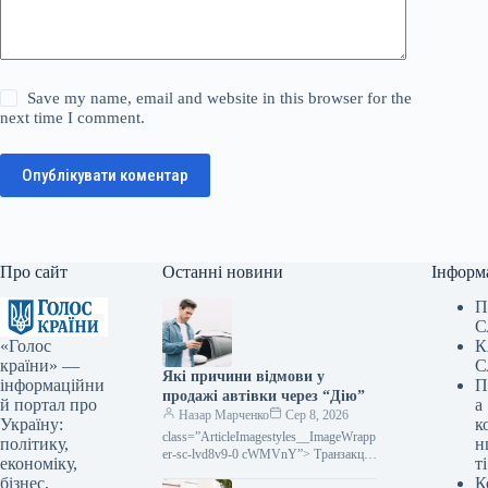
Save my name, email and website in this browser for the
next time I comment.
Опублікувати коментар
Про сайт
Останні новини
Інформ
П
С
«Голос
К
країни» —
С
Які причини відмови у
інформаційни
П
продажі автівки через “Дію”
й портал про
а
Назар Марченко
Сер 8, 2026
Україну:
к
class=”ArticleImagestyles__ImageWrapp
політику,
н
er-sc-lvd8v9-0 cWMVnY”> Транзакції
економіку,
ті
з продажу автомобілів через
бізнес,
К