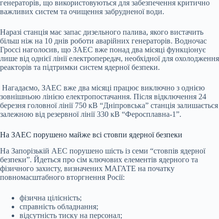
генераторів, що використовуються для забезпечення критично
важливих систем та очищення забрудненої води.
Наразі станція має запас дизельного палива, якого вистачить
більш ніж на 10 днів роботи аварійних генераторів. Водночас
Гроссі наголосив, що ЗАЕС вже понад два місяці функціонує
лише від однієї лінії електропередач, необхідної для охолодження
реакторів та підтримки систем ядерної безпеки.
Нагадаємо, ЗАЕС вже два місяці працює виключно з однією
зовнішньою лінією електропостачання. Після відключення 24
березня головної лінії 750 кВ “Дніпровська” станція залишається
залежною від резервної лінії 330 кВ “Феросплавна-1”.
На ЗАЕС порушено майже всі стовпи ядерної безпеки
На Запорізькій АЕС порушено шість із семи “стовпів ядерної
безпеки”. Йдеться про сім ключових елементів ядерного та
фізичного захисту, визначених МАГАТЕ на початку
повномасштабного вторгнення Росії:
фізична цілісність;
справність обладнання;
відсутність тиску на персонал;