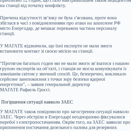
приблизно 12 годин, що стало найтривалішим таким інцидентом
на станції від початку конфлікту.
Причина відсутності зв’язку не була з’ясована, проте вона
збіглася в часі з повідомленнями про атаки на захоплене РФ
місто Енергодар, де мешкає переважна частина персоналу
станції.
У МАГАТЕ відзначили, що їхні експерти не мали змоги
встановити контакт зі своєю місією на станції.
“Протягом багатьох годин ми не мали змоги зв’язатися з нашою
групою експертів на об’єкті, і станція не могла комунікувати із
зовнішнім світом у звичний спосіб. Це, безперечно, викликало
серйозне занепокоєння з точки зору безпеки ядерної
енергетики”, – заявив генеральний директор
МАГАТЕ Рафаель Гроссі.
Погіршення ситуації навколо ЗАЕС
У МАГАТЕ також повідомили про загострення ситуації навколо
ЗАЕС. Через обстріли в Енергодарі неодноразово фіксувалися
перебої з електропостачанням. Окрім того, на ЗАЕС заявили про
припинення постачання дизельного палива для резервних