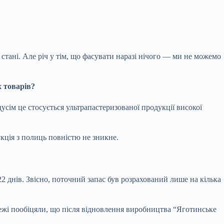
 стані. Але річ у тім, що фасувати наразі нічого — ми не можемо
х товарів?
сім це стосується ультрапастеризованої продукції високої
кція з полиць повністю не зникне.
 22 днів. Звісно, поточний запас був розрахований лише на кілька
режі пообіцяли, що після відновлення виробництва “Яготинське