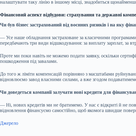
налаштувати таку лінію в іншому місці, знадобиться щонайменше
Фінансовий аспект відбудови: страхування та державні компе
Чи був бізнес застрахований від воєнних ризиків і на яку фін
— Усе наше обладнання застраховане за класичними програмами, 
передбачають три види відшкодування: за виплату зарплат, за втр
Проте ми поки навіть не можемо подати заявку, оскільки сертифі
пошкодження під завалами.
До того ж ліміти компенсацій порівняно з масштабами руйнувань 
відновлюємо завод власними силами, а вже згодом подаватимем
Чи доведеться компанії залучати нові кредити для фінансува
— Ні, нових кредитів ми не братимемо. У нас є відкриті й не по
відновлення фінансуємо самостійно, щоб якомога швидше поверн
Джерело