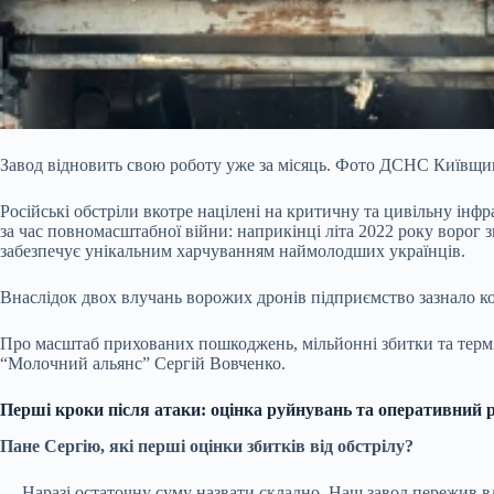
Завод відновить свою роботу уже за місяць. Фото ДСНС Київщ
Російські обстріли вкотре націлені на критичну та цивільну
інфр
за час повномасштабної війни: наприкінці літа 2022 року ворог 
забезпечує унікальним харчуванням наймолодших українців.
Внаслідок двох влучань ворожих дронів підприємство зазнало ко
Про масштаб прихованих пошкоджень, мільйонні збитки та термі
“Молочний альянс” Сергій Вовченко.
Перші кроки після атаки: оцінка руйнувань та оперативний 
Пане Сергію, які перші оцінки збитків від обстрілу?
— Наразі остаточну суму назвати складно. Наш завод пережив вл