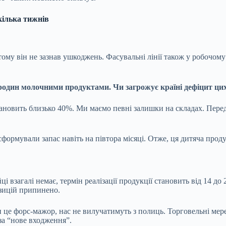
 кілька тижнів
тому він не зазнав ушкоджень. Фасувальні лінії також у робочому
 родин молочними продуктами. Чи загрожує країні дефіцит ци
новить близько 40%. Ми маємо певні залишки на складах. Переду
ормували запас навіть на півтора місяці. Отже, ця дитяча проду
ці взагалі немає, термін реалізації продукції становить від 14 до
озицій припинено.
и це форс-мажор, нас не вилучатимуть з полиць. Торговельні ме
за “нове входження”.