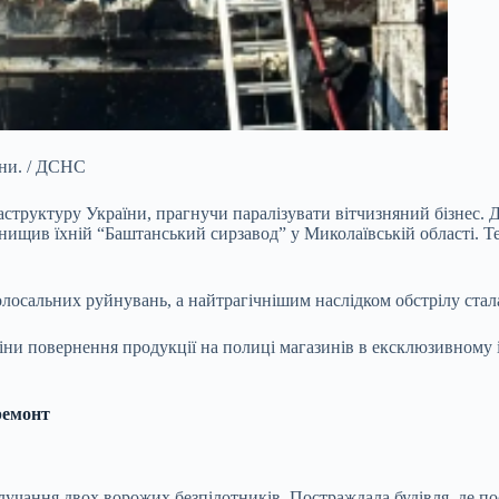
ини. / ДСНС
аструктуру України, прагнучи паралізувати вітчизняний бізнес.
знищив їхній “Баштанський сирзавод” у Миколаївській області. Т
лосальних руйнувань, а найтрагічнішим наслідком обстрілу стал
ни повернення продукції на полиці магазинів в ексклюзивному і
ремонт
учання двох ворожих безпілотників. Постраждала будівля, де по