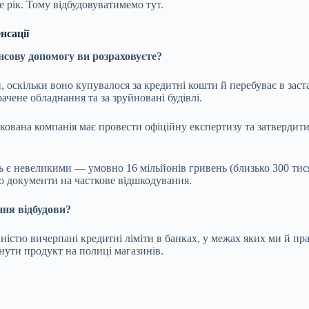
 рік. Тому відбудовуватимемо тут.
нсації
ансову допомогу ви розраховуєте?
оскільки воно купувалося за кредитні кошти й перебуває в заста
ачене обладнання та за зруйновані будівлі.
кована компанія має провести офіційну експертизу та затвердити
є невеликими — умовно 16 мільйонів гривень (близько 300 тисяч 
о документи на часткове відшкодування.
ння відбудови?
вністю вичерпані кредитні ліміти в банках, у межах яких ми й пр
ути продукт на полиці магазинів.