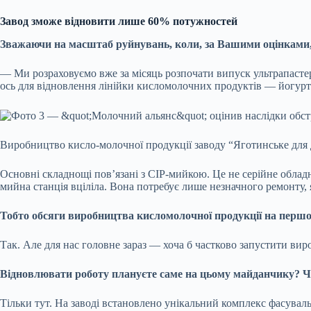
Завод зможе відновити лише 60% потужностей
Зважаючи на масштаб руйнувань, коли, за Вашими оцінками,
— Ми розраховуємо вже за місяць розпочати випуск ультрапастер
ось для відновлення лінійки кисломолочних продуктів — йогурт
Виробництво кисло-молочної продукції заводу “Яготинське для 
Основні складнощі пов’язані з CIP-мийкою. Це не серійне облад
мийна станція вціліла. Вона потребує лише незначного ремонту,
Тобто обсяги виробництва кисломолочної продукції на перш
Так. Але для нас головне зараз — хоча б частково запустити вир
Відновлювати роботу плануєте саме на цьому майданчику? Чи
Тільки тут. На заводі встановлено унікальний комплекс фасува