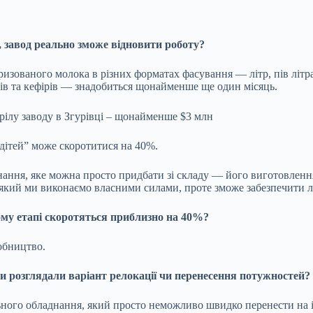
 завод реально зможе відновити роботу?
изованого молока в різних форматах фасування — літр, пів літра
ів та кефірів — знадобиться щонайменше ще один місяць.
дітей” може скоротитися на 40%.
нання, яке можна просто придбати зі складу — його виготовлення
 який ми виконаємо власними силами, проте зможе забезпечити л
ому етапі скоротяться приблизно на 40%?
обництво.
 розглядали варіант релокації чи перенесення потужностей?
льного обладнання, який просто неможливо швидко перенести на