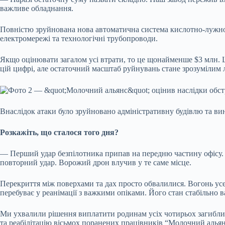
важливе обладнання.
Повністю зруйнована нова автоматична система кислотно-лужног
електромережі та технологічні трубопроводи.
Якщо оцінювати загалом усі втрати, то це щонайменше $
3 млн
.
цій цифрі, але остаточний масштаб руйнувань стане зрозумілим 
Внаслідок атаки було зруйновано адміністративну будівлю та в
Розкажіть, що сталося того дня?
— Перший удар безпілотника припав на передню частину офісу. 
повторний удар. Ворожий дрон влучив у те саме місце.
Перекриття між поверхами та дах просто обвалилися. Вогонь ус
перебуває у реанімації з важкими опіками. Його стан стабільно 
Ми ухвалили рішення виплатити родинам усіх чотирьох загибли
та реабілітацію вісьмох поранених працівників “Молочний альян