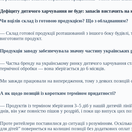
Дефіциту дитячого харчування не буде: запасів вистачить на
Чи вцілів склад із готовою продукцією? Що з обладнанням?
— Склад готової продукції розташований з іншого боку будівлі, 
виготовити продукт.
Продукція заводу забезпечувала значну частину українських
— Частка бренду на українському ринку дитячого харчування ста
термічної обробки — вона зберігається до 6 місяців.
Ми завжди працювали на випередження, тому з деяких позицій сф
А як щодо позицій із коротким терміном придатності?
— Продуктів із терміном зберігання 3–5 діб у нашій дитячій ліній
днів, він уже повністю пішов у роздріб, і поки що випуск цих п
Проте ритейлери поставилися до ситуації з розумінням. Оскільк
для дітей” повернеться на колишні позиції без додаткових оплат 