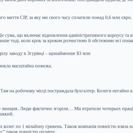
о миття CIP, за яку ми свого часу сплатили понад 0,6 млн євр
 Це сума, що включає відновлення адміністративного корпусу та
лише тоді, коли крок за кроком розчистимо й обстежимо всі пошк
иникла масштабна пожежа.
Там на робочому місці постраждала бухгалтер. Колеги негайно к
е знищив. Люди фактично згоріли… Ми втратили чотирьох праців
важкий.
х колег
по 1 мільйону гривень
. Також компанія повністю взяла н
с” також повністю оплачує.