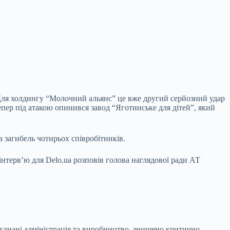
 Для холдингу “Молочний альянс” це вже другий серйозний удар
епер під атакою опинився завод “Яготинське для дітей”, який
а загибель чотирьох співробітників.
нтерв’ю для Delo.ua розповів голова наглядової ради АТ
єднані адміністрація та виробництво, знищено критично