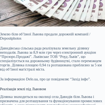
Землю біля об’їзної Львова продали дорожній компанії /
Depositphotos
Давидівська сільська рада реалізувала земельну ділянку
неподалік Львова за 8,9 млн грн через
електронний аукціон
“Прозоро.Продажі”. Львівське ТОВ “Роуд Львів”, що
спеціалізується на дорожньому будівництві, стало переможцем
торгів. Ділянка площею 0,94 га розташована приблизно за 5 км
від об’їзної магістралі міста.
За інформацією Delo.ua, про це повідомляє “Захід інфо”.
Реалізація землі під Львовом
Ділянка знаходиться на околиці села Давидів біля Львова і
призначена для розташування та функціонування промислових