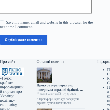
Save my name, email and website in this browser for the
next time I comment.
Опублікувати коментар
Про сайт
Останні новини
Інформ
П
С
«Голос
К
країни» —
С
Прокуратура через суд
інформаційни
П
повернула державі будівлі, які
й портал про
а
раніше належали Жовтневому
Іван Панченко
Сер 8, 2026
Україну:
к
палацу.
> Прокурори через суд повернули
політику,
н
державі будівлі колишнього
економіку,
ті
Жовтневого палацу, що є пам’яткою
бізнес,
К