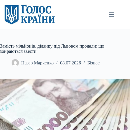
Перейти
до
вмісту
Замість мільйонів, ділянку під Львовом продали: що
збираються звести
Назар Марченко
08.07.2026
Бізнес