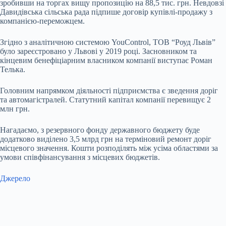
зробивши на торгах вищу пропозицію на 88,5 тис. грн. Невдовзі
Давидівська сільська рада підпише договір купівлі-продажу з
компанією-переможцем.
Згідно з аналітичною системою YouControl, ТОВ “Роуд Львів”
було зареєстровано у Львові у 2019 році. Засновником та
кінцевим бенефіціарним власником компанії виступає Роман
Телька.
Головним напрямком діяльності підприємства є зведення доріг
та автомагістралей. Статутний капітал компанії перевищує 2
млн грн.
Нагадаємо, з резервного фонду державного бюджету буде
додатково виділено 3,5 млрд грн на терміновий ремонт доріг
місцевого значення. Кошти розподілять між усіма областями за
умови співфінансування з місцевих бюджетів.
Джерело