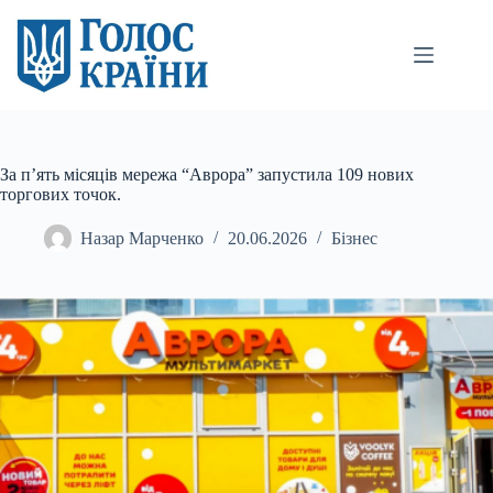
Перейти
до
вмісту
За п’ять місяців мережа “Аврора” запустила 109 нових
торгових точок.
Назар Марченко
20.06.2026
Бізнес