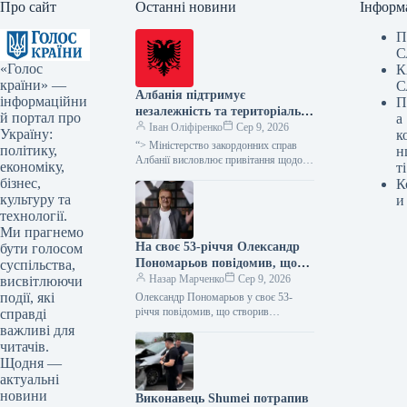
Про сайт
Останні новини
Інформ
П
С
«Голос
К
країни» —
С
Албанія підтримує
інформаційни
П
незалежність та територіальну
й портал про
а
цілісність України, а також
Іван Оліфіренко
Сер 9, 2026
Україну:
к
суверенітет Косова, – заявило
“> Міністерство закордонних справ
політику,
н
МЗС напередодні візиту
Албанії висловлює привітання щодо
економіку,
ті
візиту глави української держави
Зеленського до Белграда
бізнес,
К
Володимира Зеленського до Сербії,
культуру та
и
підтверджуючи свою позицію щодо…
технології.
Ми прагнемо
На своє 53-річчя Олександр
бути голосом
Пономарьов повідомив, що
суспільства,
створив пригодницьку
Назар Марченко
Сер 9, 2026
висвітлюючи
повість.
події, які
Олександр Пономарьов у своє 53-
річчя повідомив, що створив
справді
пригодницьку повість Фото:
важливі для
t.me/yulainfonews Підпишіться на нас в
читачів.
Google додати зараз Відомий…
Щодня —
актуальні
новини
Виконавець Shumei потрапив