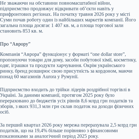
Не зважаючи на обставини повномасштабної війни,
підприємство продовжує відкривати об’єкти навіть у
прифронтових регіонах. На початку травня 2026 року у місті
Суми почав роботу один із найбільших маркетів компанії. Його
загальна площа досягає 1 407 кв. м, а площа торгової зали
становить 853 кв. м.
Про “Аврору”
Компанія “Аврора” функціонує у форматі “one dollar store”,
пропонуючи товари для дому, засоби побутової хімії, косметику,
одяг, іграшки та продукти харчування. Окрім українського
ринку, бренд розширює свою присутність за кордоном, маючи
понад 60 магазинів Aurora у Румунії.
Підприємство входить до трійки лідерів роздрібної торгівлі в
Україні. За даними компанії, протягом 2025 року було
перераховано до бюджетів усіх рівнів 8,6 млрд грн податків та
зборів, з яких 931,3 млн грн склав податок на доходи фізичних
осіб.
За перший квартал 2026 року мережа перерахувала 2,5 млрд грн
податків, що на 19,4% більше порівняно з фінансовими
показниками за аналогічний період 2025 року.