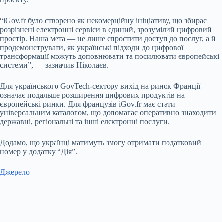
“iGov.fr було створено як некомерційну ініціативу, що збирає
розрізнені електронні сервіси в єдиний, зрозумілий цифровий
простір. Наша мета — не лише спростити доступ до послуг, а й
продемонструвати, як українські підходи до цифрової
трансформації можуть доповнювати та посилювати європейські
системи”, — зазначив Ніколаєв.
Для українського GovTech-сектору вихід на ринок Франції
означає подальше розширення цифрових продуктів на
європейські ринки. Для французів iGov.fr має стати
універсальним каталогом, що допомагає оперативно знаходити
державні, регіональні та інші електронні послуги.
Додамо, що українці матимуть змогу отримати податковий
номер у додатку “Дія”.
Джерело