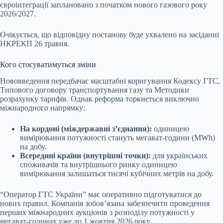
євроінтеграції заплановано з початком нового газового року
2026/2027.
Очікується, що відповідну постанову буде ухвалено на засіданні
НКРЕКП 26 травня.
Кого стосуватимуться зміни
Нововведення передбачає масштабні коригування Кодексу ГТС,
Типового договору транспортування газу та Методики
розрахунку тарифів. Однак реформа торкнеться виключно
міжнародного напрямку:
На кордоні (міждержавні з’єднання):
одиницею
вимірювання потужності стануть мегават-години (MWh)
на добу.
Всередині країни (внутрішні точки):
для українських
споживачів та внутрішнього ринку одиницею
вимірювання залишаться тисячі кубічних метрів на добу.
“Оператор ГТС України” має оперативно підготуватися до
нових правил. Компанія зобов’язана забезпечити проведення
перших міжнародних аукціонів з розподілу потужності у
мегават-годинах уже до 1 жовтня 2026 року.