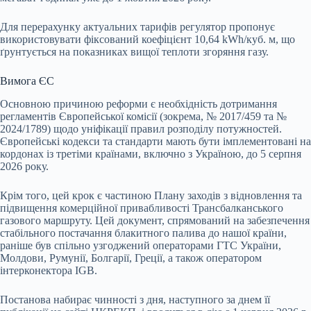
Для перерахунку актуальних тарифів регулятор пропонує
використовувати фіксований коефіцієнт 10,64 kWh/куб. м, що
ґрунтується на показниках вищої теплоти згоряння газу.
Вимога ЄС
Основною причиною реформи є необхідність дотримання
регламентів Європейської комісії (зокрема, № 2017/459 та №
2024/1789) щодо уніфікації правил розподілу потужностей.
Європейські кодекси та стандарти мають бути імплементовані на
кордонах із третіми країнами, включно з Україною, до 5 серпня
2026 року.
Крім того, цей крок є частиною Плану заходів з відновлення та
підвищення комерційної привабливості Трансбалканського
газового маршруту. Цей документ, спрямований на забезпечення
стабільного постачання блакитного палива до нашої країни,
раніше був спільно узгоджений операторами ГТС України,
Молдови, Румунії, Болгарії, Греції, а також оператором
інтерконектора IGB.
Постанова набирає чинності з дня, наступного за днем її