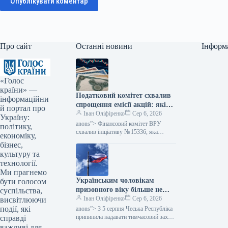
Опублікувати коментар
Про сайт
Останні новини
Інформ
«Голос
країни» —
Податковий комітет схвалив
інформаційни
спрощення емісії акцій: які
й портал про
зміни очікуються — Мінфін
Іван Оліфіренко
Сер 6, 2026
Україну:
anons”> Фінансовий комітет ВРУ
політику,
схвалив ініціативу № 15336, яка
економіку,
пропонує полегшити процес емісії
бізнес,
цінних паперів. Цей акт покликаний
культуру та
скоротити бюрократичні перешкоди,…
технології.
Ми прагнемо
Українським чоловікам
бути голосом
призовного віку більше не
суспільства,
надається тимчасовий захист
Іван Оліфіренко
Сер 6, 2026
висвітлюючи
у Чехії, згідно з даними
події, які
anons”> З 5 серпня Чеська Республіка
Міністерства фінансів.
припинила надавати тимчасовий захист
справді
українським чоловікам призовного
важливі для