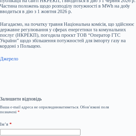
публікації на сайті НКРЕКП, і вводиться в дію з 1 червня 2026 р.
Частина положень щодо розподілу потужності в MWh на добу
вводиться в дію з 1 жовтня 2026 р.
Нагадаємо, на початку травня Національна комісія, що здійснює
державне регулювання у сферах енергетики та комунальних
послуг (НКРЕКП), погодила проєкт ТОВ “Оператор ГТС
України” щодо збільшення потужностей для імпорту газу на
кордоні з Польщею.
Джерело
Залишити відповідь
Ваша e-mail адреса не оприлюднюватиметься.
Обов’язкові поля
позначені
*
Ім’я
*