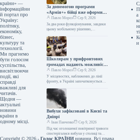
країни» —
С
За допомогою програми
інформаційни
П
«Армія+» бійці вже оформили
й портал про
а
майже 3 мільйони рапортів.
Павло Мороз
Сер 9, 2026
Україну:
к
За два роки функціонування, завдяки
політику,
н
цьому мобільному рішенню,
економіку,
ті
українські оборонці надіслали
бізнес,
К
приблизно 3 мільйони рапортів. За
культуру та
и
інформацією, наданою Укрінформом,
технології.
це…
Ми прагнемо
Школярам у прифронтових
бути голосом
громадах надають можливість
суспільства,
безпечно діставатися до
Павло Мороз
Сер 9, 2026
висвітлюючи
навчальних закладів завдяки
події, які
У місцевостях, наближених до лінії
новій програмі «Безпечний
фронту, в Україні започатковується
справді
створення безпечних шляхів для
шлях дитини».
важливі для
учнів, де будуть розміщені пересувні
читачів.
захисні споруди.…
Щодня —
актуальні
новини
Вибухи зафіксовані в Києві та
країни в
Дніпрі
одному місці.
Іван Панченко
Сер 9, 2026
Під час оголошеної повітряної тривоги
спостерігалися вибухи у столиці та
Copyright © 2026 -
Голос КРАЇНИ
новини. Всі права
місті Дніпро. Цю інформацію