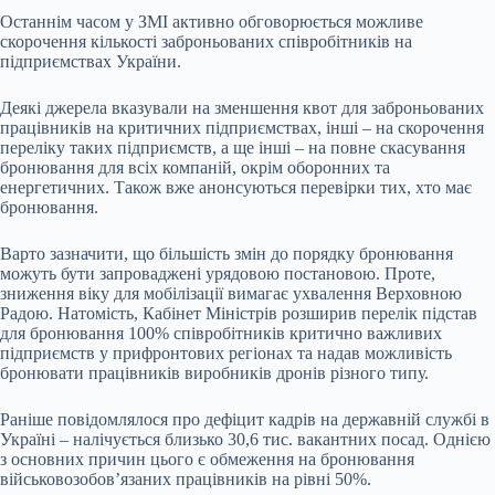
Останнім часом у ЗМІ активно обговорюється можливе
скорочення кількості заброньованих співробітників на
підприємствах України.
Деякі джерела вказували на зменшення квот для заброньованих
працівників на критичних підприємствах, інші – на скорочення
переліку таких підприємств, а ще інші – на повне скасування
бронювання для всіх компаній, окрім оборонних та
енергетичних. Також вже анонсуються перевірки тих, хто має
бронювання.
Варто зазначити, що більшість змін до порядку бронювання
можуть бути запроваджені урядовою постановою. Проте,
зниження віку для мобілізації вимагає ухвалення Верховною
Радою. Натомість, Кабінет Міністрів розширив перелік підстав
для бронювання 100% співробітників критично важливих
підприємств у прифронтових регіонах та надав можливість
бронювати працівників виробників дронів різного типу.
Раніше повідомлялося про дефіцит кадрів на державній службі в
Україні – налічується близько 30,6 тис. вакантних посад. Однією
з основних причин цього є обмеження на бронювання
військовозобов’язаних працівників на рівні 50%.