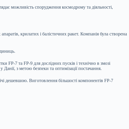
глядає можливість спорудження космодрому та діяльності,
 апаратів, крилатих і балістичних ракет. Компанія була створена
одиниць.
тки FP‑7 та FP‑9 для дослідних пусків і технічно в змозі
 Данії, з метою безпеки та оптимізації постачання.
двічі дешевшою. Виготовлення більшості компонентів FP-7