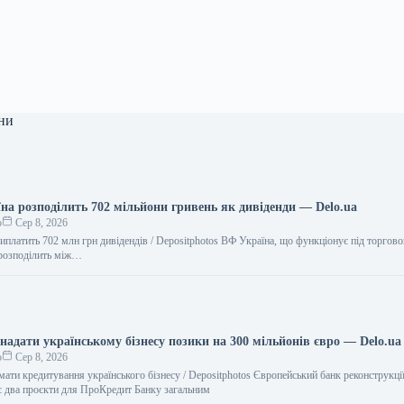
ни
їна розподілить 702 мільйони гривень як дивіденди — Delo.ua
о
Сер 8, 2026
виплатить 702 млн грн дивідендів / Depositphotos ВФ Україна, що функціонує під торго
 розподілить між…
надати українському бізнесу позики на 300 мільйонів євро — Delo.ua
о
Сер 8, 2026
ати кредитування українського бізнесу / Depositphotos Європейський банк реконструкції
є два проєкти для ПроКредит Банку загальним