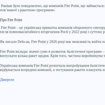
Раніше було повідомлено, що компанія Fire Point, що займається
пов’язаної з ракетною програмою.
Про Fire Point
Fire Point – це українська приватна компанія оборонного сектору
після повномасштабного вторгнення Росії у 2022 році і суттєво 
Як писало Delo.ua, Fire Point у 2026 році має можливість вийти 
Fire Point вкладає значні суми в розвиток балістичної програми –
випускати кілька ракет щодня.
Крім того, частина виробництва т
Українська компанія Fire Point розпочала випробування
балістич
відбувається всередині компанії, а тестування ракети планують н
Джерело