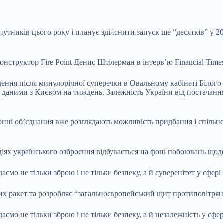
упутників цього року і планує здійснити запуск
ще “десятків” у 2
онструктор Fire Point Денис Штілерман в інтерв’ю Financial Times
дення після минулорічної суперечки в Овальному кабінеті Біло
аними з Києвом на тиждень. Залежність України від постачання 
онні об’єднання вже розглядають можливість придбання і спільног
 діях українського озброєння відбувається на фоні побоювань щ
даємо не тільки зброю і не тільки безпеку, а й суверенітет у сфе
них ракет та розробляє “загальноєвропейський щит протиповітря
одаємо не тільки зброю і не тільки безпеку, а й незалежність у с