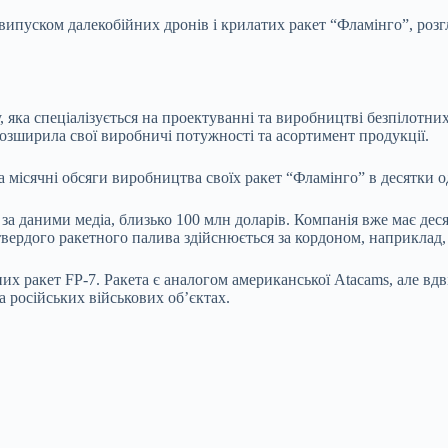
 випуском далекобійних дронів і крилатих ракет “Фламінго”, роз
, яка спеціалізується на проектуванні та виробництві безпілотних
розширила свої виробничі потужності та асортимент продукції.
на місячні обсяги виробництва своїх ракет “Фламінго” в десятки 
 за даними медіа, близько 100 млн доларів. Компанія вже має деся
вердого ракетного палива здійснюється за кордоном, наприклад, у
них ракет FP-7. Ракета є аналогом американської Atacams, але в
а російських військових об’єктах.