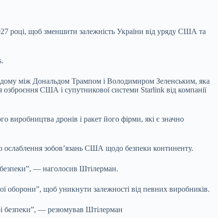
027 році, щоб зменшити залежність України від уряду США та
.
го дому між Дональдом Трампом і Володимиром Зеленським, яка
озброєння США і супутникової системи Starlink від компанії
о виробництва дронів і ракет його фірми, які є значно
одо ослаблення зобов’язань США щодо безпеки континенту.
рі безпеки”, — наголосив Штілерман.
ної оборони”, щоб уникнути залежності від певних виробників.
фері безпеки”, — резюмував Штілерман