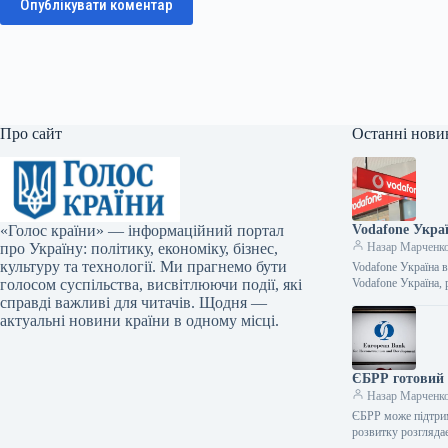
Опублікувати коментар
Про сайт
Останні нови
«Голос країни» — інформаційний портал
Vodafone Укра
про Україну: політику, економіку, бізнес,
Назар Марченк
культуру та технології. Ми прагнемо бути
Vodafone Україна 
голосом суспільства, висвітлюючи події, які
Vodafone Україна,
справді важливі для читачів. Щодня —
актуальні новини країни в одному місці.
ЄБРР готовий 
Назар Марченк
ЄБРР може підтрим
розвитку розгляда