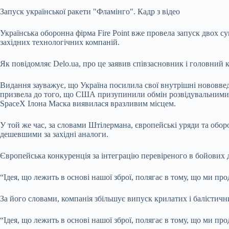
Запуск української ракети "Фламінго". Кадр з відео
Українська оборонна фірма Fire Point вже провела запуск двох с
західних технологічних компаній.
Як повідомляє Delo.ua, про це заявив співзасновник і головний к
Видання зауважує, що Україна посилила свої внутрішні нововве
призвела до того, що США призупинили обмін розвідувальними д
SpaceX Ілона Маска виявилася вразливим місцем.
У той же час, за словами Штілермана, європейські уряди та обор
дешевшими за західні аналоги.
Європейська конкуренція за інтеграцію перевіреного в бойових
“Ідея, що лежить в основі нашої зброї, полягає в тому, що ми про
За його словами, компанія збільшує випуск крилатих і балістич
“Ідея, що лежить в основі нашої зброї, полягає в тому, що ми пр