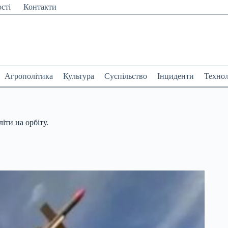
сті
Контакти
Агрополітика
Культура
Суспільство
Інциденти
Технол
іти на орбіту.