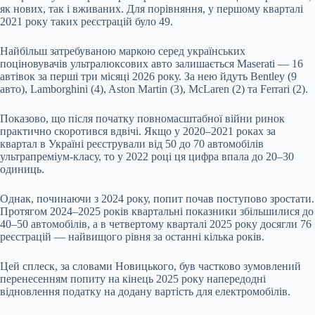
як нових, так і вживаних. Для порівняння, у першому кварталі
2021 року таких реєстрацій було 49.
Найбільш затребуваною маркою серед українських
поціновувачів ультралюксових авто залишається Maserati — 16
автівок за перші три місяці 2026 року. За нею йдуть Bentley (9
авто), Lamborghini (4), Aston Martin (3), McLaren (2) та Ferrari (2).
Показово, що після початку повномасштабної війни ринок
практично скоротився вдвічі. Якщо у 2020–2021 роках за
квартал в Україні реєстрували від 50 до 70 автомобілів
ультрапреміум-класу, то у 2022 році ця цифра впала до 20–30
одиниць.
Однак, починаючи з 2024 року, попит почав поступово зростати.
Протягом 2024–2025 років квартальні показники збільшилися до
40–50 автомобілів, а в четвертому кварталі 2025 року досягли 76
реєстрацій — найвищого рівня за останні кілька років.
Цей сплеск, за словами Новицького, був частково зумовлений
перенесенням попиту на кінець 2025 року напередодні
відновлення податку на додану вартість для електромобілів.