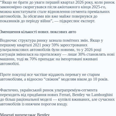
“Якщо не брати до уваги перший квартал 2026 року, коли ринок
закономірно скоригувався після ажіотажного кінця 2025-го,
можна констатувати стале відновлення сегмента преміальних
автомобілів. За обсягами він вже майже повернувся до
показників до періоду війни”, — підкреслює експерт.
Зменшення кількості нових люксових авто
Водночас структура ринку зазнала помітних змін. Якщо у
першому кварталі 2021 року 59% зареєстрованих
ультралюксових автомобілів були новими, то у 2026 році
ситуація змінилася на протилежну — лише 30% становлять нові
машини, тоді як 70% припадає на імпортовані вживані
автомобілі.
Проте покупці все частіше віддають перевагу не старим
автомобілям, а відносно “свіжим” моделям віком до 10 років.
Фактично, український ринок ультрапреміум-сегмента
переходить від придбання нових Ferrari, Bentley чи Lamborghini
до більш раціональної моделі — купівлі вживаних, але сучасних
автомобілів із нижчим порогом входу.
Maserati випереджає Bentley