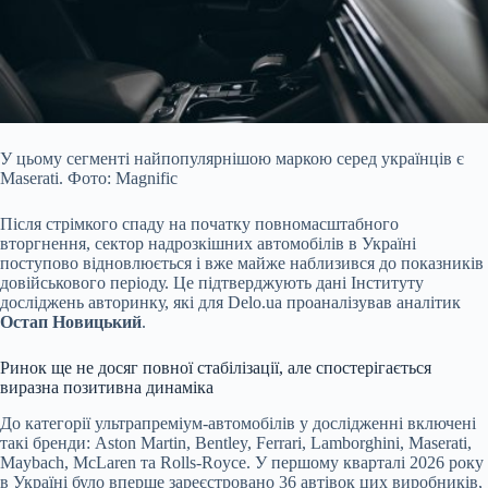
У цьому сегменті найпопулярнішою маркою серед українців є
Maserati. Фото: Magnific
Після стрімкого спаду на початку повномасштабного
вторгнення, сектор надрозкішних
автомобілів в Україні
поступово відновлюється і вже майже наблизився до показників
довійськового періоду. Це підтверджують дані Інституту
досліджень авторинку, які для Delo.ua проаналізував аналітик
Остап Новицький
.
Ринок ще не досяг повної стабілізації, але спостерігається
виразна позитивна динаміка
До категорії ультрапреміум-автомобілів у дослідженні включені
такі бренди: Aston Martin, Bentley, Ferrari, Lamborghini, Maserati,
Maybach, McLaren та Rolls-Royce. У першому кварталі 2026 року
в Україні було вперше зареєстровано 36 автівок цих виробників,