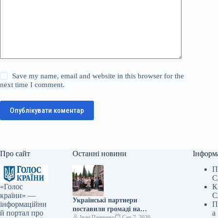
Save my name, email and website in this browser for the
next time I comment.
Опублікувати коментар
Про сайт
Останні новини
Інформ
П
С
«Голос
К
країни» —
С
Українські партнери
інформаційни
П
поставили громаді на
й портал про
а
Вінниччині ще 16
Іван Панченко
Сер 7, 2026