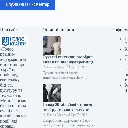
Опублікувати коментар
Про сайт
Останні новини
Інформ
П
С
«Голос
К
країни» —
С
Сучасні генетичні розвідки
інформаційни
П
виявили, що індоєвропейці є
й портал про
а
пращурами українців –
Павло Мороз
Сер 7, 2026
Україну:
к
фахівець
Сучасні генетичні аналізи
політику,
н
антропологічного матеріалу,
економіку,
ті
витягнутого з розкопок давнього
бізнес,
К
поселення «Дикий Сад» у Миколаєві,
культуру та
и
підтвердили, що пращурами українців
технології.
були індоєвропейці.…
Ми прагнемо
Понад 20 мільйонів гривень
бути голосом
необґрунтованих статків:
суспільства,
ексначальнику управління
Павло Мороз
Сер 7, 2026
висвітлюючи
логістики Повітряного
події, які
Співробітники Державного бюро
командування висунули
розслідувань (ДБР) висунули підозру
справді