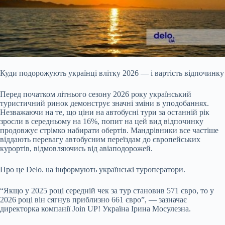
Куди подорожують українці влітку 2026 — і вартість відпочинку
Перед початком літнього сезону 2026 року український
туристичний ринок демонструє значні зміни в
уподобаннях.
Незважаючи на те, що ціни на автобусні тури за останній рік
зросли в середньому на 16%, попит на цей вид відпочинку
продовжує стрімко набирати обертів. Мандрівники все частіше
віддають перевагу автобусним переїздам до європейських
курортів, відмовляючись від авіаподорожей.
Про це Delo. ua інформують українські туроператори.
“Якщо у 2025 році середній чек за тур становив 571 євро, то у
2026 році він сягнув приблизно 661 євро”, — зазначає
директорка компанії Join UP! Україна Ірина Мосулезна.