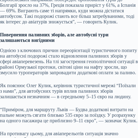
Болгарії зросло на 37%, Греція показала приріст у 61%, а Іспанія
— 69%. Виграють саме ті напрямки, куди можна дістатися
автобусом. Такі подорожі стають все більш затребуваними, тоді
як інтерес до авіатурів знижується”, — говорить Кулик.
Повернення паливних зборів, але автобусні тури
залишаються вигідними
Однією з ключових причин переорієнтації туристичного попиту
на автобусні подорожі стало відновлення паливних зборів у
сфері авіаперевезень. На тлі загострення геополітичної ситуації в
районі Ормузької протоки, світові ціни на нафту зросли, що
змусило туроператорів запровадити додаткові оплати за паливо.
Як пояснює Олег Кулик, керівник туристичної мережі “Поїхали
з нами”, для автобусних турів вплив паливних зборів
залишається незначним — в середньому 5–15 євро на людину.
“Приміром, для маршруту Львів — Будва додаткові витрати на
пальне можуть сягати близько 535 євро за поїздку. У розрахунку
на одного пасажира це приблизно 9–11 євро”, — зазначає Кулик.
На противагу цьому, для авіаперельотів ситуація значно