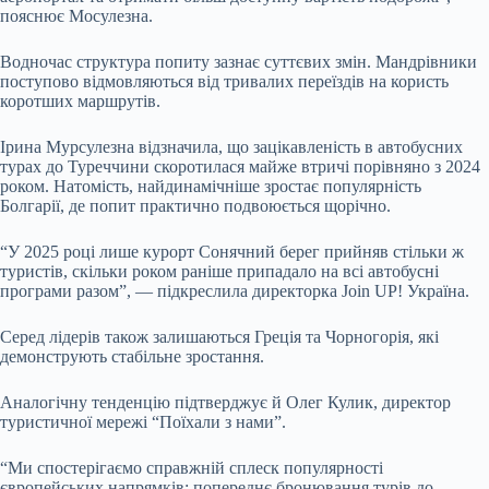
пояснює Мосулезна.
Водночас структура попиту зазнає суттєвих змін. Мандрівники
поступово відмовляються від тривалих переїздів на користь
коротших маршрутів.
Ірина Мурсулезна відзначила, що зацікавленість в автобусних
турах до Туреччини скоротилася майже втричі порівняно з 2024
роком. Натомість, найдинамічніше зростає популярність
Болгарії, де попит практично подвоюється щорічно.
“У 2025 році лише курорт Сонячний берег прийняв стільки ж
туристів, скільки роком раніше припадало на всі автобусні
програми разом”, — підкреслила директорка Join UP! Україна.
Серед лідерів також залишаються Греція та Чорногорія, які
демонструють стабільне зростання.
Аналогічну тенденцію підтверджує й Олег Кулик, директор
туристичної мережі “Поїхали з нами”.
“Ми спостерігаємо справжній сплеск популярності
європейських напрямків: попереднє бронювання турів до