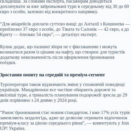
складніша. За словами експерта, пасажирам доводиться
доплачувати за вже заброньовані тури в середньому від 30 до 60
євро з особи, залежно від конкретного напрямку.
“Для авіарейсів доплати суттєво вищі: до Анталії з Кишинева —
приблизно 37 євро з особи, до Тівата та Салонік — 42 євро, а до
Криту — близько 54 євро”, — деталізує експерт.
Кулик додає, що паливні збори не є фіксованими і можуть
коливатися разом із цінами на нафту, що створює для туристів
додаткову невизначеність після оформлення бронювання
поїздки.
Зростання попиту на середній та преміум-сегмент
Туроператори також відзначають зміни у споживчій поведінці
українців. Мандрівники все частіше обирають дорожчі та
якісніші тури, а тривалість планування подорожей зросла до 29
днів порівняно з 24 днями у 2024 році.
“Раннє бронювання стає новим стандартом, і вже 17% усіх турів
замовляють заздалегідь, адже це дозволяє отримати відпочинок
преміум-класу за ціною середнього рівня”, — коментують у Join
UP! Україна.