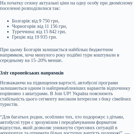
На початку сезону актуальні ціни на одну особу при двомісному
поселенні розподілилися так:
Болгарія: від 9 750 грн,
Чорногорія: від 11 156 грн,
Туреччина: від 15 842 грн,
Греція: від 19 935 грн.
При цьому Болгарія залишається найбільш бюджетним
напрямком, хоча минулого року подібні тури коштували в
середньому на 15–20% менше.
Зліт європейських напрямків
Незважаючи на підвищення вартості, автобусні програми
залишаються одним із найпривабливіших варіантів відпочинку
порівняно з авіатурами. В Join UP! Україна пояснюють
стабільність цього сегменту високим інтересом з боку сімейних
туристів.
“Для багатьох родин, особливо тих, хто подорожує з дітьми,
автобусні тури є зрозумілим і передбачуваним форматом
відпустки, який дозволяє уникнути стресових ситуацій в
аеропортах та отримати більш доступну вартість подорожі”, —