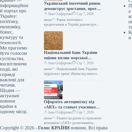
країни» —
С
Український іпотечний ринок
інформаційни
П
демонструє зростання, проте
й портал про
а
без державної підтримки його
Іван Оліфіренко
Сер 7, 2026
Україну:
к
функціонування залишається
anons”> Ринок іпотечного
політику,
н
мінімальним, зазначає
кредитування в Україні демонструє
економіку,
ті
подальше розширення, але його
Мінфін.
бізнес,
К
прогрес значною мірою спирається на
культуру та
и
програми державної допомоги. Як…
технології.
Ми прагнемо
Національний банк України
бути голосом
оцінив вплив морської
суспільства,
блокади: які збитки очікують
Іван Оліфіренко
Сер 7, 2026
висвітлюючи
український експорт –
події, які
anons”> Національний банк України
Міністерство фінансів
підраховує прямі збитки від нового
справді
етапу морської блокади, які сягають
важливі для
понад 2 мільярди доларів експортних
читачів.
надходжень…
Щодня —
актуальні
новини
Оформіть автоцивілку від
країни в
«ARX» та станьте учасником
одному місці.
розіграшу 30 000 гривень на
Іван Оліфіренко
Сер 7, 2026
пальне — Мінфін
anons”> Finance.ua разом із страховою
компанією «ARX» розпочинають
Copyright © 2026 -
Голос КРАЇНИ
новини. Всі права
кампанію для