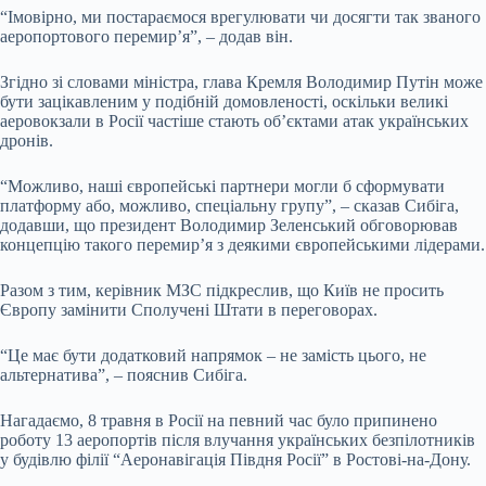
“Імовірно, ми постараємося врегулювати чи досягти так званого
аеропортового перемир’я”, – додав він.
Згідно зі словами міністра, глава Кремля Володимир Путін може
бути зацікавленим у подібній домовленості, оскільки великі
аеровокзали в Росії частіше стають об’єктами атак українських
дронів.
“Можливо, наші європейські партнери могли б сформувати
платформу або, можливо, спеціальну групу”, – сказав Сибіга,
додавши, що президент Володимир Зеленський обговорював
концепцію такого перемир’я з деякими європейськими лідерами.
Разом з тим, керівник МЗС підкреслив, що Київ не просить
Європу замінити Сполучені Штати в переговорах.
“Це має бути додатковий напрямок – не замість цього, не
альтернатива”, – пояснив Сибіга.
Нагадаємо, 8 травня в Росії на певний час було припинено
роботу 13 аеропортів після влучання українських безпілотників
у будівлю філії “Аеронавігація Півдня Росії” в Ростові-на-Дону.