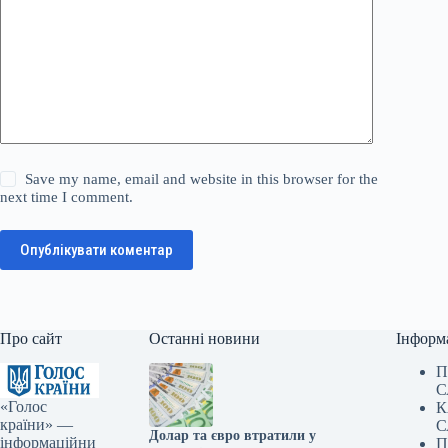
Save my name, email and website in this browser for the
next time I comment.
Опублікувати коментар
Про сайт
Останні новини
Інформ
П
С
«Голос
К
країни» —
С
Долар та євро втратили у
інформаційни
П