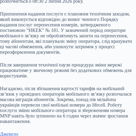
розпочнеться о 08:30 2 липня 2026 року.
Припинення надання послуги є плановим технічним заходом,
який виконується відповідно до вимог чинного Порядку
надання послуг перенесення номерів, затвердженого
постановою “НКЕК” № 181. У зазначений період оператори
мобільного зв’язку не оброблятимуть запити на перенесення,
тому абонентам, які планували зміну оператора, слід врахувати
ці часові обмеження, аби уникнути затримок у процесі
переоформлення документів.
Після завершення технічної паузи процедура зміни мережі
працюватиме у звичному режимі без додаткових обмежень для
користувачів.
Нагадаємо, після збільшення вартості тарифів на мобільний
зв’язок у провідних операторів мобільного зв’язку розпочалася
масова міграція абонентів. Зокрема, понад пів мільйона
українців перевели свої мобільні номери до lifecell. Роботу
послуги зміни мобільного оператора зі збереженням номера
MNP навіть було зупинено на 6 годин через значне зростання
навантаження.
Джерело