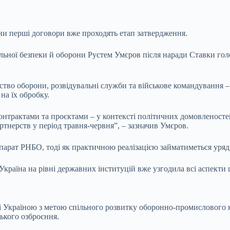
ни перші договори вже проходять етап затвердження.
альної безпеки й оборони Рустем Умєров після наради Ставки гол
ерство оборони, розвідувальні служби та військове командування 
на їх обробку.
трактами та проєктами – у контексті політичних домовленостей 
ртнерств у період травня-червня”, – зазначив Умєров.
парат РНБО, тоді як практичною реалізацією займатиметься уряд
раїна на рівні державних інституцій вже узгодила всі аспекти 
ні Україною з метою спільного розвитку оборонно-промислового 
ького озброєння.