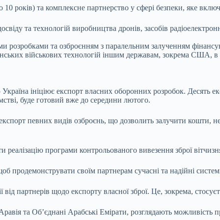
 10 років) та комплексне партнерство у сфері безпеки, яке включ
свіду та технологій виробництва дронів, засобів радіоелектронн
и розробками та озброєнням з паралельним залученням фінансува
нських військових технологій іншим державам, зокрема США, в о
о
Україна ініціює експорт
власних оборонних розробок. Десять ек
стві, буде готовий вже до середини лютого.
експорт
певних видів озброєнь, що дозволить залучити кошти, не
и реалізацію програми контрольованого вивезення зброї вітчиз
об продемонструвати своїм партнерам сучасні та надійні системи
від партнерів щодо експорту власної зброї. Це, зокрема, стосуєт
 Аравія та Об’єднані Арабські Емірати, розглядають можливість 