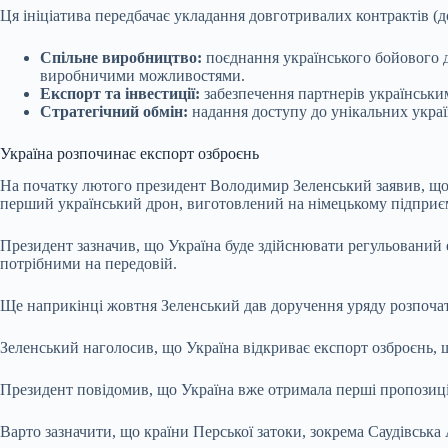
Ця ініціатива передбачає укладання довготривалих контрактів (до
Спільне виробництво:
поєднання українського бойового до
виробничими можливостями.
Експорт та інвестиції:
забезпечення партнерів українським
Стратегічний обмін:
надання доступу до унікальних украї
Україна розпочинає експорт озброєнь
На початку лютого президент Володимир Зеленський заявив, щ
перший український дрон, виготовлений на німецькому підприєм
Президент зазначив, що Україна буде здійснювати
регульований 
потрібними на передовій.
Ще наприкінці жовтня Зеленський дав доручення уряду розпочат
Зеленський наголосив, що Україна відкриває експорт озброєнь, щ
Президент повідомив, що Україна вже отримала перші пропозиції 
Варто зазначити, що країни Перської затоки, зокрема Саудівська