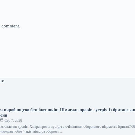
 I comment.
ни
та виробництво безпілотників: Шмигаль провів зустріч із британськ
рони
о
Сер 7, 2026
готовлення дронів: Хмара провів зустріч з очільником оборонного відомства Британії 0
иконувач обов’язків міністра оборони…