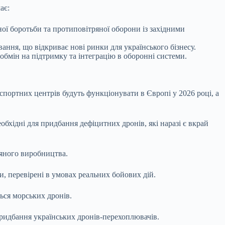
ає:
ої боротьби та протиповітряної оборони із західними
ння, що відкриває нові ринки для українського бізнесу.
бмін на підтримку та інтеграцію в оборонні системи.
спортних центрів будуть функціонувати в Європі у 2026 році, а
обхідні для придбання дефіцитних дронів, які наразі є вкрай
няного виробництва.
, перевірені в умовах реальних бойових дій.
ься морських дронів.
придбання
українських дронів-перехоплювачів.