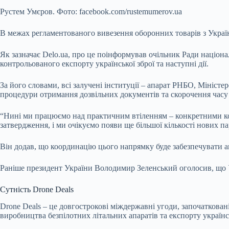
Рустем Умєров. Фото: facebook.com/rustemumerov.ua
В межах регламентованого вивезення оборонних товарів з Украї
Як
зазначає Delo.ua, про це поінформував очільник Ради націон
контрольованого експорту української зброї та наступні дії.
За його словами, всі залучені інституції – апарат РНБО, Мініст
процедури отримання дозвільних документів та скорочення часу 
“Нині ми працюємо над практичним втіленням – конкретними кон
затвердження, і ми очікуємо появи ще більшої кількості нових па
Він додав, що координацію цього напрямку буде забезпечувати а
Раніше президент України Володимир Зеленський оголосив, що Ук
Сутність Drone Deals
Drone Deals – це довгострокові міждержавні угоди, започаткова
виробництва безпілотних літальних апаратів та експорту українс