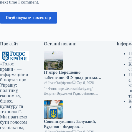
next time I comment.
Опублікувати коментар
Про сайт
Останні новини
Інформ
П
С
«Голос
К
країни» —
С
П’ятро Порошенко
інформаційни
П
забезпечив ЗСУ двадцятьма
й портал про
а
системами “Ай-Петрі”, кошти
Іван Оліфіренко
Сер 6, 2026
Україну:
к
на які були зібрані спільними
“> Фото: https://eurosolidarity.org/
політику,
н
зусиллями з партнерами по
Депутат Верховної Ради, очільник
економіку,
ті
партії «Європейська солідарність»
НАТО.
бізнес,
К
Петро Порошенко Петро Порошенко
культуру та
и
передав у бригади Збройних Сил
технології.
України 20…
Ми прагнемо
Соцопитування: Залужний,
бути голосом
Буданов і Федоров
суспільства,