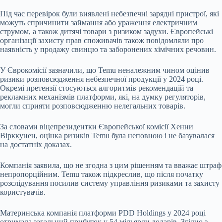
Під час перевірок були виявлені небезпечні зарядні пристрої, які
можуть спричинити займання або ураження електричним
струмом, а також дитячі товари з ризиком задухи. Європейські
організації захисту прав споживачів також повідомляли про
наявність у продажу свинцю та заборонених хімічних речовин.
У Єврокомісії зазначили, що Temu неналежним чином оцінив
ризики розповсюдження небезпечної продукції у 2024 році.
Окремі претензії стосуються алгоритмів рекомендацій та
рекламних механізмів платформи, які, на думку регуляторів,
могли сприяти розповсюдженню нелегальних товарів.
За словами віцепрезидентки Європейської комісії Хенни
Вірккунен, оцінка ризиків Temu була неповною і не базувалася
на достатніх доказах.
Компанія заявила, що не згодна з цим рішенням та вважає штраф
непропорційним. Temu також підкреслив, що після початку
розслідування посилив систему управління ризиками та захисту
користувачів.
Материнська компанія платформи PDD Holdings у 2024 році
отримала загальний прибуток у 54 мільярди доларів. Згідно з