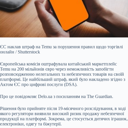
ЄС наклав штраф на Temu за порушення правил щодо торгівлі
онлайн / Shutterstock
Європейська комісія оштрафувала китайський маркетплейс
Temu на 200 мільйонів євро через
неможливість запобігти
розповсюдженню нелегальних та небезпечних товарів на своїй
платформі. Це найбільший штраф, який було накладено згідно з
Актом ЄС про цифрові послуги (DSA).
Про це повідомляє Delo.ua з посиланням на The Guardian.
Рішення було прийняте після 19-місячного розслідування, в ході
якого регулятори виявили високий ризик продажу небезпечної
продукції на платформі. Зокрема, це стосується дитячих іграшок,
електроніки, одягу та біжутерії.