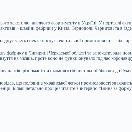
ого текстилю, дитячого асортименту в Україні. У портфелі актив
активів – швейні фабрики у Києві, Тернополі, Чернігові та в Оде
оєднує увесь спектр послуг текстильної промисловості – від сир
єву фабрику в Чигирині
Черкаської області та започаткувала но
зуття на місяць, проте воно не функціонувало під час коронавіру
у партію різноманітних комплектів постільної білизни до Румун
дав, що половина української легкої промисловості знаходиться
нції. Більш детально про це читайте в інтерв’ю “Війна за форму