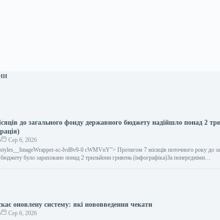
ни
місяців до загального фонду державного бюджету надійшло понад 2 т
рація)
о
Сер 6, 2026
gestyles__ImageWrapper-sc-lvd8v9-0 cWMVnY”> Протягом 7 місяців поточного року до з
бюджету було зараховано понад 2 трильйони гривень (інфографіка)За попередніми…
кає оновлену систему: які нововведення чекати
о
Сер 6, 2026