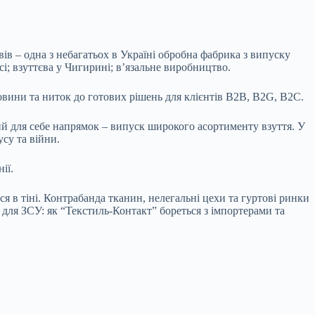
ів – одна з небагатьох в Україні обробна фабрика з випуску
сі; взуттєва у Чигирині; в’язальне виробництво.
овини та ниток до готових рішень для клієнтів B2B, B2G, B2C.
вий для себе напрямок – випуск широкого асортименту взуття. У
су та війни.
ії.
 в тіні. Контрабанда тканин, нелегальні цехи та гуртові ринки
 для ЗСУ: як “Текстиль-Контакт” бореться з імпортерами та