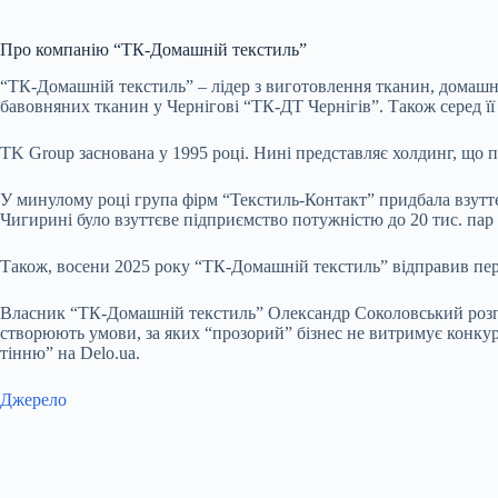
Про компанію “ТК-Домашній текстиль”
“ТК-Домашній текстиль” – лідер з виготовлення тканин, домашнь
бавовняних тканин у Чернігові “ТК-ДТ Чернігів”. Також серед її 
TK Group заснована у 1995 році. Нині представляє холдинг, що п
У минулому році група фірм
“Текстиль-Контакт” придбала взутт
Чигирині було взуттєве підприємство потужністю до 20 тис. пар в
Також, восени 2025 року “ТК-Домашній текстиль” відправив перш
Власник “ТК-Домашній текстиль” Олександр Соколовський розпові
створюють умови, за яких “прозорий” бізнес не витримує конкуре
тінню” на Delo.ua.
Джерело