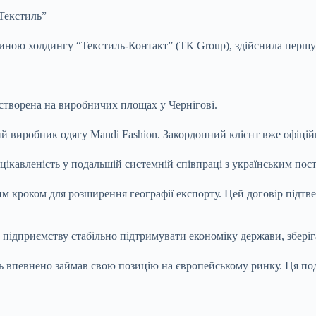
Текстиль”
тиною холдингу “Текстиль-Контакт” (ТК
Group), здійснила перш
а створена на виробничих площах у Чернігові.
 виробник одягу Mandi Fashion. Закордонний клієнт вже офіцій
цікавленість у подальшій системній співпраці з українським пос
им кроком для розширення географії експорту. Цей договір підтв
підприємству стабільно підтримувати економіку держави, зберіга
впевнено займав свою позицію на європейському ринку. Ця поді