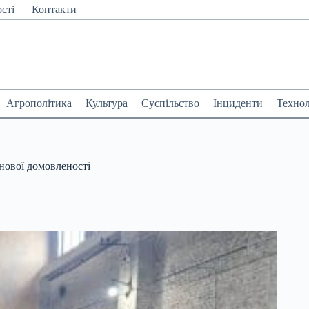
сті
Контакти
Агрополітика
Культура
Суспільство
Інциденти
Технол
нової домовленості