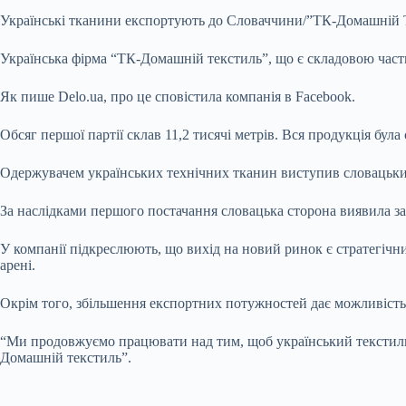
Українські тканини експортують до Словаччини/”ТК-Домашній 
Українська фірма “ТК-Домашній текстиль”, що є складовою час
Як пише Delo.ua, про це сповістила компанія в Facebook.
Обсяг першої партії склав 11,2 тисячі метрів. Вся продукція бул
Одержувачем українських технічних тканин виступив словацький
За наслідками першого постачання словацька сторона виявила за
У компанії підкреслюють, що вихід на новий ринок є стратегічн
арені.
Окрім того, збільшення експортних потужностей дає можливість 
“Ми продовжуємо працювати над тим, щоб український текстиль 
Домашній текстиль”.