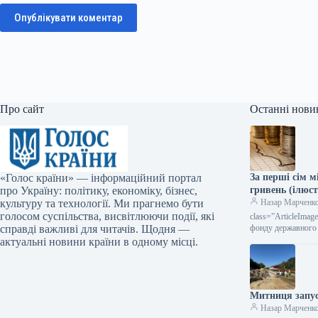
Опублікувати коментар
Про сайт
Останні нови
«Голос країни» — інформаційний портал
За перші сім 
про Україну: політику, економіку, бізнес,
гривень (ілюст
культуру та технології. Ми прагнемо бути
Назар Марченк
голосом суспільства, висвітлюючи події, які
class=”ArticleIma
справді важливі для читачів. Щодня —
фонду державного 
актуальні новини країни в одному місці.
Митниця запус
Назар Марченк