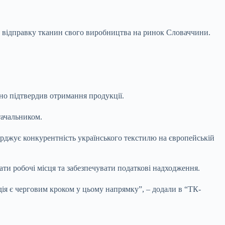
у відправку тканин свого виробництва на ринок Словаччини.
но підтвердив отримання продукції.
тачальником.
ерджує конкурентність українського текстилю на європейській
ти робочі місця та забезпечувати податкові надходження.
я є черговим кроком у цьому напрямку”, – додали в “ТК-