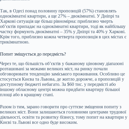
Так, в Одесі понад половину пропозицій (57%) становлять
однокімнатні квартири, а ще 27% – двокімнатні. У Дніпрі та
Харкові ситуація ще більш рівномірна: приблизно чверть
об’єктів припадає на однокімнатні квартири, тоді як найбільшу
частку формують двокімнатні – 35% у Дніпрі та 40% у Харкові.
Крім того, приблизно кожна четверта пропозиція в цих містах є
трикімнатною.
Попит зміщується до передмість?
Через те, що більшість об’єктів у бажаному ціновому діапазоні
розташовані за межами великих міст, на ринку почали
обговорювати тенденцію заміського проживання. Особливо це
стосується Києва та Львова, де житло дорожче, а пропозицій у
доступному бюджеті небагато. За $60 тис. у передмісті або
іншому обласному центрі можна придбати квартиру більшої
площі або в кращому стані.
Разом із тим, зарано говорити про суттєве зміщення попиту з
великих міст. Вони залишаються головними центрами трудової
діяльності, освіти та розвитку бізнесу, тому попит на квартири у
Києві та Львові все одно буде високим.