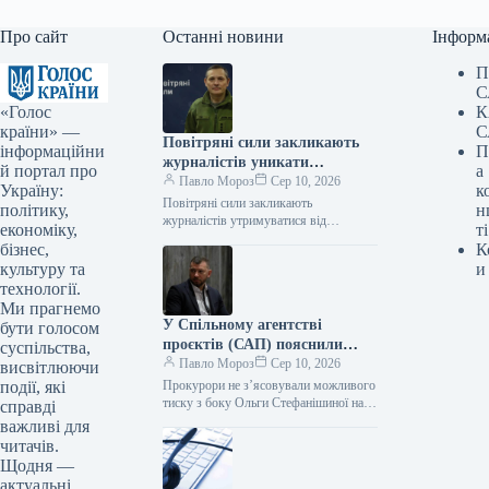
Про сайт
Останні новини
Інформ
П
С
«Голос
К
країни» —
С
Повітряні сили закликають
інформаційни
П
журналістів уникати
й портал про
а
формулювань на кшталт «не
Павло Мороз
Сер 10, 2026
Україну:
к
збито жодної ракети»
Повітряні сили закликають
політику,
н
журналістів утримуватися від
економіку,
ті
публікацій про те, що «не збито жодної
бізнес,
К
ракети» після чергової ворожої атаки,
культуру та
и
щоб не…
технології.
Ми прагнемо
У Спільному агентстві
бути голосом
проєктів (САП) пояснили
суспільства,
причини, чому не
Павло Мороз
Сер 10, 2026
висвітлюючи
розглядалася потенційна роль
події, які
Прокурори не з’ясовували можливого
Стефанішиної у процесі
тиску з боку Ольги Стефанішиної на
справді
членів комісії, що обирала голову
відбору керівника НАЗК.
важливі для
НАЗК. Керівник САП Олександр
читачів.
Клименко…
Щодня —
актуальні