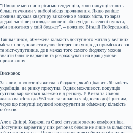
“Швидше ми спостерігаємо тенденцію, коли покупці стають
більш гнучкими у виборі місця проживання. Якщо раніше
людина шукала квартиру виключно в межах міста, то зараз
дедалі частіше розглядає околиці або сусідні населені пункти,
аби вписатися у свій бюджет”, – пояснює Віталій Поберезький.
Таким чином, обмежена кількість доступного житла у великих
містах поступово стимулює інтерес покупців до приміських зон
та міст-супутників, де в межах того самого бюджету можна
знайти більше варіантів та розраховувати на кращі умови
проживання.
Висновок
Загалом, пропозиція житла в бюджеті, який цікавить більшість
українців, на ринку присутня. Однак можливості покупців
суттєво варіюються залежно від регіону. У Києві та Львові
житло вартістю до $60 тис. залишається відносно дефіцитним,
через що покупці змушені конкурувати за обмежену кількість
об’єктів.
Але в Дніпрі, Харкові та Одесі ситуація значно комфортніша.
Доступних варіантів у цих регіонах більше не лише за кількістю,
а й за типом житла. Це дозволяє покупцям обирати між одно-,