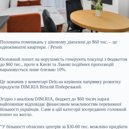
Половина помешкань у ціновому діапазоні до $60 тис. – це
однокімнатні квартири. / Pexels
Основний попит на нерухомість генерують покупці з бюджетом
до $60 тис., проте в
Києві та Львові подібних пропозицій
нараховується лише близько 10%.
Це зазначив у коментарі
Delo.ua
керівник напрямку розвитку
продуктів DIM.RIA
Віталій Поберезький.
Згідно з аналізом
DIM.RIA,
бюджет до $60 тисяч наразі
найповніше відповідає фінансовим можливостям переважної
більшості українців. Саме в цій категорії зосереджено головний
попит на житло.
“У більшості обласних центрів за $30-60 тис. можливо придбати