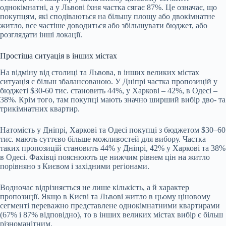
однокімнатні, а у Львові їхня частка сягає 87%. Це означає, що
покупцям, які сподіваються на більшу площу або двокімнатне
житло, все частіше доводиться або збільшувати бюджет, або
розглядати інші локації.
Простіша ситуація в інших містах
На відміну від столиці та Львова, в інших великих містах
ситуація є більш збалансованою. У Дніпрі частка пропозицій у
бюджеті $30-60 тис. становить 44%, у Харкові – 42%, в Одесі –
38%. Крім того, там покупці мають значно ширший вибір дво- та
трикімнатних квартир.
Натомість у Дніпрі, Харкові та Одесі покупці з бюджетом $30–60
тис. мають суттєво більше можливостей для вибору. Частка
таких пропозицій становить 44% у Дніпрі, 42% у Харкові та 38%
в Одесі. Фахівці пояснюють це нижчим рівнем цін на житло
порівняно з Києвом і західними регіонами.
Водночас відрізняється не лише кількість, а й характер
пропозиції. Якщо в Києві та Львові житло в цьому ціновому
сегменті переважно представлене однокімнатними квартирами
(67% і 87% відповідно), то в інших великих містах вибір є більш
різноманітним.