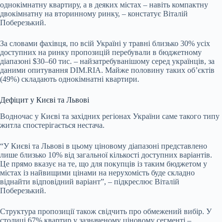
однокімнатну квартиру, а в деяких містах – навіть компактну
двокімнатну на вторинному ринку, – констатує Віталій
Поберезький.
За словами фахівця, по всій Україні у травні близько 30% усіх
доступних на ринку пропозицій перебували в бюджетному
діапазоні $30–60 тис. – найзатребуванішому серед українців, за
даними опитування DIM.RIA. Майже половину таких об’єктів
(49%) складають однокімнатні квартири.
Дефіцит у Києві та Львові
Водночас у Києві та західних регіонах України саме такого типу
житла спостерігається нестача.
“У Києві та Львові в цьому ціновому діапазоні представлено
лише близько 10% від загальної кількості доступних варіантів.
Це прямо вказує на те, що для покупців із таким бюджетом у
містах із найвищими цінами на нерухомість буде складно
віднайти відповідний варіант”, – підкреслює Віталій
Поберезький.
Структура пропозиції також свідчить про обмежений вибір. У
столиці 67% квартир у зазначеному ціновому сегменті –