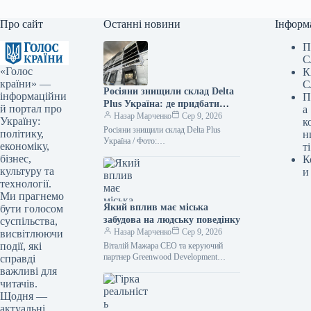
Про сайт
Останні новини
Інформ
П
С
«Голос
К
країни» —
С
Росіяни знищили склад Delta
інформаційни
П
Plus Україна: де придбати
й портал про
а
товари — ФОТО
Назар Марченко
Сер 9, 2026
Україну:
к
Росіяни знищили склад Delta Plus
політику,
н
Україна / Фото:
економіку,
ті
facebook.com/deltaplus.ukraine
бізнес,
К
Унаслідок обстрілу з боку Росії 5
культуру та
и
серпня повністю зруйновано офіс та…
технології.
Ми прагнемо
Який вплив має міська
бути голосом
забудова на людську поведінку
суспільства,
Назар Марченко
Сер 9, 2026
висвітлюючи
події, які
Віталій Мажара CEO та керуючий
партнер Greenwood Development
справді
Архітектурні рішення часто
важливі для
оцінюються за зовнішнім виглядом,
читачів.
плануванням, інноваційними
Щодня —
технологіями та
актуальні