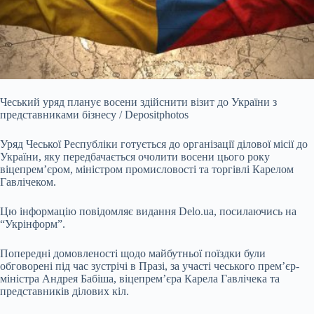
Чеський уряд планує восени здійснити візит до України з
представниками бізнесу / Depositphotos
Уряд Чеської Республіки готується до організації ділової місії до
України,
яку передбачається очолити восени цього року
віцепрем’єром, міністром промисловості та торгівлі Карелом
Гавлічеком.
Цю інформацію повідомляє видання Delo.ua, посилаючись на
“Укрінформ”.
Попередні домовленості щодо майбутньої поїздки були
обговорені під час зустрічі в Празі, за участі чеського прем’єр-
міністра Андрея Бабіша, віцепрем’єра Карела Гавлічека та
представників ділових кіл.