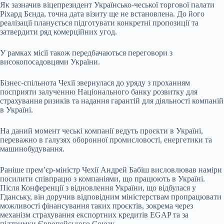
Як зазначив віцепрезидент Українсько-чеської торгової палати
Ріхард Бєнда, точна дата візиту ще не встановлена. До його
реалізації планується підготувати конкретні пропозиції та
затвердити ряд комерційних угод.
У рамках місії також передбачаються переговори з
високопосадовцями України.
Бізнес-спільнота Чехії звернулася до уряду з проханням
посприяти залученню Національного банку розвитку для
страхування ризиків та надання гарантій для діяльності компаній
в Україні.
На даний момент чеські компанії ведуть проєкти в Україні,
переважно в галузях оборонної промисловості, енергетики та
машинобудування.
Раніше прем’єр-міністр Чехії Андрей Бабіш висловлював наміри
посилити співпрацю з компаніями, що працюють в Україні.
Після Конференції з відновлення України, що відбулася у
Гданську, він доручив відповідним міністерствам пропрацювати
можливості фінансування таких проєктів, зокрема через
механізм страхування експортних кредитів EGAP та за
підтримки Європейського Союзу.