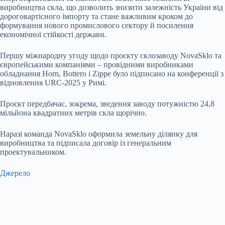
виробництва скла, що дозволить знизити залежність України від
дороговартісного імпорту та стане важливим кроком до
формування нового промислового сектору й посилення
економічної стійкості держави.
Першу міжнародну
угоду щодо проєкту склозаводу NovaSklo
та
європейськими компаніями – провідними виробниками
обладнання Horn, Bottero і Zippe було підписано на конференції з
відновлення URC-2025 у Римі.
Проєкт передбачає, зокрема, зведення заводу потужністю 24,8
мільйона квадратних метрів скла щорічно.
Наразі команда NovaSklo оформила земельну ділянку для
виробництва та підписала договір із генеральним
проектувальником.
Джерело