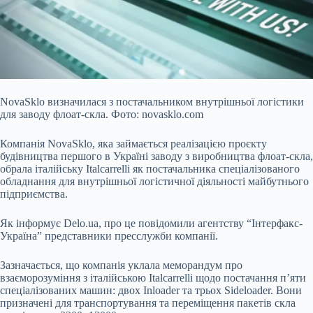
NovaSklo визначилася з постачальником внутрішньої логістики
для заводу флоат-скла. Фото: novasklo.com
Компанія NovaSklo, яка займається реалізацією проєкту
будівництва
першого в Україні заводу з виробництва флоат-скла,
обрала італійську Italcarrelli як постачальника спеціалізованого
обладнання для внутрішньої логістичної діяльності майбутнього
підприємства.
Як інформує Delo.ua, про це повідомили агентству “Інтерфакс-
Україна” представники пресслужби компанії.
Зазначається, що компанія уклала меморандум про
взаєморозуміння з італійською Italcarrelli щодо постачання п’яти
спеціалізованих машин: двох Inloader та трьох Sideloader. Вони
призначені для транспортування та переміщення пакетів скла