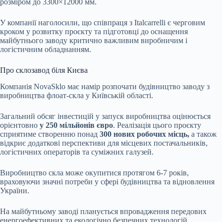
розміром до 3300×12000 мм.
У компанії наголосили, що співпраця з Italcarrelli є черговим
кроком у розвитку проєкту та підготовці до оснащення
майбутнього заводу критично важливим виробничим і
логістичним обладнанням.
П
ро склозавод біля Києва
Компанія NovaSklo має намір розпочати
будівництво заводу
з
виробництва флоат-скла у Київській області.
Загальний обсяг інвестицій у запуск виробництва оцінюється
орієнтовно
у 250 мільйонів євро
. Реалізація цього проєкту
сприятиме створенню понад
300 нових робочих місць,
а також
відкриє додаткові перспективи для місцевих постачальників,
логістичних операторів та суміжних галузей.
Виробництво скла може окупитися протягом 6-7 років,
враховуючи значні потреби у сфері будівництва та відновлення
України.
На майбутньому заводі планується впровадження передових
енергоефективних та екологічно безпечних технологій