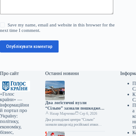
Save my name, email and website in this browser for the
next time I comment.
Опублікувати коментар
Про сайт
Останні новини
Інформ
П
С
«Голос
К
країни» —
С
Два логістичні вузли
інформаційни
П
“Сільпо” зазнали пошкоджень
й портал про
а
від російського нападу —
Назар Марченко
Сер 6, 2026
Україну:
к
Delo.ua
Два розподільчі центри “Сільпо”
політику,
н
зазнали шкоди від російської атаки
економіку,
ті
Внаслідок обстрілу з боку Росії 5
бізнес,
К
серпня, спалахнули пожежі на двох…