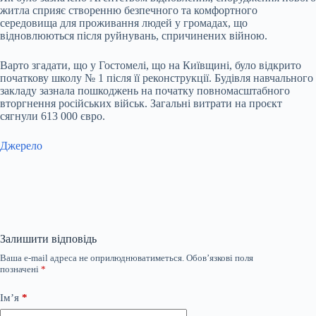
житла сприяє створенню безпечного та комфортного
середовища для проживання людей у громадах, що
відновлюються після руйнувань, спричинених війною.
Варто згадати, що
у Гостомелі, що на Київщині, було відкрито
початкову школу № 1 після її реконструкції. Будівля навчального
закладу зазнала пошкоджень на початку повномасштабного
вторгнення російських військ. Загальні витрати на проєкт
сягнули 613 000 євро
.
Джерело
Залишити відповідь
Ваша e-mail адреса не оприлюднюватиметься.
Обов’язкові поля
позначені
*
Ім’я
*