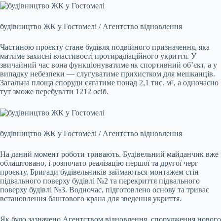
будівництво ЖК у Гостомелі / Агентство відновлення
Частиною проєкту стане будівля подвійного призначення, яка
матиме захисні властивості протирадіаційного укриття. У
звичайний час вона функціонуватиме як спортивний об’єкт, а у
випадку небезпеки — слугуватиме прихистком для мешканців.
Загальна площа споруди сягатиме понад 2,1 тис. м², а одночасно
тут зможе перебувати 1212 осіб.
будівництво ЖК у Гостомелі / Агентство відновлення
На даний момент роботи тривають. Будівельний майданчик вже
облаштовано, і розпочато реалізацію першої та другої черг
проєкту. Бригади будівельників займаються монтажем стін
підвального поверху будівлі №2 та перекриття підвального
поверху будівлі №3. Водночас, підготовлено основу та триває
встановлення баштового крана для зведення укриття.
Як було зазначено Агентством відновлення, спорудження нового