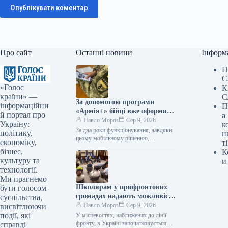
Опублікувати коментар
Про сайт
Останні новини
Інформ
П
С
«Голос
К
країни» —
С
За допомогою програми
інформаційни
П
«Армія+» бійці вже оформили
й портал про
а
майже 3 мільйони рапортів.
Павло Мороз
Сер 9, 2026
Україну:
к
За два роки функціонування, завдяки
політику,
н
цьому мобільному рішенню,
економіку,
ті
українські оборонці надіслали
бізнес,
К
приблизно 3 мільйони рапортів. За
культуру та
и
інформацією, наданою Укрінформом,
технології.
це…
Ми прагнемо
Школярам у прифронтових
бути голосом
громадах надають можливість
суспільства,
безпечно діставатися до
Павло Мороз
Сер 9, 2026
висвітлюючи
навчальних закладів завдяки
події, які
У місцевостях, наближених до лінії
новій програмі «Безпечний
фронту, в Україні започатковується
справді