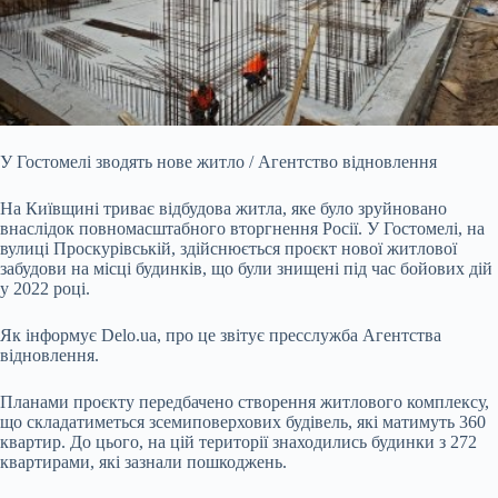
У Гостомелі зводять нове житло / Агентство відновлення
На Київщині триває відбудова житла, яке було зруйновано
внаслідок повномасштабного вторгнення Росії. У Гостомелі,
на
вулиці Проскурівській, здійснюється проєкт нової житлової
забудови на місці будинків, що були знищені під час бойових дій
у 2022 році.
Як інформує Delo.ua, про це звітує пресслужба Агентства
відновлення.
Планами проєкту передбачено створення житлового комплексу,
що складатиметься зсемиповерхових будівель, які матимуть 360
квартир. До цього, на цій території знаходились будинки з 272
квартирами, які зазнали пошкоджень.