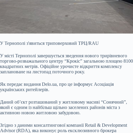
У Тернополі з'явиться триповерховий ТРЦ/RAU
У місті Тернополі завершується зведення нового трирівневого
торгово-розважального центру “Крокіс” загальною площею 8100
квадратних метрів. Офіційне урочисте відкриття комплексу
заплановане на листопад поточного року.
Як передає видання Delo.ua, про це інформує Асоціація
українських ритейлерів.
Даний об’єкт розташований у житловому масиві “Сонячний”,
який є одним із найбільш щільно заселених районів міста з
активною новою житловою забудовою.
Згідно з даними консалтингової компанії Retail & Development
Advisor (RDA), яка виконує роль ексклюзивного брокера