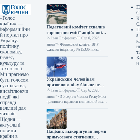
П
С
«Голос
К
країни» —
С
Податковий комітет схвалив
інформаційни
П
спрощення емісії акцій: які
й портал про
а
зміни очікуються — Мінфін
Іван Оліфіренко
Сер 6, 2026
Україну:
к
anons”> Фінансовий комітет ВРУ
політику,
н
схвалив ініціативу № 15336, яка
економіку,
ті
пропонує полегшити процес емісії
бізнес,
К
цінних паперів. Цей акт покликаний
культуру та
и
скоротити бюрократичні перешкоди,…
технології.
Ми прагнемо
Українським чоловікам
бути голосом
призовного віку більше не
суспільства,
надається тимчасовий захист
Іван Оліфіренко
Сер 6, 2026
висвітлюючи
у Чехії, згідно з даними
події, які
anons”> З 5 серпня Чеська Республіка
Міністерства фінансів.
припинила надавати тимчасовий захист
справді
українським чоловікам призовного
важливі для
віку, які не можуть продемонструвати
читачів.
виконання своїх…
Щодня —
актуальні
новини
Нацбанк відкоригував норми
країни в
примусового стягнення