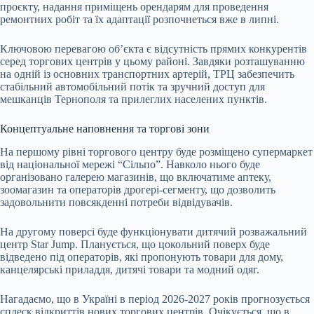
проєкту, надання приміщень орендарям для проведення
ремонтних робіт та їх адаптації розпочнеться вже в липні.
Ключовою перевагою об’єкта є відсутність прямих конкурентів
серед торгових центрів у цьому районі. Завдяки розташуванню
на одній із основних транспортних артерій, ТРЦ забезпечить
стабільний автомобільний потік та зручний доступ для
мешканців Тернополя та прилеглих населених пунктів.
Концептуальне наповнення та торгові зони
На першому рівні торгового центру буде розміщено супермаркет
від національної мережі “Сільпо”. Навколо нього буде
організовано галерею магазинів, що включатиме аптеку,
зоомагазин та операторів дрогері-сегменту, що дозволить
задовольнити повсякденні потреби відвідувачів.
На другому поверсі буде функціонувати дитячий розважальний
центр Star Jump. Планується, що цокольний поверх буде
відведено під операторів, які пропонують товари для дому,
канцелярські приладдя, дитячі товари та модний одяг.
Нагадаємо, що в Україні в період 2026-2027 років прогнозується
сплеск відкриттів нових торгових центрів. Очікується, що в