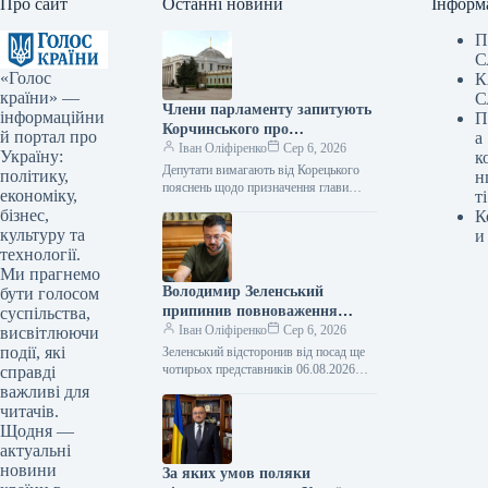
Про сайт
Останні новини
Інформ
П
С
«Голос
К
країни» —
С
Члени парламенту запитують
інформаційни
П
Корчинського про
й портал про
а
призначення міністра
Іван Оліфіренко
Сер 6, 2026
Україну:
к
цифрової трансформації без
Депутати вимагають від Корецького
політику,
н
узгодження з комітетом
пояснень щодо призначення глави
економіку,
ті
Мінцифри без обговорення в комітеті
Верховної Ради.
бізнес,
К
ВР 06.08.2026 17:02 Укрінформ Члени
культуру та
и
комітету Верховної…
технології.
Ми прагнемо
Володимир Зеленський
бути голосом
припинив повноваження
суспільства,
чотирьох послів.
Іван Оліфіренко
Сер 6, 2026
висвітлюючи
події, які
Зеленський відсторонив від посад ще
чотирьох представників 06.08.2026
справді
17:06 Укрінформ Глава держави
важливі для
Володимир Зеленський відправив у
читачів.
відставку послів, які представляли…
Щодня —
актуальні
новини
За яких умов поляки