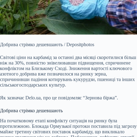
Добрива стрімко дешевшають / Depositphotos
Світові ціни на карбамід за останні два місяці скоротилися більш
ніж на 30%, повністю знівелювавши підвищення, спричинене
конфліктом на Близькому Сході. Зниження вартості ключового
азотного добрива вже позначилося на ринку зерна,
спричинивши падіння котирувань кукурудзи, пшениці та інших
сільськогосподарських культур.
Як зазначає Delo.ua, про це повідомляє “Зернова біржа”.
Добрива стрімко дешевшають
На початковому етапі конфлікту ситуація на ринку була
протилежною. Блокада Ормузької протоки поставила під загрозу
майже третину світових поставок карбаміду, що викликало