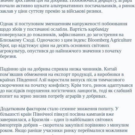
значне зростання цін на добрива. Побоюючись дефіциту, аграрії
почали активно шукати альтернативних постачальників, а ринок
заклав у ціни суттєву премію за військові ризики.
Однак зі поступовим зменшенням напруженості побоювання
щодо збоїв у постачанні ослабли. Вартість карбаміду
повернулася до показників, зафіксованих до загострення на
Близькому Сході. Одночасно з цим індекс Bloomberg Agriculture
Spot, що відстежує ціни на десять основних світових
агрокультур, опустився до найнижчого значення з початку
березня.
Падінню цін на добрива сприяла низка чинників. Китай
пом’якшив обмеження на експорт продукції, а виробники в
країнах Південної Азії наростили випуск після тимчасового
скорочення на початку конфлікту. Крім того, ринок адаптувався
до наслідків порушення логістичних ланцюгів, тоді як слабший
попит на зерно знизив потребу аграріїв у добривах.
Додатковим фактором стало сезонне зниження попиту. У
більшості країн Північної півкулі посівна кампанія вже
завершилася, а Бразилія – один із найбільших світових
імпортерів добрив – скоротила закупівлі порівняно з минулим
роком. Якщо раніше учасники ринку переймалися можливим