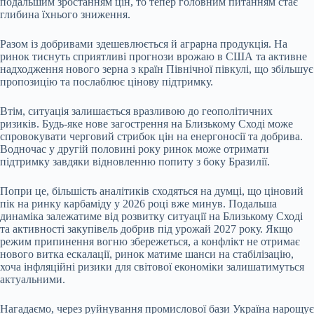
подальшим зростанням цін, то тепер головним питанням стає
глибина їхнього зниження.
Разом із добривами здешевлюється й аграрна продукція. На
ринок тиснуть сприятливі прогнози врожаю в США та активне
надходження нового зерна з країн Північної півкулі, що збільшує
пропозицію та послаблює цінову підтримку.
Втім, ситуація залишається вразливою до геополітичних
ризиків. Будь-яке нове загострення на Близькому Сході може
спровокувати черговий стрибок цін на енергоносії та добрива.
Водночас у другій половині року ринок може отримати
підтримку завдяки відновленню попиту з боку Бразилії.
Попри це, більшість аналітиків сходяться на думці, що ціновий
пік на ринку карбаміду у 2026 році вже минув. Подальша
динаміка залежатиме від розвитку ситуації на Близькому Сході
та активності закупівель добрив під урожай 2027 року. Якщо
режим припинення вогню збережеться, а конфлікт не отримає
нового витка ескалації, ринок матиме шанси на стабілізацію,
хоча інфляційні ризики для світової економіки залишатимуться
актуальними.
Нагадаємо, через руйнування промислової бази Україна нарощує