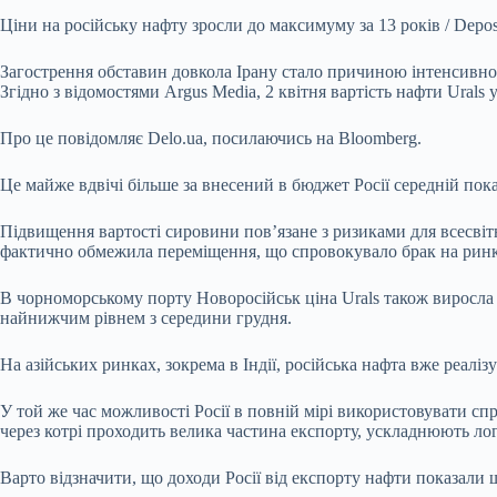
Ціни на російську нафту зросли до максимуму за 13 років / Depos
Загострення обставин довкола Ірану стало причиною інтенсивног
Згідно з відомостями Argus Media, 2 квітня вартість нафти Urals 
Про це повідомляє Delo.ua, посилаючись на Вloomberg.
Це майже вдвічі більше за внесений в бюджет Росії середній пок
Підвищення вартості сировини пов’язане з ризиками для всесвітн
фактично обмежила переміщення, що спровокувало брак на ринк
В чорноморському порту Новоросійськ ціна Urals також виросла —
найнижчим рівнем з середини грудня.
На азійських ринках, зокрема в Індії, російська нафта вже реаліз
У той же час можливості Росії в повній мірі використовувати с
через котрі проходить велика частина експорту, ускладнюють ло
Варто відзначити, що доходи Росії від експорту нафти показали