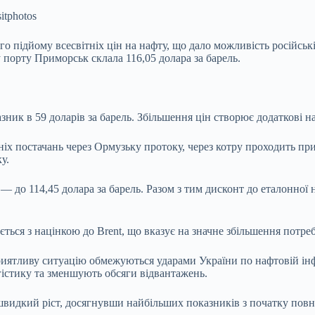
itphotos
о підйому всесвітніх цін на нафту,
що дало можливість російські
у порту Приморськ склала 116,05 долара за барель.
азник в 59 доларів за барель. Збільшення цін створює додаткові 
іх постачань через Ормузьку протоку, через котру проходить при
у.
 до 114,45 долара за барель. Разом з тим дисконт до еталонної 
ується з націнкою до Brent, що вказує на значне збільшення потреб
приятливу ситуацію обмежуються ударами України по нафтовій інф
гістику та зменшують обсяги відвантажень.
 швидкий ріст, досягнувши найбільших показників з початку пов