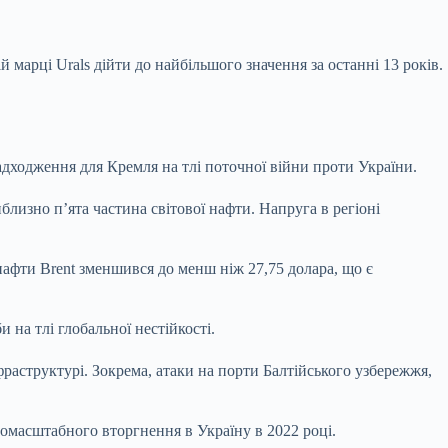
й марці Urals дійти до найбільшого значення за останні 13 років.
надходження для Кремля на тлі поточної війни проти України.
близно п’ята частина світової нафти. Напруга в регіоні
нафти Brent зменшився до менш ніж 27,75 долара, що є
и на тлі глобальної нестійкості.
раструктурі. Зокрема, атаки на порти Балтійського узбережжя,
номасштабного вторгнення в Україну в 2022 році.