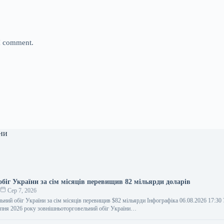
 I comment.
ни
біг України за сім місяців перевищив 82 мільярди доларів
о
Сер 7, 2026
ьний обіг України за сім місяців перевищив $82 мільярди Інфографіка 06.08.2026 17:3
пня 2026 року зовнішньоторговельний обіг України…