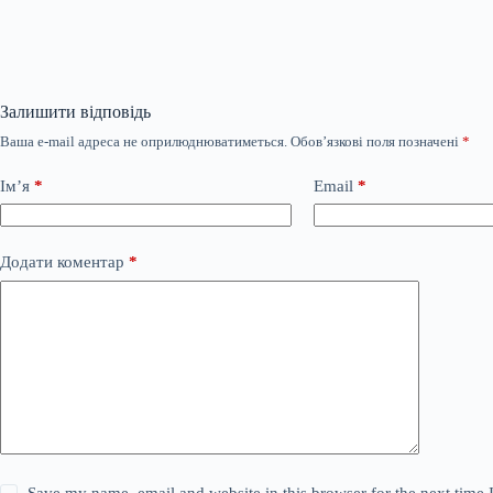
Залишити відповідь
Ваша e-mail адреса не оприлюднюватиметься.
Обов’язкові поля позначені
*
Ім’я
*
Email
*
Додати коментар
*
Save my name, email and website in this browser for the next time