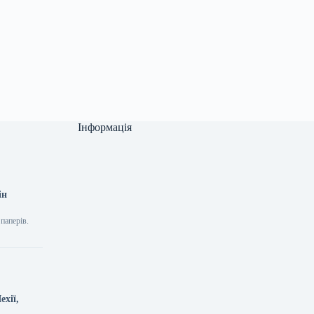
Інформація
ін
паперів.
ехії,