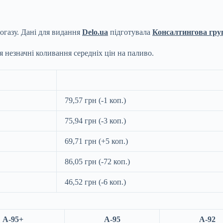
тогазу. Дані для видання
Delo.ua
підготувала
Консалтингова гру
ся незначні коливання середніх цін на паливо.
79,57 грн (-1 коп.)
75,94 грн (-3 коп.)
69,71 грн (+5 коп.)
86,05 грн (-72 коп.)
46,52 грн (-6 коп.)
А-95+
А-95
А-92