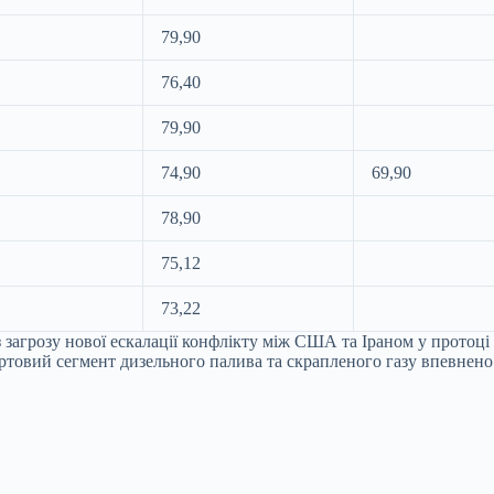
79,90
76,40
79,90
74,90
69,90
78,90
75,12
73,22
 загрозу нової ескалації конфлікту між США та Іраном у протоц
уртовий сегмент дизельного палива та скрапленого газу впевнен