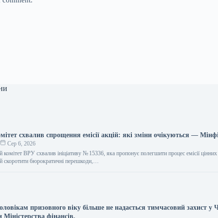
ни
мітет схвалив спрощення емісії акцій: які зміни очікуються — Мінф
о
Сер 6, 2026
 комітет ВРУ схвалив ініціативу № 15336, яка пропонує полегшити процес емісії цінних 
ий скоротити бюрократичні перешкоди,…
ловікам призовного віку більше не надається тимчасовий захист у Ч
и Міністерства фінансів.