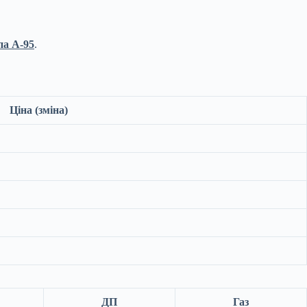
па А-95
.
Ціна (зміна)
ДП
Газ