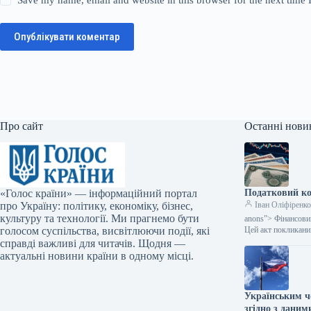
Опублікувати коментар
Про сайт
Останні нови
«Голос країни» — інформаційний портал
Податковий ко
про Україну: політику, економіку, бізнес,
Іван Оліфіренк
культуру та технології. Ми прагнемо бути
anons”> Фінансовий
голосом суспільства, висвітлюючи події, які
Цей акт покликан
справді важливі для читачів. Щодня —
актуальні новини країни в одному місці.
Українським чо
згідно з даним