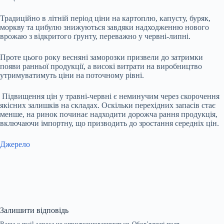
Традиційно в літній період ціни на картоплю, капусту, буряк,
моркву та цибулю знижуються завдяки надходженню нового
врожаю з відкритого ґрунту, переважно у червні-липні.
Проте цього року весняні заморозки призвели до затримки
появи ранньої продукції, а високі витрати на виробництво
утримуватимуть ціни на поточному рівні.
Підвищення цін у травні-червні є неминучим через скорочення
якісних залишків на складах. Оскільки перехідних запасів стає
менше, на ринок починає надходити дорожча рання продукція,
включаючи імпортну, що призводить до зростання середніх цін.
Джерело
Залишити відповідь
Ваша e-mail адреса не оприлюднюватиметься.
Обов’язкові поля