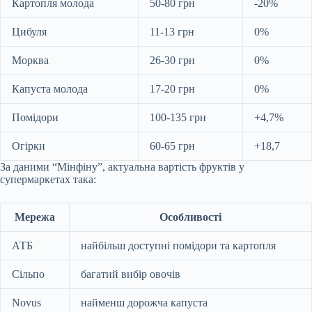
Картопля молода
50-80 грн
-20%
Цибуля
11-13 грн
0%
Морква
26-30 грн
0%
Капуста молода
17-20 грн
0%
Помідори
100-135 грн
+4,7%
Огірки
60-65 грн
+18,7
За даними “Мінфіну”, актуальна вартість фруктів у
супермаркетах така:
Мережа
Особливості
АТБ
найбільш доступні помідори та картопля
Сільпо
багатий вибір овочів
Novus
найменш дорожча капуста