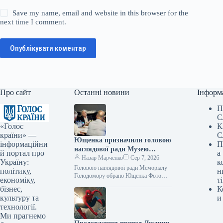
Save my name, email and website in this browser for the
next time I comment.
Опублікувати коментар
Про сайт
Останні новини
Інформ
П
С
«Голос
К
країни» —
С
Ющенка призначили головою
інформаційни
П
наглядової ради Музею
й портал про
а
Голодомору
Назар Марченко
Сер 7, 2026
Україну:
к
Головою наглядової ради Меморіалу
політику,
н
Голодомору обрано Ющенка Фото
економіку,
ті
06.08.2026 00:55 Укрінформ
бізнес,
К
Наглядова рада Національного
культуру та
и
меморіалу Голодомору-геноциду на
технології.
своєму першому пленарному…
Ми прагнемо