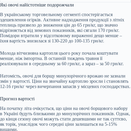
Які овочі найістотніше подорожчали
В українському торговельному сегменті спостерігається
здешевлення огірків. Активне надходження продукції з літніх
теплиць призвело до зниження цін до 65 грн/кг, що значно
відрізняється від зимових показників, які сягали 170 грн/кг.
Помідори втратили у відсотковому вираженні дещо менше –
їхня вартість знизилася зі 130-220 до 100-135 грн/кг.
Молода вітчизняна картопля цього року почала коштувати
менше, ніж імпортна. В останній тиждень травня її
реалізовували в середньому за 60 грн/кг, а зараз – за 50 грн/кг.
Натомість, овочі для борщу минулорічного врожаю не зазнали
змін у вартості. Ціни на звичайну картоплю зросли і становлять
12-16 грн/кг через вичерпання запасів у місцевих господарствах.
Прогноз вартості
На початку літа очікується, що ціни на овочі борщового набору
в Україні будуть близькими до минулорічних показників. Однак,
до кінця сезону овочі можуть стати дешевшими не так суттєво,
як торік, унаслідок чого середні ціни залишаться на 5-15%
вищими.