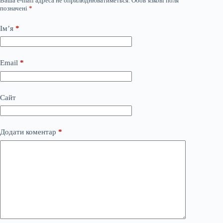
Ваша e-mail адреса не оприлюднюватиметься.
Обов’язкові поля
позначені
*
Ім’я
*
Email
*
Сайт
Додати коментар
*