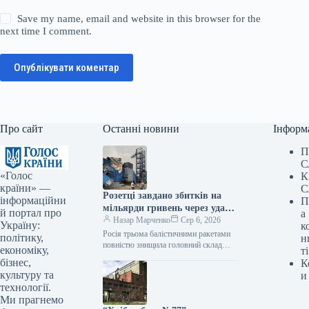
Save my name, email and website in this browser for the
next time I comment.
Опублікувати коментар
Про сайт
Останні новини
Інформ
П
С
«Голос
К
країни» —
С
Розетці завдано збитків на
інформаційни
П
мільярди гривень через удар
й портал про
а
по складу під Києвом
Назар Марченко
Сер 6, 2026
Україну:
к
Росія трьома балістичними ракетами
політику,
н
повністю знищила головний склад
економіку,
ті
Rozetka Внаслідок чергової російської
бізнес,
К
атаки повністю знищено складський
культуру та
и
комплекс інтернет-ритейлера
технології.
Ми прагнемо