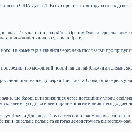
президента США Джей Ді Венса про позитивні зрушення в діалозі
ональда Трампа про те, що війна з Іраном буде завершена “дуже 
ускав можливість нового удару по Ірану.
лав його. Ці коментарі з’явилися через день після заяви про приз
 і попередив про можливий новий напад найближчими днями, якщ
зростання ціни на нафту марки Brent до 120 доларів за барель у
ачив, що базові ціни знизилися через потенційну угоду, оскільк
зі укладення угоди, оскільки пропозиція не відновиться до докон
ез гучні заяви Дональда Трампа стосовно Ірану, що вже спричин
 бензин, дизельне пальне та автогаз демонструють різноспрямов