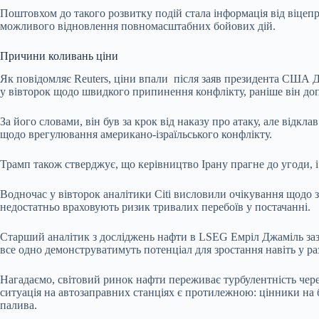
Поштовхом до такого розвитку подій стала інформація від віце
можливого відновлення повномасштабних бойових дій.
Причини коливань ціни
Як повідомляє Reuters, ціни впали після заяв президента США Д
у вівторок щодо швидкого припинення конфлікту, раніше він доп
За його словами, він був за крок від наказу про атаку, але відк
щодо врегулювання американо-ізраїльського конфлікту.
Трамп також стверджує, що керівництво Ірану прагне до угоди,
Водночас у вівторок аналітики Citi висловили очікування щодо 
недостатньо враховують ризик тривалих перебоїв у постачанні.
Старший аналітик з досліджень нафти в LSEG Емріл Джаміль зазн
все одно демонструватимуть потенціал для зростання навіть у ра
Нагадаємо, світовий ринок нафти переживає турбулентність чер
ситуація на автозаправних станціях є протилежною: цінники на
палива.