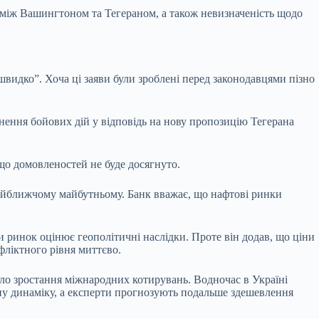
 між Вашингтоном та Тегераном, а також невизначеність щодо
швидко”. Хоча ці заяви були зроблені перед законодавцями пізно
упинення бойових дій у відповідь на нову пропозицію Тегерана
о домовленостей не буде досягнуто.
 найближчому майбутньому. Банк вважає, що нафтові ринки
и ринок оцінює геополітичні наслідки. Проте він додав, що ціни
фліктного рівня миттєво.
ило зростання міжнародних котирувань. Водночас в Україні
ану динаміку, а експерти прогнозують подальше здешевлення