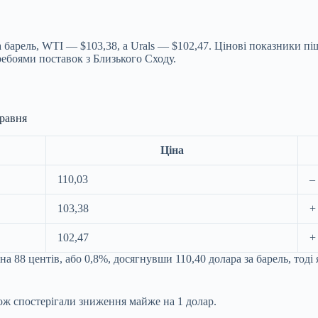
за барель, WTI — $103,38, а Urals — $102,47. Цінові показники п
ебоями поставок з Близького Сходу.
травня
Ціна
110,03
–
103,38
+
102,47
+
 88 центів, або 0,8%, досягнувши 110,40 долара за барель, тоді 
кож спостерігали зниження майже на 1 долар.