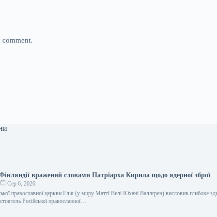
 I comment.
ни
Фінляндії вражений словами Патріарха Кирила щодо ядерної зброї
о
Сер 6, 2026
ької православної церкви Елія (у миру Матті Велі Юхані Валлґрен) висловив глибоке з
дстоятель Російської православної…