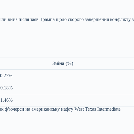
ішли вниз після заяв Трампа щодо скорого завершення конфлікту з
Зміна (%)
 0.27%
 0.18%
 1.46%
як ф’ючерси на американську нафту West Texas Intermediate