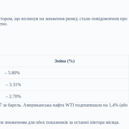
фактором, що вплинув на зниження ринку, стали повідомлення про
ено.
Зміна (%)
– 5.80%
– 3.31%
– 2.70%
67 за барель. Американська нафта WTI подешевшала на 1,4% (або
м зниженням для обох показників за останні півтора місяця.