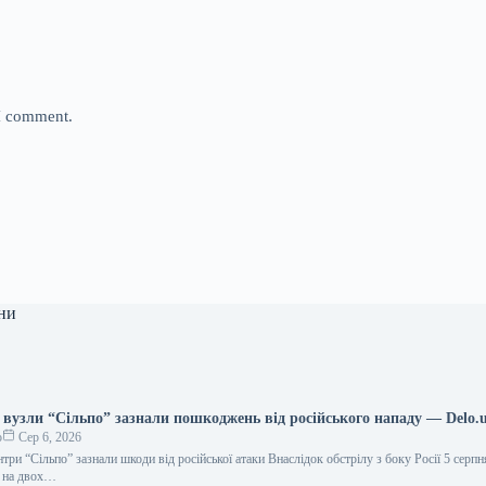
 I comment.
ни
 вузли “Сільпо” зазнали пошкоджень від російського нападу — Delo.
о
Сер 6, 2026
нтри “Сільпо” зазнали шкоди від російської атаки Внаслідок обстрілу з боку Росії 5 серпн
і на двох…