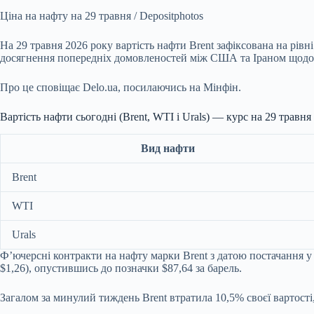
Ціна на нафту на 29 травня / Depositphotos
На 29 травня 2026 року вартість нафти Brent зафіксована на рів
досягнення попередніх домовленостей між США та Іраном щодо 
Про це сповіщає Delo.ua, посилаючись на Мінфін.
Вартість нафти сьогодні (Brent, WTI і Urals) — курс на 29 травня
Вид нафти
Brent
WTI
Urals
Ф’ючерсні контракти на нафту марки Brent з датою постачання у
$1,26), опустившись до позначки $87,64 за барель.
Загалом за минулий тиждень Brent втратила 10,5% своєї вартості