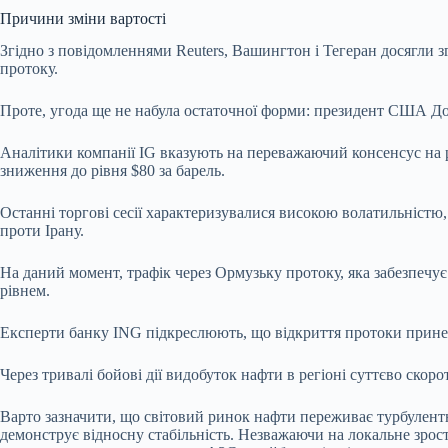
Причини зміни вартості
Згідно з повідомленнями Reuters, Вашингтон і Тегеран досягли
протоку.
Проте, угода ще не набула остаточної форми: президент США Дон
Аналітики компанії IG вказують на переважаючий консенсус на 
зниження до рівня $80 за барель.
Останні торгові сесії характеризувалися високою волатильністю
проти Ірану.
На даний момент, трафік через Ормузьку протоку, яка забезпечує
рівнем.
Експерти банку ING підкреслюють, що відкриття протоки принес
Через тривалі бойові дії видобуток нафти в регіоні суттєво ско
Варто зазначити, що світовий ринок нафти переживає турбулентн
демонструє відносну стабільність. Незважаючи на локальне зрос