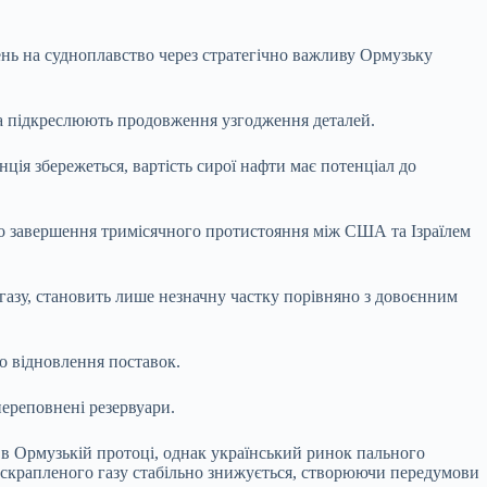
нь на судноплавство через стратегічно важливу Ормузьку
іа підкреслюють продовження узгодження деталей.
ія збережеться, вартість сирої нафти має потенціал до
вно завершення тримісячного протистояння між США та Ізраїлем
 газу, становить лише незначну частку порівняно з довоєнним
о відновлення поставок.
переповнені резервуари.
 в Ормузькій протоці, однак український ринок пального
а скрапленого газу стабільно знижується, створюючи передумови