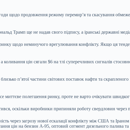
 згоди щодо продовження режиму перемир’я та скасування обмеже
альд Трамп ще не надав свого підпису, а іранські державні мед
ринку щодо неминучого врегулювання конфлікту. Якщо ця тенденц
, а коливання цін сягали $6 на тлі суперечливих сигналів стосо
 близько п’ятої частини світових поставок нафти та скрапленого
е миттєве полегшення ринку, проте не варто очікувати швидког
ротився, оскільки виробники припиняли роботу свердловин через 
ість через загрозу нової ескалації конфлікту між США та Іраном
тання цін на бензин А-95, оптовий сегмент дизельного палива т