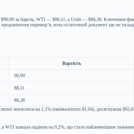
ні $90,99 за барель, WTI — $88,11, а Urals — $86,38. Ключовим 
продовження перемир’я, хоча остаточний документ ще не уклад
Вартість
90,99
88,11
86,38
 липні знизилися на 1,1% (еквівалентно $1,04), досягнувши $92,
, а WTI зазнала падіння на 9,2%, що стало найзначнішим тижневи