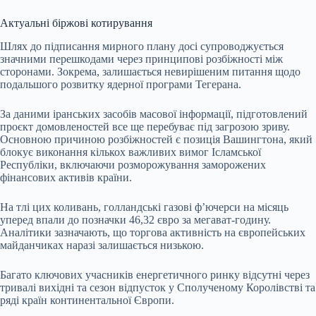
Актуальні біржові котирування
Шлях до підписання мирного плану досі супроводжується
значними перешкодами через принципові розбіжності між
сторонами. Зокрема, залишається невирішеним питання щодо
подальшого розвитку ядерної програми Тегерана.
За даними іранських засобів масової інформації, підготовлений
проєкт домовленостей все ще перебуває під загрозою зриву.
Основною причиною розбіжностей є позиція Вашингтона, який
блокує виконання кількох важливих вимог Ісламської
Республіки, включаючи розморожування заморожених
фінансових активів країни.
На тлі цих коливань, голландські газові ф’ючерси на місяць
уперед впали до позначки 46,32 євро за мегават-годину.
Аналітики зазначають, що торгова активність на європейських
майданчиках наразі залишається низькою.
Багато ключових учасників енергетичного ринку відсутні через
тривалі вихідні та сезон відпусток у Сполученому Королівстві та
ряді країн континентальної Європи.