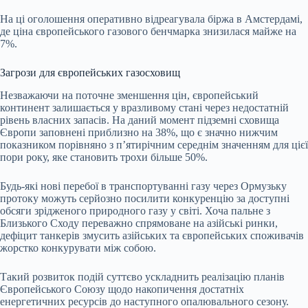
На ці оголошення оперативно відреагувала біржа в Амстердамі,
де ціна європейського газового бенчмарка знизилася майже на
7%.
Загрози для європейських газосховищ
Незважаючи на поточне зменшення цін, європейський
континент залишається у вразливому стані через недостатній
рівень власних запасів. На даний момент підземні сховища
Європи заповнені приблизно на 38%, що є значно нижчим
показником порівняно з п’ятирічним середнім значенням для цієї
пори року, яке становить трохи більше 50%.
Будь-які нові перебої в транспортуванні газу через Ормузьку
протоку можуть серйозно посилити конкуренцію за доступні
обсяги зрідженого природного газу у світі. Хоча пальне з
Близького Сходу переважно спрямоване на азійські ринки,
дефіцит танкерів змусить азійських та європейських споживачів
жорстко конкурувати між собою.
Такий розвиток подій суттєво ускладнить реалізацію планів
Європейського Союзу щодо накопичення достатніх
енергетичних ресурсів до наступного опалювального сезону.