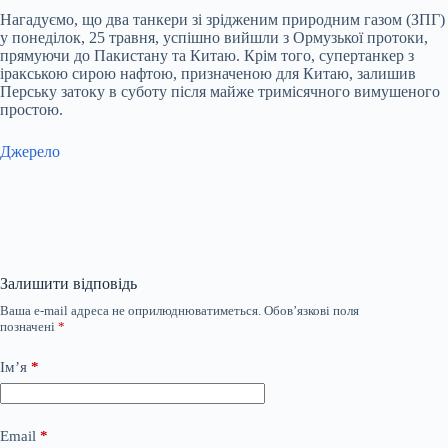
Нагадуємо, що два танкери зі зрідженим природним газом (ЗПГ)
у понеділок, 25 травня, успішно вийшли з Ормузької протоки,
прямуючи до Пакистану та Китаю. Крім того, супертанкер з
іракською сирою нафтою, призначеною для Китаю, залишив
Перську затоку в суботу після майже тримісячного вимушеного
простою.
Джерело
Залишити відповідь
Ваша e-mail адреса не оприлюднюватиметься.
Обов’язкові поля
позначені
*
Ім’я
*
Email
*