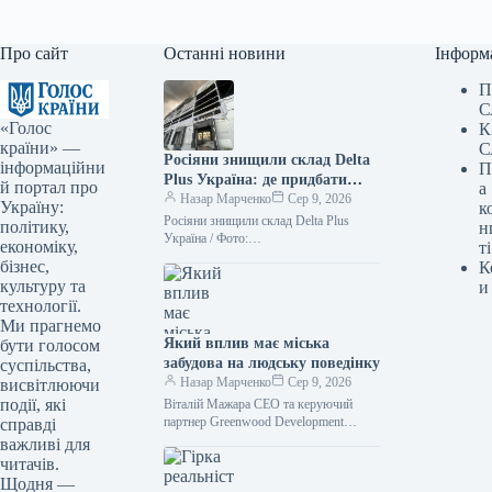
Про сайт
Останні новини
Інформ
П
С
«Голос
К
країни» —
С
Росіяни знищили склад Delta
інформаційни
П
Plus Україна: де придбати
й портал про
а
товари — ФОТО
Назар Марченко
Сер 9, 2026
Україну:
к
Росіяни знищили склад Delta Plus
політику,
н
Україна / Фото:
економіку,
ті
facebook.com/deltaplus.ukraine
бізнес,
К
Унаслідок обстрілу з боку Росії 5
культуру та
и
серпня повністю зруйновано офіс та…
технології.
Ми прагнемо
Який вплив має міська
бути голосом
забудова на людську поведінку
суспільства,
Назар Марченко
Сер 9, 2026
висвітлюючи
події, які
Віталій Мажара CEO та керуючий
партнер Greenwood Development
справді
Архітектурні рішення часто
важливі для
оцінюються за зовнішнім виглядом,
читачів.
плануванням, інноваційними
Щодня —