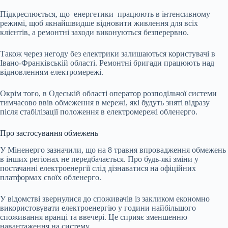
Підкреслюється, що енергетики працюють в інтенсивному
режимі, щоб якнайшвидше відновити живлення для всіх
клієнтів, а ремонтні заходи виконуються безперервно.
Також через негоду без електрики залишаються користувачі в
Івано-Франківській області. Ремонтні бригади працюють над
відновленням електромережі.
Окрім того, в Одеській області оператор розподільчої системи
тимчасово ввів обмеження в мережі, які будуть зняті відразу
після стабілізації положення в електромережі обленерго.
Про застосування обмежень
У Міненерго зазначили, що на 8 травня впровадження обмежень
в інших регіонах не передбачається. Про будь-які зміни у
постачанні електроенергії слід дізнаватися на офіційних
платформах своїх обленерго.
У відомстві звернулися до споживачів із закликом економно
використовувати електроенергію у години найбільшого
споживання вранці та ввечері. Це сприяє зменшенню
навантаження на систему.