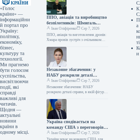
С
«Голос
К
країни» —
С
ППО, авіація та виробництво
інформаційни
П
безпілотників: Шмигаль
й портал про
а
провів зустріч із британським
Іван Оліфіренко
Сер 7, 2026
Україну:
к
міністром оборони
ППО, авіація та виготовлення дронів:
політику,
н
Хмара провів зустріч з очільником
економіку,
ті
оборонного відомства Британії
бізнес,
К
06.08.2026 11:19 Укрінформ
культуру та
и
Виконувач обов’язків міністра
технології.
оборони…
Ми прагнемо
Незаконне збагачення: у
бути голосом
НАБУ розкрили деталі
суспільства,
справи, де фігурує
Іван Оліфіренко
Сер 7, 2026
висвітлюючи
Стефанішина
події, які
Незаконне збагачення: НАБУ
розкрило деталі справи, в якій фігурує
справді
Стефанішина 06.08.2026 12:05
важливі для
Укрінформ Національне
читачів.
антикорупційне бюро України разом зі
Щодня —
Спеціалізованою…
актуальні
новини
Україна сподівається на
країни в
команду США з переговорів
одному місці.
для посилення мирних
Іван Оліфіренко
Сер 7, 2026
ініціатив – Сибіга
Україна чекає на команду США для