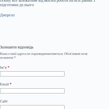
сезону все залежатиме від якісної роботи на всіх рівнях з
підготовки до нього
Джерело
Залишити відповідь
Ваша e-mail адреса не оприлюднюватиметься.
Обов’язкові поля
позначені
*
Ім’я
*
Email
*
Сайт