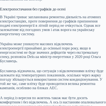
Електропостачання без графіків до осені
В Україні триває запланована ремонтна діяльність на атомних
електростанціях, проте
повернення до графіків припинення
подачі
електроенергії в літній період не очікується. Однак все
залежатиме від погодних умов і атак ворога на українську
енергетичну систему.
Україна може уникнути масових відключень
електроенергії принаймні до осінньої пори року, якщо в
енергосистемі не буде значних дефіцитів через екстремальну
спеку, розповіла Delo.ua міністр енергетики у 2020 році Ольга
Буславець.
Буславець відзначила, що ситуація з відключеннями влітку буде
залежати від температурних показників, оскільки через жарку
погоду збільшується використання систем кондиціонування. У
той же час, саме влітку буде проводитися велика ремонтна
кампанія, особливо на блоках АЕС.
А період із вересня по жовтень також має бути досить
комфортним і без відключень. А ось із настанням опалювального