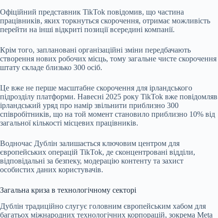
Офіційний представник TikTok повідомив, що частина
працівників, яких торкнуться скорочення, отримає можливість
перейти на інші відкриті позиції всередині компанії.
Крім того, заплановані організаційні зміни передбачають
створення нових робочих місць, тому загальне чисте скорочення
штату складе близько 300 осіб.
Це вже не перше масштабне скорочення для ірландського
підрозділу платформи. Навесні 2025 року TikTok вже повідомляв
ірландський уряд про намір звільнити приблизно 300
співробітників, що на той момент становило приблизно 10% від
загальної кількості місцевих працівників.
Водночас Дублін залишається ключовим центром для
європейських операцій TikTok, де сконцентровані відділи,
відповідальні за безпеку, модерацію контенту та захист
особистих даних користувачів.
Загальна криза в технологічному секторі
Дублін традиційно слугує головним європейським хабом для
багатьох міжнародних технологічних корпорацій, зокрема Meta