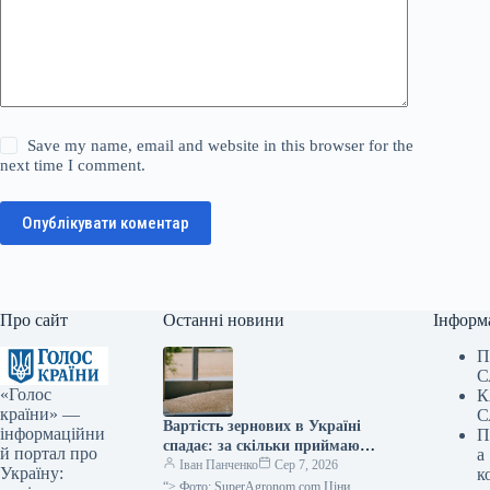
Save my name, email and website in this browser for the
next time I comment.
Опублікувати коментар
Про сайт
Останні новини
Інформ
П
С
«Голос
К
країни» —
С
Вартість зернових в Україні
інформаційни
П
спадає: за скільки приймають
й портал про
а
пшеницю, кукурудзу,
Іван Панченко
Сер 7, 2026
Україну:
к
соняшник, сою та ріпак —
“> Фото: SuperAgronom.com Ціни