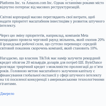
Platforms Inc. та Amazon.com Inc. Однак останніми роками місто
відчутно потерпає від масових реструктуризацій.
Світові корпорації масово переглядають свої витрати, щоб
надати пріоритет масштабним інвестиціям у розвиток штучного
інтелекту.
Через цю зміну пріоритетів, наприклад, компанія Meta
нещодавно провела черговий раунд звільнень, який охопив 20%
її ірландської робочої сили, що суттєво перевищує середній
світовий показник скорочень компанії, який становить 10%.
Нагадаємо, що власник TikTok має намір залучити рекордний
кредит обсягом 20 мільярдів доларів для потреб ШІ. ByteDance
розглядає трирічний кредит з можливістю пролонгації до п’яти
років. Головною метою масштабного залучення капіталу є
фінансування глобальної експансії у сфері штучного інтелекту
на тлі посиленої конкуренції з американськими технологічними
гігантами.
Джерело