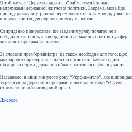
В той же час “Держмолодьжитло” займається іншими
напрямками державної житлової політики. Зокрема, мова йде
про підтримку внутрішньо переміщених осіб та молоді, у якої не
вистачає коштів для першого внеску на житло.
Свириденко підкреслила, що завдання уряду полягає не в
об’єднанні установ, а в координації державної політики у сфері
житлових програм та іпотеки.
За словами прем’єр-міністра, це також необхідно для того, щоб
міжнародні партнери та фінансові організації бачили єдині
підходи та норми держави в області житлового фінансування.
Нагадаємо, в кінці минулого року “Укрфінжитло”, яке відповідає
за реалізацію державної програми пільгової іпотеки “єОселя”,
отримало новий наглядовий орган.
Джерело