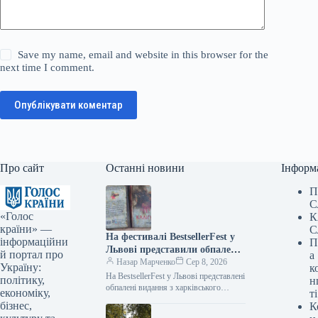
Save my name, email and website in this browser for the
next time I comment.
Опублікувати коментар
Про сайт
Останні новини
Інформ
П
С
«Голос
К
країни» —
С
На фестивалі BestsellerFest у
інформаційни
П
Львові представили обпалені
й портал про
а
книги з харківського складу,
Назар Марченко
Сер 8, 2026
Україну:
к
який постраждав від
На BestsellerFest у Львові представлені
політику,
н
російського обстрілу.
обпалені видання з харківського
економіку,
ті
складу, зруйнованого атакою РФ Фото
бізнес,
К
08.08.2026 08:54 Укрінформ