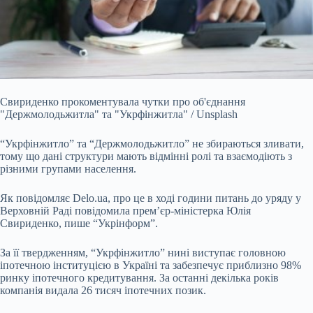
Свириденко прокоментувала чутки про об'єднання
"Держмолодьжитла" та "Укрфінжитла" / Unsplash
“Укрфінжитло” та “Держмолодьжитло” не збираються
зливати,
тому що дані структури мають відмінні ролі та взаємодіють з
різними групами населення.
Як повідомляє Delo.ua, про це в ході години питань до уряду у
Верховній Раді повідомила прем’єр-міністерка
Юлія
Свириденко, пише “Укрінформ”.
За її твердженням, “Укрфінжитло” нині виступає головною
іпотечною інституцією в Україні та забезпечує приблизно 98%
ринку іпотечного кредитування. За останні декілька років
компанія видала 26 тисяч іпотечних позик.