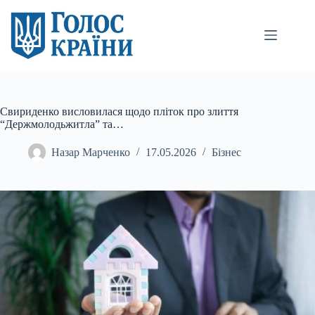
Перейти
до
вмісту
Свириденко висловилася щодо пліток про злиття
“Держмолодьжитла” та…
Назар Марченко
17.05.2026
Бізнес