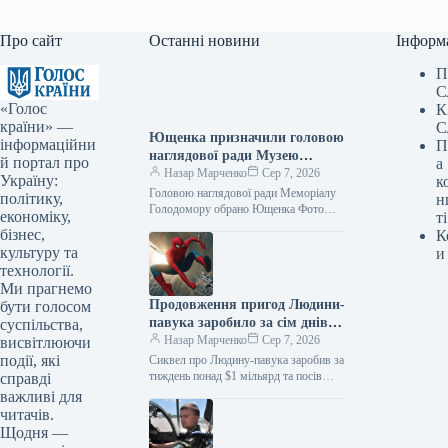
Про сайт
Останні новини
Інформ
П
С
«Голос
К
країни» —
С
Ющенка призначили головою
інформаційни
П
наглядової ради Музею
й портал про
а
Голодомору
Назар Марченко
Сер 7, 2026
Україну:
к
Головою наглядової ради Меморіалу
політику,
н
Голодомору обрано Ющенка Фото
економіку,
ті
06.08.2026 00:55 Укрінформ
бізнес,
К
Наглядова рада Національного
культуру та
и
меморіалу Голодомору-геноциду на
технології.
своєму першому пленарному…
Ми прагнемо
Продовження пригод Людини-
бути голосом
павука заробило за сім днів
суспільства,
понад 1 мільярд доларів і
Назар Марченко
Сер 7, 2026
висвітлюючи
зайняло перше місце за
події, які
Сиквел про Людину-павука заробив за
касовими зборами цього року
тиждень понад $1 мільярд та посів
справді
перше місце серед найкасовіших
важливі для
стрічок року 06.08.2026 10:28
читачів.
Укрінформ…
Щодня —