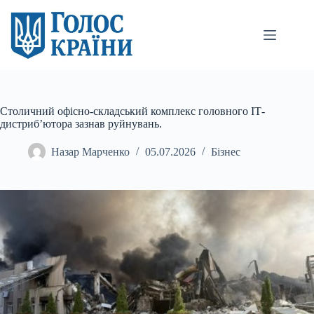
Перейти
до
вмісту
Столичний офісно-складський комплекс головного ІТ-
дистриб’ютора зазнав руйнувань.
Назар Марченко
05.07.2026
Бізнес