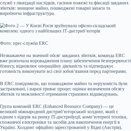
служб з ліквідації наслідків, гасіння пожежі та фіксації завданих
збитків: знищене майно, пошкоджені товарні запаси та
виробнича інфраструктура.
Фото: прес-служба ERC
Незважаючи на значний обсяг завданих збитків, команда ERC
вже розпочала впровадження плану забезпечення безперервності
бізнесу, відновлює операційну діяльність та підтверджує
готовність виконувати всі свої зобов’язання перед партнерами.
В ERC повідомили, що пошкоджене майно та нерухомість були
застраховані, і наразі триває процес оцінки визначення обсягу
збитків та можливості отримання страхових відшкодувань.
Група компаній ERC (Enhanced Resource Company) — це
великий міжнародний дистриб’юторський холдинг, який є
одним з лідерів на ринку IT-дистрибуції, комп’ютерної техніки,
споживчої електроніки та засобів для накопичення енергії в
Україні. Холдинг офіційно зареєстрований у Відні (Австрія),