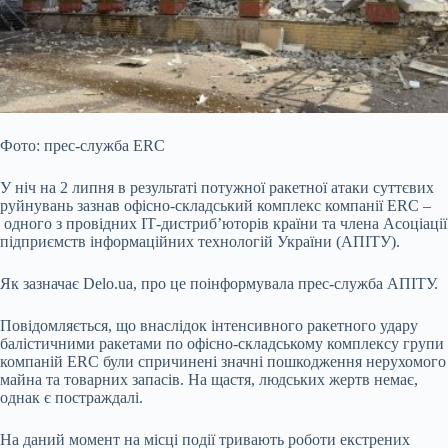
Фото: прес-служба ERC
У ніч на 2 липня в результаті потужної ракетної атаки суттєвих
руйнувань зазнав офісно-складський комплекс компанії ERC –
одного з провідних
ІТ-дистриб’юторів країни та члена Асоціації
підприємств інформаційних технологій України (АПІТУ).
Як зазначає Delo.ua, про це поінформувала прес-служба АПІТУ.
Повідомляється, що внаслідок інтенсивного ракетного удару
балістичними ракетами по офісно-складському комплексу групи
компаній ERC були спричинені значні пошкодження нерухомого
майна та товарних запасів. На щастя, людських жертв немає,
однак є постраждалі.
На даний момент на місці події тривають роботи екстрених