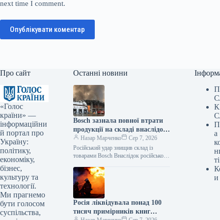
next time I comment.
Опублікувати коментар
Про сайт
Останні новини
Інформ
П
С
«Голос
К
країни» —
С
Bosch зазнала повної втрати
інформаційни
П
продукції на складі внаслідок
й портал про
а
російського нападу
Назар Марченко
Сер 7, 2026
Україну:
к
Російський удар знищив склад із
політику,
н
товарами Bosch Внаслідок російської
економіку,
ті
атаки зруйновано склад логістичного
бізнес,
К
партнера Bosch, де зберігалася
культуру та
и
продукція. Як повідомляє Delo.ua,
технології.
Ми прагнемо
Росія ліквідувала понад 100
бути голосом
тисяч примірників книг
суспільства,