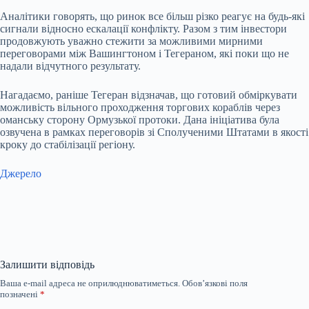
Аналітики говорять, що ринок все більш різко реагує на будь-які
сигнали відносно ескалації конфлікту. Разом з тим інвестори
продовжують уважно стежити за можливими мирними
переговорами між Вашингтоном і Тегераном, які поки що не
надали відчутного результату.
Нагадаємо, раніше Тегеран відзначав, що готовий обміркувати
можливість вільного проходження торгових кораблів через
оманську сторону Ормузької протоки. Дана ініціатива була
озвучена в рамках переговорів зі Сполученими Штатами в якості
кроку до стабілізації регіону.
Джерело
Залишити відповідь
Ваша e-mail адреса не оприлюднюватиметься.
Обов’язкові поля
позначені
*