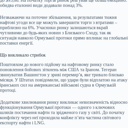
до $95,66. На початку торгів ринок реагував ще більш емоційно:
обидва еталонні види додавали понад 3%.
Незважаючи на поточне збільшення, за результатами тижня
нафтові угоди все ще можуть завершити торги з втратами –
приблизно на 6%. Учасники ринку залишаються вкрай
чутливими до будь-яких новин з Близького Сходу, так як
ситуація навколо Ормузької протоки прямо впливає на глобальні
поставки енергії.
Що викликало стрибок
Поштовхом до нового підйому на нафтовому ринку стало
поновлення бойових зіткнень між США та Іраном. Тегеран
звинуватив Вашингтон у зриві перемир’я, яке тривало близько
місяця. У Штатах повідомили, що удари були відплатою на атаку
іранських сил на американські військові судна в Ормузькій
протоці.
Додаткове хвилювання ринку викликає невизначеність відносно
функціонування Ормузької протоки — одного з ключових
шляхів постачання нафти та зрідженого газу у світі. До початку
конфлікту через неї проходила майже п’ята частина світового
експорту нафти і LNG.