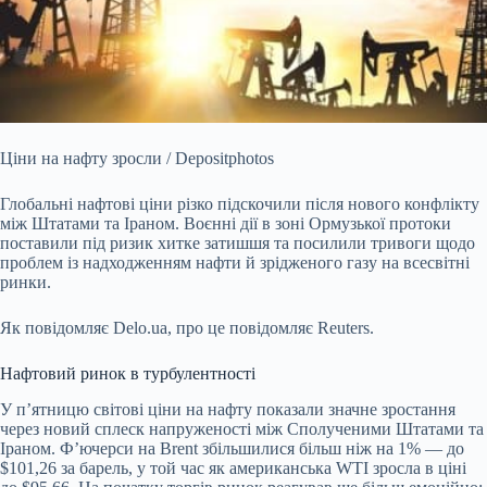
Ціни на нафту зросли / Depositphotos
Глобальні нафтові ціни різко підскочили після нового конфлікту
між Штатами та Іраном. Воєнні дії в зоні Ормузької протоки
поставили
під ризик хитке затишшя та посилили тривоги щодо
проблем із надходженням нафти й зрідженого газу на всесвітні
ринки.
Як повідомляє Delo.ua, про це повідомляє Reuters.
Нафтовий ринок в турбулентності
У п’ятницю світові ціни на нафту показали значне зростання
через новий сплеск напруженості між Сполученими Штатами та
Іраном. Ф’ючерси на Brent збільшилися більш ніж на 1% — до
$101,26 за барель, у той час як американська WTI зросла в ціні